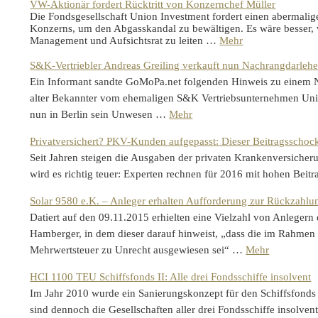
VW-Aktionär fordert Rücktritt von Konzernchef Müller
Die Fondsgesellschaft Union Investment fordert einen abermali
Konzerns, um den Abgasskandal zu bewältigen. Es wäre besser,
Management und Aufsichtsrat zu leiten …
Mehr
S&K-Vertriebler Andreas Greiling verkauft nun Nachrangdarlehe
Ein Informant sandte GoMoPa.net folgenden Hinweis zu einem N
alter Bekannter vom ehemaligen S&K Vertriebsunternehmen Unit
nun in Berlin sein Unwesen …
Mehr
Privatversichert? PKV-Kunden aufgepasst: Dieser Beitragsschock 
Seit Jahren steigen die Ausgaben der privaten Krankenversicheru
wird es richtig teuer: Experten rechnen für 2016 mit hohen Bei
Solar 9580 e.K. – Anleger erhalten Aufforderung zur Rückzahlu
Datiert auf den 09.11.2015 erhielten eine Vielzahl von Anlegern
Hamberger, in dem dieser darauf hinweist, „dass die im Rahmen 
Mehrwertsteuer zu Unrecht ausgewiesen sei“ …
Mehr
HCI 1100 TEU Schiffsfonds II: Alle drei Fondsschiffe insolvent
Im Jahr 2010 wurde ein Sanierungskonzept für den Schiffsfond
sind dennoch die Gesellschaften aller drei Fondsschiffe insolve