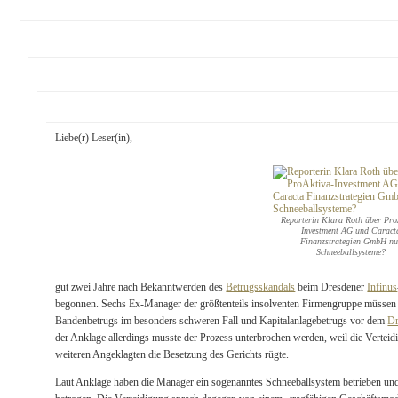
Liebe(r) Leser(in),
Reporterin Klara Roth über Pro
Investment AG und Caract
Finanzstrategien GmbH nu
Schneeballsysteme?
gut zwei Jahre nach Bekanntwerden des
Betrugsskandals
beim Dresdener
Infinus
begonnen. Sechs Ex-Manager der größtenteils insolventen Firmengruppe müssen 
Bandenbetrugs im besonders schweren Fall und Kapitalanlagebetrugs vor dem
Dr
der Anklage allerdings musste der Prozess unterbrochen werden, weil die Vertei
weiteren Angeklagten die Besetzung des Gerichts rügte.
Laut Anklage haben die Manager ein sogenanntes Schneeballsystem betrieben un