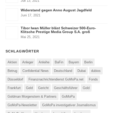
Juli 13, 2021
Widerstand gegen Anno August Jagdfeld
Juni 17, 2021
Tibor Iwan Müller bläst Schweizer 500-Euro-
Klitsche Prestige Media Group S.A. groß
Mai 25, 2021
SCHLAGWÖRTER
Aktien
Anleger
Anleihe
BaFin
Bayern
Berlin
Betrug
Confidential News
Deutschland
Dubai
dubios
Düsseldorf
Finanznachrichtendienst GoMoPa.net
Fonds
Frankfurt
Geld
Gericht
Geschäftsführer
Gold
Goldman Morgenstern & Partners
GoMoPa
GoMoPa-Newsletter
GoMoPa investigativer Journalismus