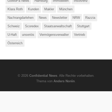
GoMoPa News
Hamburg
Immobilien
Insolvenz
Klara Roth
Kunden
Makler
München
Nachrangdarlehen
News
Newsletter
NRW
Razzia
Schweiz
Scoredex
Staatsanwaltschaft
Stuttgart
U-Haft
unseriös
Vermögensverwalter
Vertrieb
Österreich
© 2026
Confidential News
. Alle Rechte vorbehalten.
Thema von
Anders Norén
.