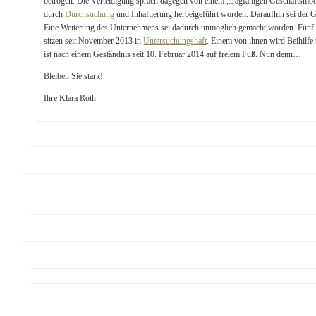
betrogen. Die Verteidigung sprach dagegen von einem „tragfähigen Geschäftsmodel
durch
Durchsuchung
und Inhaftierung herbeigeführt worden. Daraufhin sei der 
Eine Weiterung des Unternehmens sei dadurch unmöglich gemacht worden. Fünf A
sitzen seit November 2013 in
Untersuchungshaft
. Einem von ihnen wird Beihilfe
ist nach einem Geständnis seit 10. Februar 2014 auf freiem Fuß. Nun denn…
Bleiben Sie stark!
Ihre Klara Roth