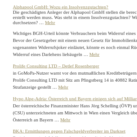
Alphapool GmbH: Wozu ein Insolvenzgutachten?
Die geschädigten Anleger der Alphapool GmbH stellen die berec
erstellt werden muss. Was steht in einem Insolvenzgutachten? W
durchsetzen? …
Mehr
Wichtiges BGH-Urteil könnte Verbrauchern beim Widerruf eines 
Bevor der Gesetzgeber mit einem neuen Gesetz für Immobilienkre
sogenannten Widerrufsjoker einläutet, könnte es noch einmal R
Widerruf eines Darlehens liebäugeln …
Mehr
Prolife Consulting LTD – Detlef Rosenberger
in GoMoPa-Nutzer warnt vor den mutmaßlichen Kreditbetrügern
Prolife Consulting LTD mit Sitz am Pfingstberg 14 in 40882 Rat
Strafanzeige gestellt …
Mehr
Hypo Alpe-Adria: Österreich und Bayern einigen sich auf Millia
Der österreichische Finanzminister Hans Jörg Schelling (ÖVP) 
(CSU) unterzeichneten am Mittwoch in Wien einen Vergleich übe
Österreich an Bayern …
Mehr
BKA: Ermittlungen gegen Falschgeldverbreiter im Darknet