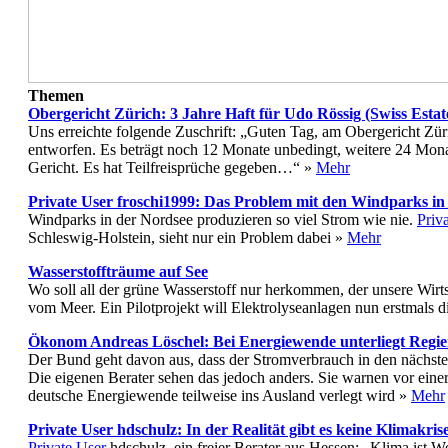
Themen
Obergericht Zürich: 3 Jahre Haft für Udo Rössig (Swiss Esta
Uns erreichte folgende Zuschrift: „Guten Tag, am Obergericht Zür
entworfen. Es beträgt noch 12 Monate unbedingt, weitere 24 Mona
Gericht. Es hat Teilfreisprüche gegeben…“ »
Mehr
Private User froschi1999: Das Problem mit den Windparks i
Windparks in der Nordsee produzieren so viel Strom wie nie.
Priv
Schleswig-Holstein, sieht nur ein Problem dabei »
Mehr
Wasserstoffträume auf See
Wo soll all der grüne Wasserstoff nur herkommen, der unsere Wirts
vom Meer. Ein Pilotprojekt will Elektrolyseanlagen nun erstmals d
Ökonom Andreas Löschel: Bei Energiewende unterliegt Regi
Der Bund geht davon aus, dass der Stromverbrauch in den nächste
Die eigenen Berater sehen das jedoch anders. Sie warnen vor einer
deutsche Energiewende teilweise ins Ausland verlegt wird »
Mehr
Private User hdschulz: In der Realität gibt es keine Klimakris
Private User
hdschulz, ein freier Berater aus Hessen: „Klima ist W