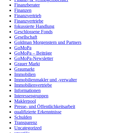
Finanzberater
Finanzen
Finanzvertrieb
Finanzvertriebe
fokussierte Handlung
Geschlossene Fonds
Gesellschaft
Goldman Morgenstern und Partners
GoMoPa
GoMoPa – Beiträge
GoMoPa-Newsletter
Grauer Markt
Graumarkt
Immobilien
Immobilienmakler und -verwalter
Immobilienvertriebe
Informationen
Interessengruppen
Maklerpool
Presse- und Öffentlichkeitsarbeit
qualifizierte Erkenntnisse
Schulden
Transparenz
Uncategorized