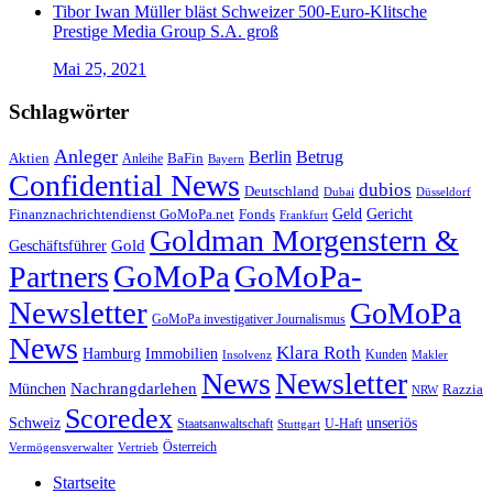
Tibor Iwan Müller bläst Schweizer 500-Euro-Klitsche
Prestige Media Group S.A. groß
Mai 25, 2021
Schlagwörter
Anleger
Berlin
Betrug
Aktien
BaFin
Anleihe
Bayern
Confidential News
dubios
Deutschland
Dubai
Düsseldorf
Geld
Gericht
Finanznachrichtendienst GoMoPa.net
Fonds
Frankfurt
Goldman Morgenstern &
Gold
Geschäftsführer
GoMoPa
GoMoPa-
Partners
Newsletter
GoMoPa
GoMoPa investigativer Journalismus
News
Klara Roth
Hamburg
Immobilien
Kunden
Insolvenz
Makler
News
Newsletter
Nachrangdarlehen
München
Razzia
NRW
Scoredex
unseriös
Schweiz
Staatsanwaltschaft
Stuttgart
U-Haft
Vermögensverwalter
Österreich
Vertrieb
Startseite