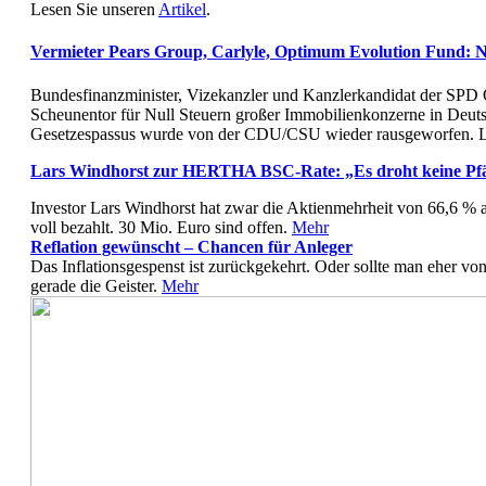
Lesen Sie unseren
Artikel
.
Vermieter Pears Group, Carlyle, Optimum Evolution Fund: Nu
Bundesfinanzminister, Vizekanzler und Kanzlerkandidat der SPD Ol
Scheunentor für Null Steuern großer Immobilienkonzerne in Deuts
Gesetzespassus wurde von der CDU/CSU wieder rausgeworfen. L
Lars Windhorst zur HERTHA BSC-Rate: „Es droht keine Pf
Investor Lars Windhorst hat zwar die Aktienmehrheit von 66,6 
voll bezahlt. 30 Mio. Euro sind offen.
Mehr
Reflation gewünscht – Chancen für Anleger
Das Inflationsgespenst ist zurückgekehrt. Oder sollte man eher vo
gerade die Geister.
Mehr