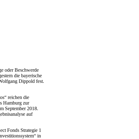
ge oder Beschwerde
gestern die bayerische
olfgang Dippold fest.
os“ reichen die
us Hamburg zur
om September 2018.
gebnisanalyse auf
ject Fonds Strategie 1
vestitionssystem“ in