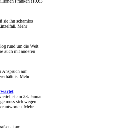
illionen Franken (10,63
eß sie ihn schamlos
inzelfall. Mehr
Blog rund um die Welt
ne auch mit anderen
en Anspruch auf
verhältnis. Mehr
rwartet
ertel ist am 23. Januar
rige muss sich wegen
verantworten. Mehr
trafsenat am