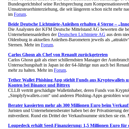
Bundesgerichtshof seine Rechtsprechung zum Kompensationsverbo
Umsatzsteuerhinterziehung, die seit längerem schon nicht mehr na
im
Forum
.
Beide Deutsche Lichtmiete-Anleihen erhalten 4 Sterne – „Inno
Die Analysten der KFM Deutsche Mittelstand AG bewerten die b
Unternehmensanleihen der
Deutschen Lichtmiete AG
aus dem nie
Oldenburg in aktuellen Anleihen-Barometern jeweils als „attrakti
Sternen. Mehr im
Forum
.
Carlos Ghosn als Chef von Renault zurückgetreten
Carlos Ghosn galt als einer schillerndsten Manager der Autobran
Untersuchungshaft in Japan ist der 64-Jährige nun auch bei Renaul
mehr zu halten. Mehr im
Forum
.
Tether Wallet Phishing App stiehlt Funds aus Kryptowallets u
Konten bei Binance und Bittrex
CLLB vertritt geschädigte Walletinhaber, deren Funds von Krypto
„Simplyfywallets.com“ und anderen Phishing-Apps gestohlen wu
Berater kassierten mehr als 300 Millionen Euro beim Verka
Juristen und Unternehmensberater haben bei der Privatisierung d
mitverdient. Rund ein Drittel der Verkaufssumme strichen sie ein
Loupedeck erhält Seed-Finanzierung: 1,5 Millionen Euro für 