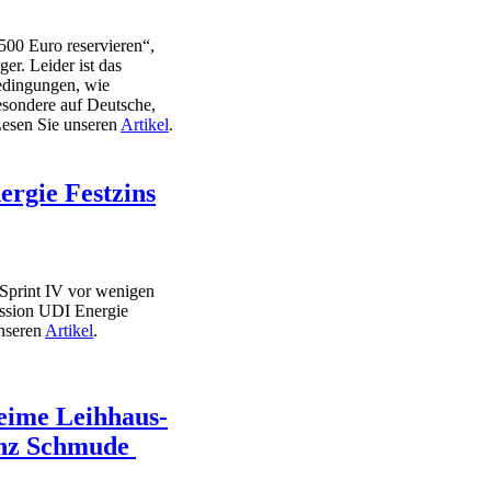
500 Euro reservieren“,
r. Leider ist das
edingungen, wie
besondere auf Deutsche,
Lesen Sie unseren
Artikel
.
ergie Festzins
Sprint IV vor wenigen
ission UDI Energie
unseren
Artikel
.
heime Leihhaus-
inz Schmude