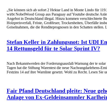
„Sie können sich ab sofort 2 Hektar Land in Monte Lindo für 119.
wirbt NobelWood Group aus Paraguay auf Youtube deutsche Anlege
Angebot in Deutschland illegal. Hinzu kommen verschlechterte B
Holzpreisverfall, Fröste, Großfeuer, Trockenheiten, Überfälle ins
Geiselnahmen, die die Renditeprognosen in den Schatten stellen. 
Stefan Keller in Zahlungsnot: Ist UDI En
14 Rettunsgeld für te Solar Sprint IV?
Nach Bekanntwerden der Forderungsausfall-Warnung der te solar 
Tagen hat die Stiftung Warentest die neue Nachrangdarlehens-Em
Festzins 14 auf ihre Warnliste gesetzt. Wohl zu Recht. Lesen Sie 
Fair Pfand Deutschland pleite: Neue ge
Anlage von Ex-Geldeinsammler Karlhe