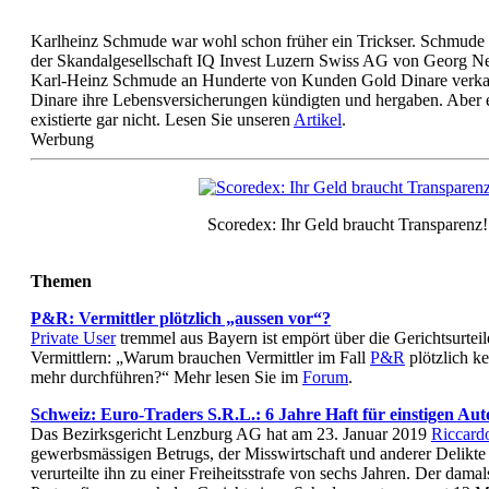
Karlheinz Schmude war wohl schon früher ein Trickser. Schmude 
der Skandalgesellschaft IQ Invest Luzern Swiss AG von Georg Neu
Karl-Heinz Schmude an Hunderte von Kunden Gold Dinare verkauf
Dinare ihre Lebensversicherungen kündigten und hergaben. Aber
existierte gar nicht. Lesen Sie unseren
Artikel
.
Werbung
Scoredex: Ihr Geld braucht Transparenz!
Themen
P&R: Vermittler plötzlich „aussen vor“?
Private User
tremmel aus Bayern ist empört über die Gerichtsurtei
Vermittlern: „Warum brauchen Vermittler im Fall
P&R
plötzlich k
mehr durchführen?“ Mehr lesen Sie im
Forum
.
Schweiz: Euro-Traders S.R.L.: 6 Jahre Haft für einstigen Aut
Das Bezirksgericht Lenzburg AG hat am 23. Januar 2019
Riccard
gewerbsmässigen Betrugs, der Misswirtschaft und anderer Delikte
verurteilte ihn zu einer Freiheitsstrafe von sechs Jahren. Der dama