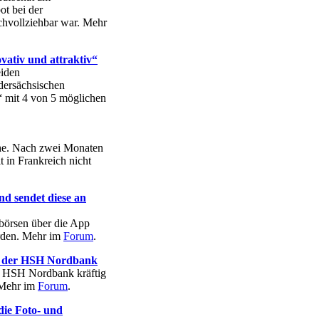
t bei der
chvollziehbar war. Mehr
vativ und attraktiv“
eiden
dersächsischen
v“ mit 4 von 5 möglichen
che. Nach zwei Monaten
t in Frankreich nicht
nd sendet diese an
börsen über die App
rden. Mehr im
Forum
.
uf der HSH Nordbank
er HSH Nordbank kräftig
. Mehr im
Forum
.
die Foto- und