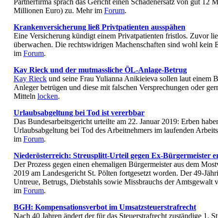
Partnerfirma sprach das Gericht einen Schadenersatz von gut 12 M
Millionen Euro) zu. Mehr im
Forum
.
Krankenversicherung ließ Privtpatienten ausspähen
Eine Versicherung kündigt einem Privatpatienten fristlos. Zuvor li
überwachen. Die rechtswidrigen Machenschaften sind wohl kein E
im
Forum
.
Kay Rieck und der mutmassliche ÖL-Anlage-Betrug
Kay Rieck
und seine Frau Yulianna Anikieieva sollen laut einem 
Anleger betrügen und diese mit falschen Versprechungen oder ger
Mitteln
locken
.
Urlaubsabgeltung bei Tod ist vererbbar
Das Bundesarbeitsgericht urteilte am 22. Januar 2019: Erben hab
Urlaubsabgeltung bei Tod des Arbeitnehmers im laufenden Arbeits
im
Forum
.
Niederösterreich: Streusplitt-Urteil gegen Ex-Bürgermeister e
Der Prozess gegen einen ehemaligen Bürgermeister aus dem Mostvi
2019 am Landesgericht St. Pölten fortgesetzt worden. Der 49-Jäh
Untreue, Betrugs, Diebstahls sowie Missbrauchs der Amtsgewalt 
im
Forum
.
BGH: Kompensationsverbot im Umsatzsteuerstrafrecht
Nach 40 Jahren ändert der für das Steuerstrafrecht zuständige 1. S