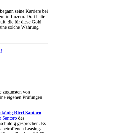
begann seine Karriere bei
f in Luzern. Dort hatte
t, die für diese Gold
 eine solche Währung
le zugunsten von
eine eigenen Prüfungen
okönig Ricci Santoro
o Santoro
des
 schuldig gesprochen. Es
ls betroffenen Leasing-