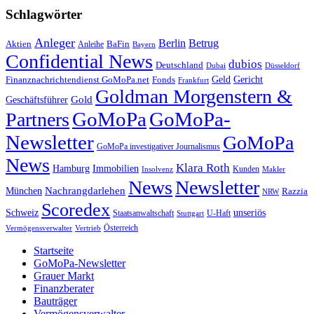
Schlagwörter
Anleger
Berlin
Betrug
Aktien
BaFin
Anleihe
Bayern
Confidential News
dubios
Deutschland
Dubai
Düsseldorf
Geld
Gericht
Finanznachrichtendienst GoMoPa.net
Fonds
Frankfurt
Goldman Morgenstern &
Gold
Geschäftsführer
GoMoPa
GoMoPa-
Partners
Newsletter
GoMoPa
GoMoPa investigativer Journalismus
News
Klara Roth
Hamburg
Immobilien
Kunden
Insolvenz
Makler
News
Newsletter
Nachrangdarlehen
München
Razzia
NRW
Scoredex
unseriös
Schweiz
Staatsanwaltschaft
Stuttgart
U-Haft
Vermögensverwalter
Österreich
Vertrieb
Startseite
GoMoPa-Newsletter
Grauer Markt
Finanzberater
Bauträger
Vermögensverwalter