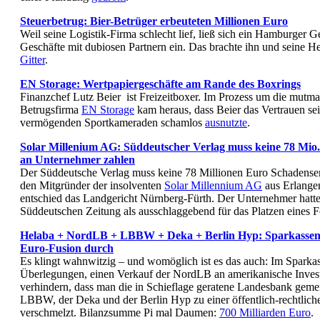
Steuerbetrug: Bier-Betrüger erbeuteten Millionen Euro
Weil seine Logistik-Firma schlecht lief, ließ sich ein Hamburger G
Geschäfte mit dubiosen Partnern ein. Das brachte ihn und seine Hel
Gitter
.
EN Storage: Wertpapiergeschäfte am Rande des Boxrings
Finanzchef Lutz Beier ist Freizeitboxer. Im Prozess um die mutm
Betrugsfirma
EN Storage
kam heraus, dass Beier das Vertrauen se
vermögenden Sportkameraden schamlos
ausnutzte
.
Solar Millenium AG: Süddeutscher Verlag muss keine 78 Mio
an Unternehmer zahlen
Der Süddeutsche Verlag muss keine 78 Millionen Euro Schadense
den Mitgründer der insolventen
Solar Millennium AG
aus Erlangen
entschied das Landgericht Nürnberg-Fürth. Der Unternehmer hatte 
Süddeutschen Zeitung als ausschlaggebend für das Platzen eines 
Helaba + NordLB + LBBW + Deka + Berlin Hyp: Sparkassen 
Euro-Fusion durch
Es klingt wahnwitzig – und womöglich ist es das auch: Im Sparkas
Überlegungen, einen Verkauf der NordLB an amerikanische Inves
verhindern, dass man die in Schieflage geratene Landesbank geme
LBBW, der Deka und der Berlin Hyp zu einer öffentlich-rechtli
verschmelzt. Bilanzsumme Pi mal Daumen:
700 Milliarden Euro
.