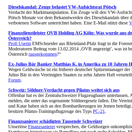
Dieselskandal: Zeuge belastet VW-Aufsichtsrat Pötsch
Verdacht der Marktmanipulation. Ein Zeuge will den VW-Aufsicht
Pötsch Monate vor dem Bekanntwerden des Dieselskandals über de
verbotenen Software unterrichtet haben. Eine E-Mail stützt diese
V
Finanzdienstleister OVB Holding AG Köln: Was wurde aus d
Österreich?
Profi Userin
EMSchneider aus Rheinland-Pfalz fragt in die Fore
Moderatoren Beitrag vom 13.02.2014 ‚OVB angezeigt’, was ist be
Österreich
rausgekommen
?“
Ex-Julius Bär Banker Matthias K. in Amerika zu 10 Jahren Ha
Wegen Geldwäsche ist ein früherer deutscher Spitzenmanager der
Julius Bär in den Vereinigten Staaten zu zehn Jahren Haft verurte
Forum
.
Schweiz: Söldner-Verdacht gegen Pilatus weitet sich aus
Offenbar hat es der Zentralschweizer Flugzeugbauer unterlassen, A
melden, die unter das sogenannte Söldnergesetz fallen. Die Verein
und Katar haben sich an den Bombardierungen im Jemen beteiligt.
besitzen Pilatus-Trainingsflugzeuge des Typs
PC-21
.
Finanzsanierer schädigten Tausende Schweizer
Unseriöse
Finanzsanierer
versprechen, die Geldsorgen unkomplizier
Stattdessen hinterlassen sie Betroffene mit noch mehr Schulden. 