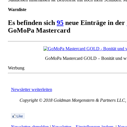
Warnliste
Es befinden sich
9
5
neue Einträge in der
GoMoPa Mastercard
GoMoPa Mastercard GOLD – Bonität und w
Werbung
Newsletter weiterleiten
Copyright © 2018 Goldman Morgenstern & Partners LLC, Al
Newsletter abmelden
|
Newsletter – Einstellungen ändern
|
Newsl