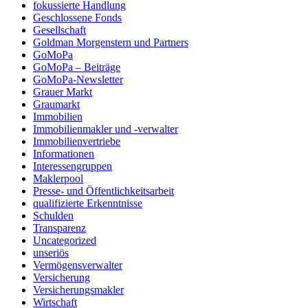
fokussierte Handlung
Geschlossene Fonds
Gesellschaft
Goldman Morgenstern und Partners
GoMoPa
GoMoPa – Beiträge
GoMoPa-Newsletter
Grauer Markt
Graumarkt
Immobilien
Immobilienmakler und -verwalter
Immobilienvertriebe
Informationen
Interessengruppen
Maklerpool
Presse- und Öffentlichkeitsarbeit
qualifizierte Erkenntnisse
Schulden
Transparenz
Uncategorized
unseriös
Vermögensverwalter
Versicherung
Versicherungsmakler
Wirtschaft