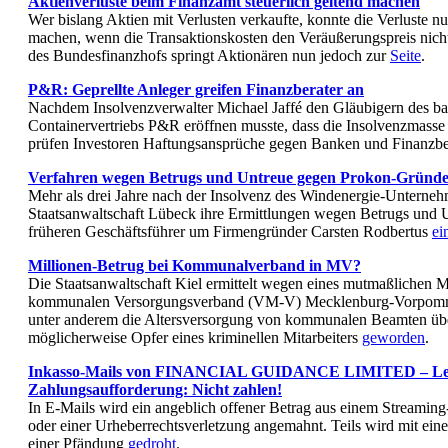
Aktienverluste beim Finanzamt steuerlich geltend machen
Wer bislang Aktien mit Verlusten verkaufte, konnte die Verluste nu
machen, wenn die Transaktionskosten den Veräußerungspreis nicht 
des Bundesfinanzhofs springt Aktionären nun jedoch zur
Seite
.
P&R: Gep­rellte Anleger greifen Finanz­be­rater an
Nachdem Insolvenzverwalter Michael Jaffé den Gläubigern des ba
Containervertriebs P&R eröffnen musste, dass die Insolvenzmasse d
prüfen Investoren Haftungsansprüche gegen Banken und Finanzbe
Verfahren wegen Betrugs und Untreue gegen Prokon-Gründer 
Mehr als drei Jahre nach der Insolvenz des Windenergie-Unterneh
Staatsanwaltschaft Lübeck ihre Ermittlungen wegen Betrugs und 
früheren Geschäftsführer um Firmengründer Carsten Rodbertus
ei
Millionen-Betrug bei Kommunalverband in MV?
Die Staatsanwaltschaft Kiel ermittelt wegen eines mutmaßlichen M
kommunalen Versorgungsverband (VM-V) Mecklenburg-Vorpomme
unter anderem die Altersversorgung von kommunalen Beamten übe
möglicherweise Opfer eines kriminellen Mitarbeiters
geworden
.
Inkasso-Mails von FINANCIAL GUIDANCE LIMITED – Le
Zahlungsaufforderung: Nicht zahlen!
In E-Mails wird ein angeblich offener Betrag aus einem Streaming
oder einer Urheberrechtsverletzung angemahnt. Teils wird mit ein
einer Pfändung
gedroht
.