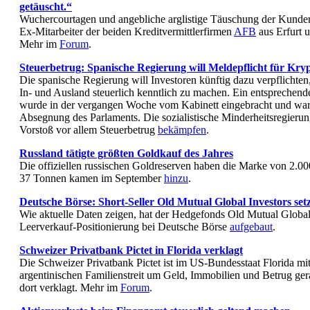
getäuscht.“
Wuchercourtagen und angebliche arglistige Täuschung der Kunden,
Ex-Mitarbeiter der beiden Kreditvermittlerfirmen
AFB
aus Erfurt
Mehr im
Forum
.
Steuerbetrug: Spanische Regierung will Meldepflicht für Kry
Die spanische Regierung will Investoren künftig dazu verpflichte
In- und Ausland steuerlich kenntlich zu machen. Ein entsprechend
wurde in der vergangen Woche vom Kabinett eingebracht und wart
Absegnung des Parlaments. Die sozialistische Minderheitsregierun
Vorstoß vor allem Steuerbetrug
bekämpfen
.
Russland tätigte größten Goldkauf des Jahres
Die offiziellen russischen Goldreserven haben die Marke von 2.00
37 Tonnen kamen im September
hinzu
.
Deutsche Börse: Short-Seller Old Mutual Global Investors setz
Wie aktuelle Daten zeigen, hat der Hedgefonds Old Mutual Global
Leerverkauf-Positionierung bei Deutsche Börse
aufgebaut
.
Schweizer Privatbank Pictet in Florida verklagt
Die Schweizer Privatbank Pictet ist im US-Bundesstaat Florida mit
argentinischen Familienstreit um Geld, Immobilien und Betrug ger
dort verklagt. Mehr im
Forum
.