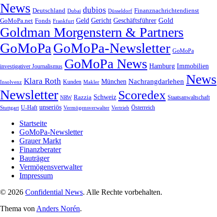
News
dubios
Deutschland
Finanznachrichtendienst
Dubai
Düsseldorf
Geld
Gericht
Gold
Geschäftsführer
GoMoPa.net
Fonds
Frankfurt
Goldman Morgenstern & Partners
GoMoPa
GoMoPa-Newsletter
GoMoPa
GoMoPa News
Hamburg
Immobilien
investigativer Journalismus
News
Klara Roth
Nachrangdarlehen
München
Kunden
Insolvenz
Makler
Newsletter
Scoredex
Razzia
Schweiz
Staatsanwaltschaft
NRW
unseriös
Stuttgart
U-Haft
Vermögensverwalter
Österreich
Vertrieb
Startseite
GoMoPa-Newsletter
Grauer Markt
Finanzberater
Bauträger
Vermögensverwalter
Impressum
© 2026
Confidential News
. Alle Rechte vorbehalten.
Thema von
Anders Norén
.