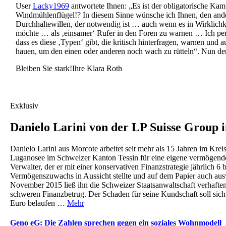
User
Lacky1969
antwortete Ihnen: „Es ist der obligatorische Ka
Windmühlenflügel!? In diesem Sinne wünsche ich Ihnen, den and
Durchhaltewillen, der notwendig ist … auch wenn es in Wirklich
möchte … als ‚einsamer‘ Rufer in den Foren zu warnen … Ich per
dass es diese ‚Typen‘ gibt, die kritisch hinterfragen, warnen und 
hauen, um den einen oder anderen noch wach zu rütteln“. Nun 
Bleiben Sie stark!Ihre Klara Roth
Exklusiv
Danielo Larini von der LP Suisse Group 
Danielo Larini aus Morcote arbeitet seit mehr als 15 Jahren im Krei
Luganosee im Schweizer Kanton Tessin für eine eigene vermögend
Verwalter, der er mit einer konservativen Finanzstrategie jährlich 6 
Vermögenszuwachs in Aussicht stellte und auf dem Papier auch au
November 2015 ließ ihn die Schweizer Staatsanwaltschaft verhaften
schweren Finanzbetrug. Der Schaden für seine Kundschaft soll sich
Euro belaufen …
Mehr
Geno eG: Die Zahlen sprechen gegen ein soziales Wohnmodell