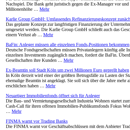
Nachspiel. Die Bank geht juristisch gegen die Ex-Manager vor und 
Millionenhöhe …
Mehr
Karlie Group GmbH: Umfassendes Refinanzierungskonzept zunächs
Das geplante Konzept zur langfristigen Finanzierung der Unterneh
umgesetzt werden. Die Karlie Group GmbH schließt auch das Gesch
einem Verlust ab …
Mehr
BaFin: Anleger müssen alle einzelnen Fonds-Positionen bekommen
Deutsche Fondsgesellschaften müssen Privatanlegern künftig alle I
einzelnen Investments zugänglich machen, fordert die BaFin. Überd
Gesellschaften ihre Kunden …
Mehr
Ex-Beamtin soll Stadt Köln um zwei Millionen Euro geprellt haben
In Köln derzeit wird einer der größten Betrugsfälle zu Lasten der St
ehemalige Beamtin ist angeklagt. Sie soll sich über die Jahre mehr 
erschlichen haben …
Mehr
Neuartiger Immobilienfonds öffnet sich für Anleger
Die Bau- und Vermietungsgesellschaft Industria Wohnen startet zum
Cash-Call für ihren offenen Immobilien-Publikumsfonds Fokus W
…
Mehr
FINMA warnt vor Trading Banks
Die FINMA warnt vor Geschäftsabschlüssen mit dem Anbieter Tradi