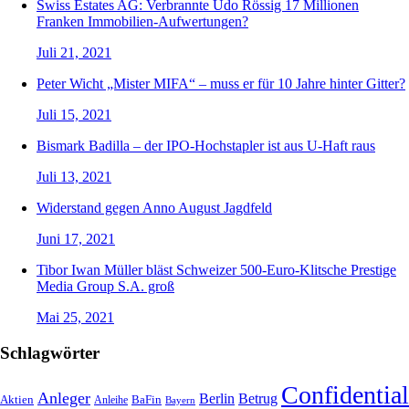
Swiss Estates AG: Verbrannte Udo Rössig 17 Millionen
Franken Immobilien-Aufwertungen?
Juli 21, 2021
Peter Wicht „Mister MIFA“ – muss er für 10 Jahre hinter Gitter?
Juli 15, 2021
Bismark Badilla – der IPO-Hochstapler ist aus U-Haft raus
Juli 13, 2021
Widerstand gegen Anno August Jagdfeld
Juni 17, 2021
Tibor Iwan Müller bläst Schweizer 500-Euro-Klitsche Prestige
Media Group S.A. groß
Mai 25, 2021
Schlagwörter
Confidential
Anleger
Berlin
Betrug
Aktien
BaFin
Anleihe
Bayern