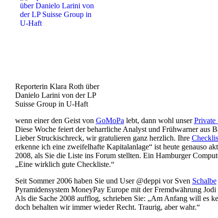
Reporterin Klara Roth über
Danielo Larini von der LP
Suisse Group in U-Haft
wenn einer den Geist von
GoMoPa
lebt, dann wohl unser
Private
Diese Woche feiert der beharrliche Analyst und Frühwarner aus B
Lieber Struckischreck, wir gratulieren ganz herzlich. Ihre
Checklis
erkenne ich eine zweifelhafte Kapitalanlage“ ist heute genauso ak
2008, als Sie die Liste ins Forum stellten. Ein Hamburger Compute
„Eine wirklich gute Checkliste.“
Seit Sommer 2006 haben Sie und User @deppi vor Sven
Schalbe
Pyramidensystem MoneyPay Europe mit der Fremdwährung Jodi 
Als die Sache 2008 aufflog, schrieben Sie: „Am Anfang will es ke
doch behalten wir immer wieder Recht. Traurig, aber wahr.“