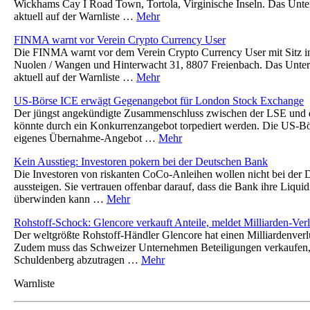
Wickhams Cay I Road Town, Tortola, Virginische Inseln. Das Unte
aktuell auf der Warnliste …
Mehr
FINMA warnt vor Verein Crypto Currency User
Die FINMA warnt vor dem Verein Crypto Currency User mit Sitz i
Nuolen / Wangen und Hinterwacht 31, 8807 Freienbach. Das Unter
aktuell auf der Warnliste …
Mehr
US-Börse ICE erwägt Gegenangebot für London Stock Exchange
Der jüngst angekündigte Zusammenschluss zwischen der LSE und 
könnte durch ein Konkurrenzangebot torpediert werden. Die US-Bö
eigenes Übernahme-Angebot …
Mehr
Kein Ausstieg: Investoren pokern bei der Deutschen Bank
Die Investoren von riskanten CoCo-Anleihen wollen nicht bei der
aussteigen. Sie vertrauen offenbar darauf, dass die Bank ihre Liquid
überwinden kann …
Mehr
Rohstoff-Schock: Glencore verkauft Anteile, meldet Milliarden-Verl
Der weltgrößte Rohstoff-Händler Glencore hat einen Milliardenver
Zudem muss das Schweizer Unternehmen Beteiligungen verkaufen, 
Schuldenberg abzutragen …
Mehr
Warnliste