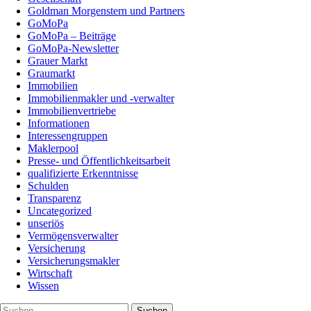
Goldman Morgenstern und Partners
GoMoPa
GoMoPa – Beiträge
GoMoPa-Newsletter
Grauer Markt
Graumarkt
Immobilien
Immobilienmakler und -verwalter
Immobilienvertriebe
Informationen
Interessengruppen
Maklerpool
Presse- und Öffentlichkeitsarbeit
qualifizierte Erkenntnisse
Schulden
Transparenz
Uncategorized
unseriös
Vermögensverwalter
Versicherung
Versicherungsmakler
Wirtschaft
Wissen
Suchen