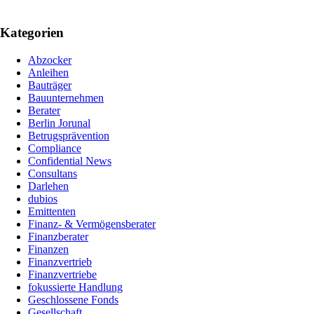
Kategorien
Abzocker
Anleihen
Bauträger
Bauunternehmen
Berater
Berlin Jorunal
Betrugsprävention
Compliance
Confidential News
Consultans
Darlehen
dubios
Emittenten
Finanz- & Vermögensberater
Finanzberater
Finanzen
Finanzvertrieb
Finanzvertriebe
fokussierte Handlung
Geschlossene Fonds
Gesellschaft