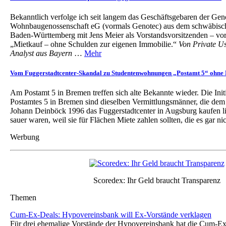
Bekanntlich verfolge ich seit langem das Geschäftsgebaren der Gen
Wohnbaugenossenschaft eG (vormals Genotec) aus dem schwäbisc
Baden-Württemberg mit Jens Meier als Vorstandsvorsitzenden – vo
„Mietkauf – ohne Schulden zur eigenen Immobilie.“
Von Private Us
Analyst aus Bayern
…
Mehr
Vom Fuggerstadtcenter-Skandal zu Studentenwohnungen „Postamt 5“ ohne
Am Postamt 5 in Bremen treffen sich alte Bekannte wieder. Die Init
Postamtes 5 in Bremen sind dieselben Vermittlungsmänner, die dem
Johann Deinböck 1996 das Fuggerstadtcenter in Augsburg kaufen li
sauer waren, weil sie für Flächen Miete zahlen sollten, die es gar 
Werbung
Scoredex: Ihr Geld braucht Transparenz
Themen
Cum-Ex-Deals: Hypovereinsbank will Ex-Vorstände verklagen
Für drei ehemalige Vorstände der Hypovereinsbank hat die Cum-Ex-A