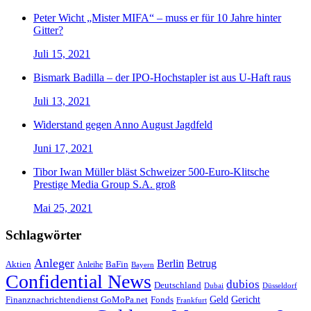
Peter Wicht „Mister MIFA“ – muss er für 10 Jahre hinter
Gitter?
Juli 15, 2021
Bismark Badilla – der IPO-Hochstapler ist aus U-Haft raus
Juli 13, 2021
Widerstand gegen Anno August Jagdfeld
Juni 17, 2021
Tibor Iwan Müller bläst Schweizer 500-Euro-Klitsche
Prestige Media Group S.A. groß
Mai 25, 2021
Schlagwörter
Anleger
Berlin
Betrug
Aktien
BaFin
Anleihe
Bayern
Confidential News
dubios
Deutschland
Dubai
Düsseldorf
Geld
Gericht
Finanznachrichtendienst GoMoPa.net
Fonds
Frankfurt