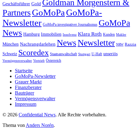
Goldman Morgenstern &
Gold
Geschäftsführer
GoMoPa
GoMoPa-
Partners
Newsletter
GoMoPa
GoMoPa investigativer Journalismus
News
Klara Roth
Hamburg
Immobilien
Kunden
Insolvenz
Makler
News
Newsletter
Nachrangdarlehen
München
Razzia
NRW
Scoredex
unseriös
Schweiz
Staatsanwaltschaft
Stuttgart
U-Haft
Vermögensverwalter
Österreich
Vertrieb
Startseite
GoMoPa-Newsletter
Grauer Markt
Finanzberater
Bauträger
Vermögensverwalter
Impressum
© 2026
Confidential News
. Alle Rechte vorbehalten.
Thema von
Anders Norén
.