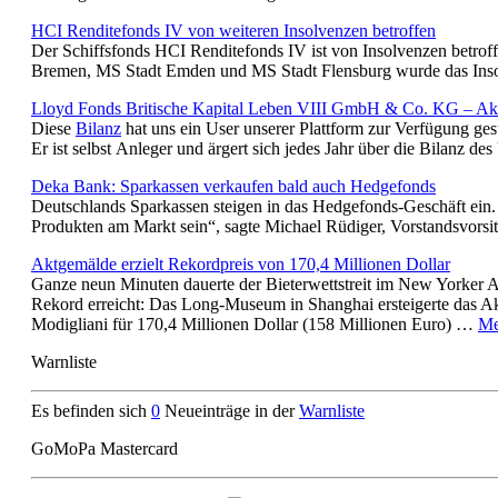
HCI Renditefonds IV von weiteren Insolvenzen betroffen
Der Schiffsfonds HCI Renditefonds IV ist von Insolvenzen betroff
Bremen, MS Stadt Emden und MS Stadt Flensburg wurde das Inso
Lloyd Fonds Britische Kapital Leben VIII GmbH & Co. KG – Akt
Diese
Bilanz
hat uns ein User unserer Plattform zur Verfügung gestel
Er ist selbst Anleger und ärgert sich jedes Jahr über die Bilanz 
Deka Bank: Sparkassen verkaufen bald auch Hedgefonds
Deutschlands Sparkassen steigen in das Hedgefonds-Geschäft ein.
Produkten am Markt sein“, sagte Michael Rüdiger, Vorstandsvor
Aktgemälde erzielt Rekordpreis von 170,4 Millionen Dollar
Ganze neun Minuten dauerte der Bieterwettstreit im New Yorker A
Rekord erreicht: Das Long-Museum in Shanghai ersteigerte das
Modigliani für 170,4 Millionen Dollar (158 Millionen Euro) …
Me
Warnliste
Es befinden sich
0
Neueinträge in der
Warnliste
GoMoPa Mastercard