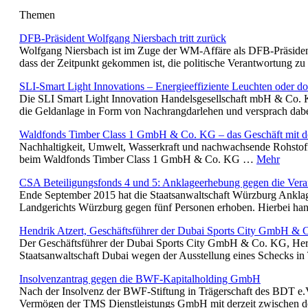
Themen
DFB-Präsident Wolfgang Niersbach tritt zurück
Wolfgang Niersbach ist im Zuge der WM-Affäre als DFB-Präsident 
dass der Zeitpunkt gekommen ist, die politische Verantwortung
SLI-Smart Light Innovations – Energieeffiziente Leuchten oder do
Die SLI Smart Light Innovation Handelsgesellschaft mbH & Co. KG
die Geldanlage in Form von Nachrangdarlehen und versprach dab
Waldfonds Timber Class 1 GmbH & Co. KG – das Geschäft mit de
Nachhaltigkeit, Umwelt, Wasserkraft und nachwachsende Rohstoff
beim Waldfonds Timber Class 1 GmbH & Co. KG …
Mehr
CSA Beteiligungsfonds 4 und 5: Anklageerhebung gegen die Vera
Ende September 2015 hat die Staatsanwaltschaft Würzburg Anklag
Landgerichts Würzburg gegen fünf Personen erhoben. Hierbei ha
Hendrik Atzert, Geschäftsführer der Dubai Sports City GmbH & 
Der Geschäftsführer der Dubai Sports City GmbH & Co. KG, Herr
Staatsanwaltschaft Dubai wegen der Ausstellung eines Schecks i
Insolvenzantrag gegen die BWF-Kapitalholding GmbH
Nach der Insolvenz der BWF-Stiftung in Trägerschaft des BDT e.V.
Vermögen der TMS Dienstleistungs GmbH mit derzeit zwischen 