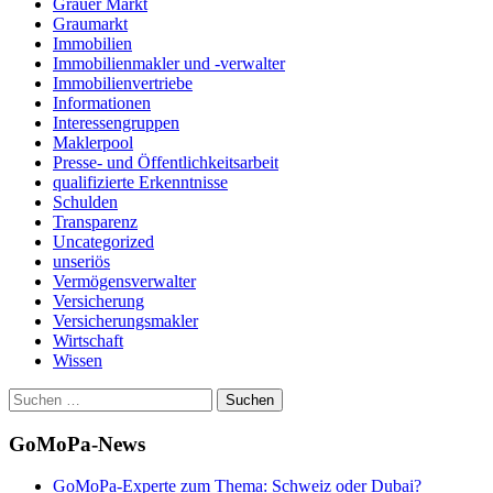
Grauer Markt
Graumarkt
Immobilien
Immobilienmakler und -verwalter
Immobilienvertriebe
Informationen
Interessengruppen
Maklerpool
Presse- und Öffentlichkeitsarbeit
qualifizierte Erkenntnisse
Schulden
Transparenz
Uncategorized
unseriös
Vermögensverwalter
Versicherung
Versicherungsmakler
Wirtschaft
Wissen
Suchen
nach:
GoMoPa-News
GoMoPa-Experte zum Thema: Schweiz oder Dubai?