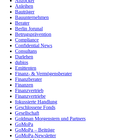
Abzocker
Anleihen
Bauträger
Bauunternehmen
Berater
Berlin Jorunal
Betrugsprävention
Compliance
Confidential News
Consultans
Darlehen
dubios
Emittenten
Finanz- & Vermögensberater
Finanzberater
Finanzen
Finanzvertrieb
Finanzvertriebe
fokussierte Handlung
Geschlossene Fonds
Gesellschaft
Goldman Morgenstern und Partners
GoMoPa
GoMoPa – Beiträge
GoMoPa-Newsletter