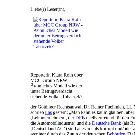
Liebe(r) Leser(in),
Reporterin Klara Roth über
MCC Group NRW –
Ã¤hnliches Modell wie der
unter Betrugsverdacht
stehende Volker Tabaczek?
der Göttinger Rechtsanwalt Dr. Reiner Fuellmich, LL.
schrieb
uns
gestern: „Man kann es kaum glauben, aber 
‚Leitunternehmen‘, der
DFB
(stellvertretend für den F
die Automobilindustrie) und die
Deutsche Bank
(als Rü
‚Deutschland AG‘) sind allesamt als korrupt und/oder al
weniger durch das Zutun der deutschen
Behörden
(BaF