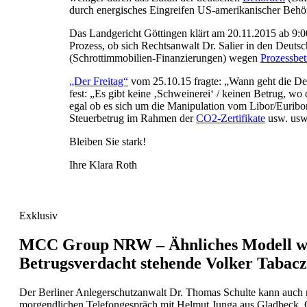
durch energisches Eingreifen US-amerikanischer Behö
Das Landgericht Göttingen klärt am 20.11.2015 ab 9:0
Prozess, ob sich Rechtsanwalt Dr. Salier in den Deuts
(Schrottimmobilien-Finanzierungen) wegen
Prozessbet
„Der Freitag“
vom 25.10.15 fragte: „Wann geht die Deu
fest: „Es gibt keine ‚Schweinerei‘ / keinen Betrug, wo d
egal ob es sich um die Manipulation vom Libor/Euribo
Steuerbetrug im Rahmen der
CO2-Zertifikate
usw. usw
Bleiben Sie stark!
Ihre Klara Roth
Exklusiv
MCC Group NRW – Ähnliches Modell wi
Betrugsverdacht stehende Volker Tabac
Der Berliner Anlegerschutzanwalt Dr. Thomas Schulte kann auch 
morgendlichen Telefongespräch mit Helmut Junga aus Gladbeck, 