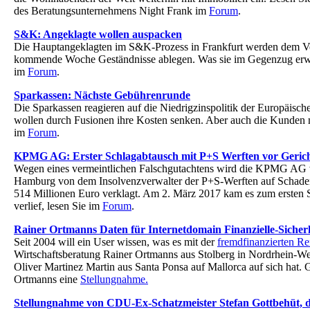
des Beratungsunternehmens Night Frank im
Forum
.
S&K: Angeklagte wollen auspacken
Die Hauptangeklagten im S&K-Prozess in Frankfurt werden dem 
kommende Woche Geständnisse ablegen. Was sie im Gegenzug erwa
im
Forum
.
Sparkassen: Nächste Gebührenrunde
Die Sparkassen reagieren auf die Niedrigzinspolitik der Europäisc
wollen durch Fusionen ihre Kosten senken. Aber auch die Kunden
im
Forum
.
KPMG AG: Erster Schlagabtausch mit P+S Werften vor Geric
Wegen eines vermeintlichen Falschgutachtens wird die KPMG AG 
Hamburg von dem Insolvenzverwalter der P+S-Werften auf Schade
514 Millionen Euro verklagt. Am 2. März 2017 kam es zum erste
verlief, lesen Sie im
Forum
.
Rainer Ortmanns Daten für Internetdomain Finanzielle-Sicher
Seit 2004 will ein User wissen, was es mit der
fremdfinanzierten Re
Wirtschaftsberatung Rainer Ortmanns aus Stolberg in Nordrhein-We
Oliver Martinez Martin aus Santa Ponsa auf Mallorca auf sich hat. 
Ortmanns eine
Stellungnahme.
Stellungnahme von CDU-Ex-Schatzmeister Stefan Gottbehüt, de