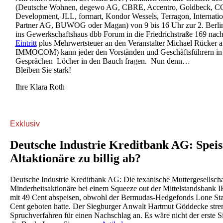
(Deutsche Wohnen, degewo AG, CBRE, Accentro, Goldbeck, CG
Development, JLL, formart, Kondor Wessels, Terragon, Internati
Partner AG, BUWOG oder Magan) von 9 bis 16 Uhr zur 2. Berli
ins Gewerkschaftshaus dbb Forum in die Friedrichstraße 169 nach
Eintritt
plus Mehrwertsteuer an den Veranstalter Michael Rücker
IMMOCOM) kann jeder den Vorständen und Geschäftsführern in 
Gesprächen Löcher in den Bauch fragen. Nun denn…
Bleiben Sie stark!
Ihre Klara Roth
Exklusiv
Deutsche Industrie Kreditbank AG:
Spei
Altaktionäre zu billig ab?
Deutsche Industrie Kreditbank AG: Die texanische Muttergesellscha
Minderheitsaktionäre bei einem Squeeze out der Mittelstandsbank 
mit 49 Cent abspeisen, obwohl der Bermudas-Hedgefonds Lone Star
Cent geboten hatte. Der Siegburger Anwalt Hartmut Göddecke stre
Spruchverfahren für einen Nachschlag an. Es wäre nicht der erste S