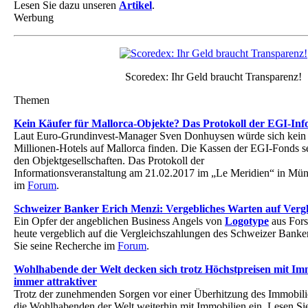
Lesen Sie dazu unseren
Artikel
.
Werbung
Scoredex: Ihr Geld braucht Transparenz!
Themen
Kein Käufer für Mallorca-Objekte? Das Protokoll der EGI-Inf
Laut Euro-Grundinvest-Manager Sven Donhuysen würde sich kein K
Millionen-Hotels auf Mallorca finden. Die Kassen der EGI-Fonds sei
den Objektgesellschaften. Das Protokoll der
Informationsveranstaltung am 21.02.2017 im „Le Meridien“ in Mün
im
Forum
.
Schweizer Banker Erich Menzi: Vergebliches Warten auf Verg
Ein Opfer der angeblichen Business Angels von
Logotype
aus Fors
heute vergeblich auf die Vergleichszahlungen des Schweizer Banke
Sie seine Recherche im
Forum
.
Wohlhabende der Welt decken sich trotz Höchstpreisen mit Imm
immer attraktiver
Trotz der zunehmenden Sorgen vor einer Überhitzung des Immobili
die Wohlhabenden der Welt weiterhin mit Immobilien ein. Lesen Si