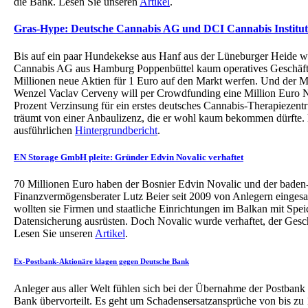
die Bank. Lesen Sie unseren
Artikel
.
Gras-Hype: Deutsche Cannabis AG und DCI Cannabis Instit
Bis auf ein paar Hundekekse aus Hanf aus der Lüneburger Heide we
Cannabis AG aus Hamburg Poppenbüttel kaum operatives Geschäft a
Millionen neue Aktien für 1 Euro auf den Markt werfen. Und der 
Wenzel Vaclav Cerveny will per Crowdfunding eine Million Euro 
Prozent Verzinsung für ein erstes deutsches Cannabis-Therapiezen
träumt von einer Anbaulizenz, die er wohl kaum bekommen dürfte.
ausführlichen
Hintergrundbericht
.
EN Storage GmbH pleite: Gründer Edvin Novalic verhaftet
70 Millionen Euro haben der Bosnier Edvin Novalic und der baden
Finanzvermögensberater Lutz Beier seit 2009 von Anlegern einges
wollten sie Firmen und staatliche Einrichtungen im Balkan mit Spei
Datensicherung ausrüsten. Doch Novalic wurde verhaftet, der Geschä
Lesen Sie unseren
Artikel
.
Ex-Postbank-Aktionäre klagen gegen Deutsche Bank
Anleger aus aller Welt fühlen sich bei der Übernahme der Postbank
Bank übervorteilt. Es geht um Schadensersatzansprüche von bis zu 