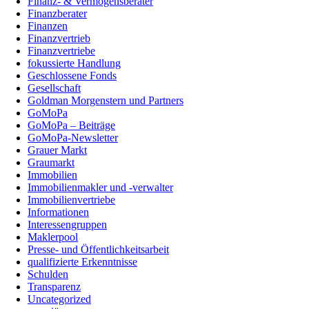
Finanz- & Vermögensberater
Finanzberater
Finanzen
Finanzvertrieb
Finanzvertriebe
fokussierte Handlung
Geschlossene Fonds
Gesellschaft
Goldman Morgenstern und Partners
GoMoPa
GoMoPa – Beiträge
GoMoPa-Newsletter
Grauer Markt
Graumarkt
Immobilien
Immobilienmakler und -verwalter
Immobilienvertriebe
Informationen
Interessengruppen
Maklerpool
Presse- und Öffentlichkeitsarbeit
qualifizierte Erkenntnisse
Schulden
Transparenz
Uncategorized