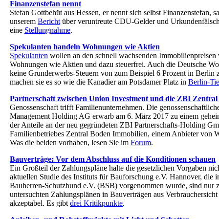
Finanzenstefan nennt
Stefan Gottbehüt aus Hessen, er nennt sich selbst Finanzenstefan, s
unserem
Bericht
über veruntreute CDU-Gelder und Urkundenfälsc
eine
Stellungnahme
.
Spekulanten handeln Wohnungen wie Aktien
Spekulanten
wollen an den schnell wachsenden Immobilienpreisen 
Wohnungen wie Aktien und dazu steuerfrei. Auch die Deutsche W
keine Grunderwerbs-Steuern von zum Beispiel 6 Prozent in Berlin 
machen sie es so wie die Kanadier am Potsdamer Platz in
Berlin-Ti
Partnerschaft zwischen Union Investment und die ZBI Zentra
Genossenschaft trifft Familienunternehmen. Die genossenschaftlich
Management Holding AG erwarb am 6. März 2017 zu einem geheim
der Anteile an der neu gegründeten ZBI Partnerschafts-Holding G
Familienbetriebes Zentral Boden Immobilien, einem Anbieter von
Was die beiden vorhaben, lesen Sie im
Forum
.
Bauverträge: Vor dem Abschluss auf die Konditionen schauen
Ein Großteil der Zahlungspläne halte die gesetzlichen Vorgaben nich
aktuellen Studie des Instituts für Bauforschung e.V. Hannover, die 
Bauherren-Schutzbund e.V. (BSB) vorgenommen wurde, sind nur z
untersuchten Zahlungsplänen in Bauverträgen aus Verbrauchersich
akzeptabel. Es gibt
drei Kritikpunkte
.