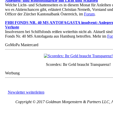
Anleihen- und Rohstoffmärkte mit Licht und Schatten
Welche Licht- und Schattenseiten es in diesem Monat für Anleihen 
wo es Aktienchancen gibt, erläutert Christian Nemeth, Vorstand un
Officer der Zürcher Kantonalbank Österreich, im
Forum
.
FHH FONDS NR. 40 MS ANTOFAGASTA insolvent: Anlegern
Verluste
Insolvenzen bei Schiffsfonds reißen weiterhin nicht ab. Aktuell si
Fonds Nr. 40 MS Antofagasta aus Hamburg betroffen. Mehr im
Fo
GoMoPa Mastercard
Scoredex: Ihr Geld braucht Transparenz!
Werbung
Newsletter weiterleiten
Copyright © 2017 Goldman Morgenstern & Partners LLC, All