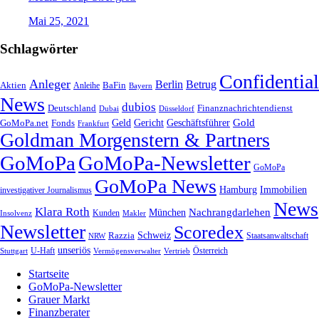
Mai 25, 2021
Schlagwörter
Confidential
Anleger
Berlin
Betrug
Aktien
BaFin
Anleihe
Bayern
News
dubios
Deutschland
Finanznachrichtendienst
Dubai
Düsseldorf
Geld
Gericht
Gold
Geschäftsführer
GoMoPa.net
Fonds
Frankfurt
Goldman Morgenstern & Partners
GoMoPa
GoMoPa-Newsletter
GoMoPa
GoMoPa News
Hamburg
Immobilien
investigativer Journalismus
News
Klara Roth
Nachrangdarlehen
München
Kunden
Insolvenz
Makler
Newsletter
Scoredex
Razzia
Schweiz
Staatsanwaltschaft
NRW
unseriös
Stuttgart
U-Haft
Vermögensverwalter
Österreich
Vertrieb
Startseite
GoMoPa-Newsletter
Grauer Markt
Finanzberater