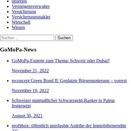
unseriös
Vermögensverwalter
Versicherung
Versicherungsmakler
Wirtschaft
Wissen
Suchen
nach:
GoMoPa-News
GoMoPa-Experte zum Thema: Schweiz oder Dubai?
November 21, 2022
reconcept Green Bond II: Geplatzte Börsennotierung – vorerst
November 10, 2022
Schweizer mutmaßlicher Schwarzgeld-Banker in Palma
festgesetzt
August 30, 2021
profitbox: öffentlich unerlaubte Anleihe der Immobilienrendite
AG