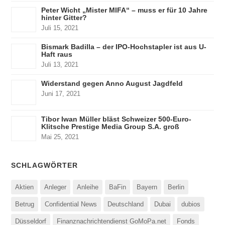
Peter Wicht „Mister MIFA“ – muss er für 10 Jahre
hinter Gitter?
Juli 15, 2021
Bismark Badilla – der IPO-Hochstapler ist aus U-
Haft raus
Juli 13, 2021
Widerstand gegen Anno August Jagdfeld
Juni 17, 2021
Tibor Iwan Müller bläst Schweizer 500-Euro-
Klitsche Prestige Media Group S.A. groß
Mai 25, 2021
SCHLAGWÖRTER
Aktien
Anleger
Anleihe
BaFin
Bayern
Berlin
Betrug
Confidential News
Deutschland
Dubai
dubios
Düsseldorf
Finanznachrichtendienst GoMoPa.net
Fonds