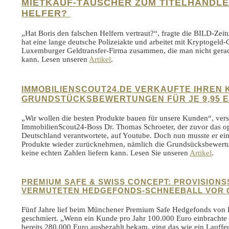
MIETKAUF-TÄUSCHER ZUM TITELHÄNDLE
HELFER?
„Hat Boris den falschen Helfern vertraut?“, fragte die BILD-Zeit
hat eine lange deutsche Polizeiakte und arbeitet mit Kryptogeld
Luxemburger Geldtransfer-Firma zusammen, die man nicht gerad
kann. Lesen unseren
Artikel
.
IMMOBILIENSCOUT24.DE VERKAUFTE IHREN
GRUNDSTÜCKSBEWERTUNGEN FÜR JE 9,95 
„Wir wollen die besten Produkte bauen für unsere Kunden“, vers
ImmobilienScout24-Boss Dr. Thomas Schroeter, der zuvor das o
Deutschland verantwortete, auf Youtube. Doch nun musste er ein
Produkte wieder zurücknehmen, nämlich die Grundsücksbewertun
keine echten Zahlen liefern kann. Lesen Sie unseren
Artikel
.
PREMIUM SAFE & SWISS CONCEPT: PROVISIONS
VERMUTETEN HEDGEFONDS-SCHNEEBALL VOR 
Fünf Jahre lief beim Münchener Premium Safe Hedgefonds von 
geschmiert. „Wenn ein Kunde pro Jahr 100.000 Euro einbrachte
bereits 280.000 Euro ausbezahlt bekam, ging das wie ein Lauffeu