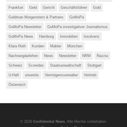
Frankfurt
Geld
Gericht
Geschäftsführer
Gold
Goldman Morgenstern & Partners
GoMoPa
GoMoPa-Newsletter
GoMoPa investigativer Journalismus
GoMoPa News
Hamburg
Immobilien
Insolvenz
Klara Roth
Kunden
Makler
München
Nachrangdarlehen
News
Newsletter
NRW
Razzia
Schweiz
Scoredex
Staatsanwaltschaft
Stuttgart
U-Haft
unseriös
Vermögensverwalter
Vertrieb
Österreich
© 2026
Confidential News
. Alle Rechte vorbehalten.