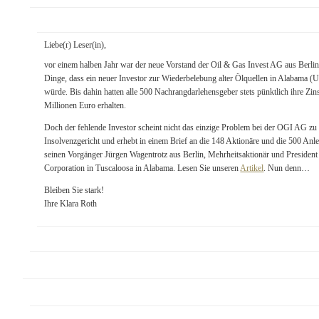
Liebe(r) Leser(in),
vor einem halben Jahr war der neue Vorstand der Oil & Gas Invest AG aus Berlin
Dinge, dass ein neuer Investor zur Wiederbelebung alter Ölquellen in Alabama 
würde. Bis dahin hatten alle 500 Nachrangdarlehensgeber stets pünktlich ihre Zin
Millionen Euro erhalten.
Doch der fehlende Investor scheint nicht das einzige Problem bei der OGI AG zu
Insolvenzgericht und erhebt in einem Brief an die 148 Aktionäre und die 500 An
seinen Vorgänger Jürgen Wagentrotz aus Berlin, Mehrheitsaktionär und Presiden
Corporation in Tuscaloosa in Alabama. Lesen Sie unseren
Artikel
. Nun denn…
Bleiben Sie stark!
Ihre Klara Roth