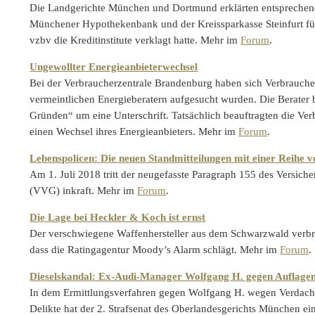
Die Landgerichte München und Dortmund erklärten entsprechend
Münchener Hypothekenbank und der Kreissparkasse Steinfurt f
vzbv die Kreditinstitute verklagt hatte. Mehr im
Forum
.
Ungewollter Energieanbieterwechsel
Bei der Verbraucherzentrale Brandenburg haben sich Verbrauche
vermeintlichen Energieberatern aufgesucht wurden. Die Berater 
Gründen“ um eine Unterschrift. Tatsächlich beauftragten die Ve
einen Wechsel ihres Energieanbieters. Mehr im
Forum
.
Lebenspolicen: Die neuen Standmitteilungen mit einer Reihe 
Am 1. Juli 2018 tritt der neugefasste Paragraph 155 des Versich
(VVG) inkraft. Mehr im
Forum
.
Die Lage bei Heckler & Koch ist ernst
Der verschwiegene Waffenhersteller aus dem Schwarzwald verbre
dass die Ratingagentur Moody’s Alarm schlägt. Mehr im
Forum
.
Dieselskandal: Ex-Audi-Manager Wolfgang H. gegen Auflagen
In dem Ermittlungsverfahren gegen Wolfgang H. wegen Verdacht
Delikte hat der 2. Strafsenat des Oberlandesgerichts München ei