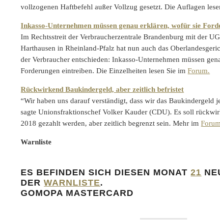
vollzogenen Haftbefehl außer Vollzug gesetzt. Die Auflagen lese
Inkasso-Unternehmen müssen genau erklären, wofür sie Ford
Im Rechtsstreit der Verbraucherzentrale Brandenburg mit der 
Harthausen in Rheinland-Pfalz hat nun auch das Oberlandesgeri
der Verbraucher entschieden: Inkasso-Unternehmen müssen genau
Forderungen eintreiben. Die Einzelheiten lesen Sie im
Forum.
Rückwirkend Baukindergeld, aber zeitlich befristet
“Wir haben uns darauf verständigt, dass wir das Baukindergeld j
sagte Unionsfraktionschef Volker Kauder (CDU). Es soll rückwi
2018 gezahlt werden, aber zeitlich begrenzt sein. Mehr im
Foru
Warnliste
ES BEFINDEN SICH DIESEN MONAT
21
NEU
DER
WARNLISTE
.
GOMOPA MASTERCARD