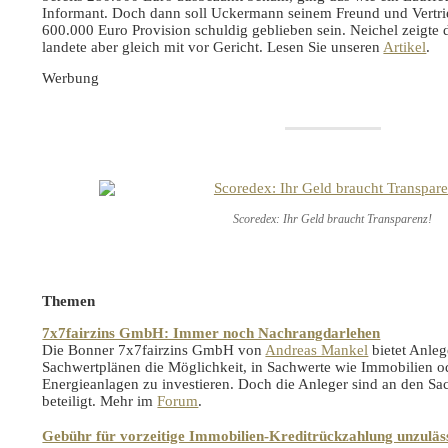
Informant. Doch dann soll Uckermann seinem Freund und Vertrie
600.000 Euro Provision schuldig geblieben sein. Neichel zeigt
landete aber gleich mit vor Gericht. Lesen Sie unseren
Artikel
.
Werbung
Scoredex: Ihr Geld braucht Transparenz!
Themen
7x7fairzins GmbH: Immer noch Nachrangdarlehen
Die Bonner 7x7fairzins GmbH von
Andreas Mankel
bietet Anleg
Sachwertplänen die Möglichkeit, in Sachwerte wie Immobilien o
Energieanlagen zu investieren. Doch die Anleger sind an den Sa
beteiligt. Mehr im
Forum
.
Gebühr für vorzeitige Immobilien-Kreditrückzahlung unzuläs