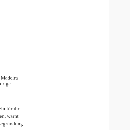
l Madeira
drige
ln für ihr
en, warnt
 Begründung