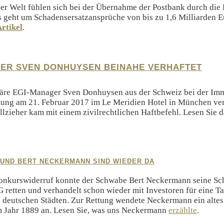
ler Welt fühlen sich bei der Übernahme der Postbank durch di
Es geht um Schadensersatzansprüche von bis zu 1,6 Milliarden E
rtikel
.
ER SVEN DONHUYSEN BEINAHE VERHAFTET
äre EGI-Manager Sven Donhuysen aus der Schweiz bei der Imm
tung am 21. Februar 2017 im Le Meridien Hotel in München ver
llzieher kam mit einem zivilrechtlichen Haftbefehl. Lesen Sie 
 UND BERT NECKERMANN SIND WIEDER DA
onkurswiderruf konnte der Schwabe Bert Neckermann seine Sc
tten und verhandelt schon wieder mit Investoren für eine Tax
 deutschen Städten. Zur Rettung wendete Neckermann ein alte
m Jahr 1889 an. Lesen Sie, was uns Neckermann
erzählte
.