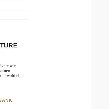
CTURE
ivate wie
seinen
ider wohl eher
BANK