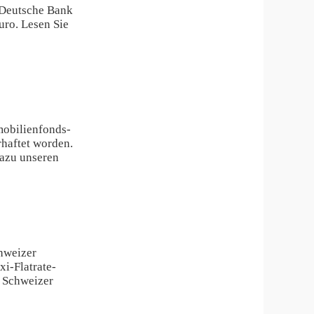
e Deutsche Bank
uro. Lesen Sie
obilienfonds-
haftet worden.
dazu unseren
hweizer
i-Flatrate-
s Schweizer