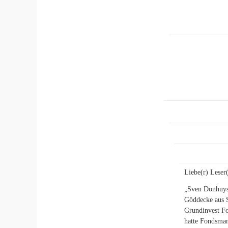
Liebe(r) Leser(
„Sven Donhuyse
Göddecke aus S
Grundinvest Fo
hatte Fondsma