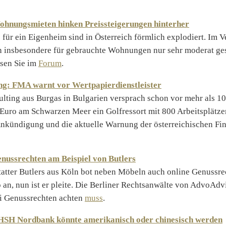
ohnungsmieten hinken Preissteigerungen hinterher
 für ein Eigenheim sind in Österreich förmlich explodiert. Im V
n insbesondere für gebrauchte Wohnungen nur sehr moderat ges
esen Sie im
Forum
.
g: FMA warnt vor Wertpapierdienstleister
ting aus Burgas in Bulgarien versprach schon vor mehr als 10 
Euro am Schwarzen Meer ein Golfressort mit 800 Arbeitsplätzen
Ankündigung und die aktuelle Warnung der österreichischen Fi
nussrechten am Beispiel von Butlers
tter Butlers aus Köln bot neben Möbeln auch online Genussre
 an, nun ist er pleite. Die Berliner Rechtsanwälte von AdvoAdv
i Genussrechten achten
muss
.
 HSH Nordbank könnte amerikanisch oder chinesisch werden