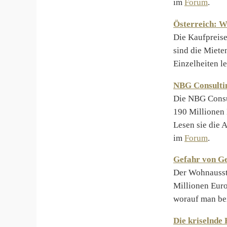
im
Forum
.
Österreich: W
Die Kaufpreise
sind die Miete
Einzelheiten l
NBG Consultin
Die NBG Consul
190 Millionen 
Lesen sie die 
im
Forum
.
Gefahr von Ge
Der Wohnaussta
Millionen Euro
worauf man be
Die kriselnde