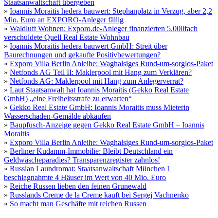
Staatsanwaltschaft übergeben
»
Ioannis Moraitis hedera bauwert: Stephanplatz in Verzug, aber 2,2
Mio. Euro an EXPORO-Anleger fällig
»
Waldluft Wohnen: Exporo.de-Anleger finanzierten 5.000fach
verschuldete Quell Real Estate Wohnbau
»
Ioannis Moraitis hedera bauwert GmbH: Streit über
Baurechnungen und gekaufte Positivbewertungen?
»
Exporo Villa Berlin Anleihe: Waghalsiges Rund-um-sorglos-Paket
»
Netfonds AG Teil II: Maklerpool mit Hang zum Verklären?
»
Netfonds AG: Maklerpool mit Hang zum Anlegerverrat?
»
Laut Staatsanwalt hat Ioannis Moraitis (Gekko Real Estate
GmbH) „eine Freiheitsstrafe zu erwarten“
»
Gekko Real Estate GmbH: Ioannis Moraitis muss Mieterin
Wasserschaden-Gemälde abkaufen
»
Baupfusch-Anzeige gegen Gekko Real Estate GmbH – Ioannis
Moraitis
»
Exporo Villa Berlin Anleihe: Waghalsiges Rund-um-sorglos-Paket
»
Berliner Kudamm-Immobilie: Bleibt Deutschland ein
Geldwäscheparadies? Transparenzregister zahnlos!
»
Russian Laundromat: Staatsanwaltschaft München I
beschlagnahmte 4 Häuser im Wert von 40 Mio. Euro
»
Reiche Russen lieben den feinen Grunewald
»
Russlands Creme de la Creme kauft bei Sergej Vachnenko
»
So macht man Geschäfte mit reichen Russen