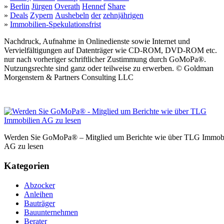
»
Berlin
Jürgen
Overath
Hennef
Share
»
Deals
Zypern
Aushebeln
der
zehnjährigen
»
Immobilien-Spekulationsfrist
Nachdruck, Aufnahme in Onlinedienste sowie Internet und
Vervielfältigungen auf Datenträger wie CD-ROM, DVD-ROM etc.
nur nach vorheriger schriftlicher Zustimmung durch GoMoPa®.
Nutzungsrechte sind ganz oder teilweise zu erwerben. © Goldman
Morgenstern & Partners Consulting LLC
Werden Sie GoMoPa® – Mitglied um Berichte wie über TLG Immobi
AG zu lesen
Kategorien
Abzocker
Anleihen
Bauträger
Bauunternehmen
Berater