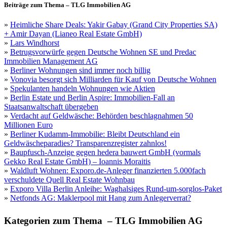
Beiträge zum Thema – TLG Immobilien AG
»
Heimliche Share Deals: Yakir Gabay (Grand City Properties SA)
+ Amir Dayan (Lianeo Real Estate GmbH)
»
Lars Windhorst
»
Betrugsvorwürfe gegen Deutsche Wohnen SE und Predac
Immobilien Management AG
»
Berliner Wohnungen sind immer noch billig
»
Vonovia besorgt sich Milliarden für Kauf von Deutsche Wohnen
»
Spekulanten handeln Wohnungen wie Aktien
»
Berlin Estate und Berlin Aspire: Immobilien-Fall an
Staatsanwaltschaft übergeben
»
Verdacht auf Geldwäsche: Behörden beschlagnahmen 50
Millionen Euro
»
Berliner Kudamm-Immobilie: Bleibt Deutschland ein
Geldwäscheparadies? Transparenzregister zahnlos!
»
Baupfusch-Anzeige gegen hedera bauwert GmbH (vormals
Gekko Real Estate GmbH) – Ioannis Moraitis
»
Waldluft Wohnen: Exporo.de-Anleger finanzierten 5.000fach
verschuldete Quell Real Estate Wohnbau
»
Exporo Villa Berlin Anleihe: Waghalsiges Rund-um-sorglos-Paket
»
Netfonds AG: Maklerpool mit Hang zum Anlegerverrat?
Kategorien zum Thema – TLG Immobilien AG