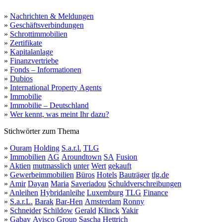
»
Nachrichten & Meldungen
»
Geschäftsverbindungen
»
Schrottimmobilien
»
Zertifikate
»
Kapitalanlage
»
Finanzvertriebe
»
Fonds – Informationen
»
Dubios
»
International Property Agents
»
Immobilie
»
Immobilie – Deutschland
»
Wer kennt, was meint Ihr dazu?
Stichwörter zum Thema
»
Ouram
Holding
S.a.r.l.
TLG
»
Immobilien
AG
Aroundtown
SA
Fusion
»
Aktien
mutmasslich
unter
Wert
gekauft
»
Gewerbeimmobilien
Büros
Hotels
Bauträger
tlg.de
»
Amir
Dayan
Maria
Saveriadou
Schuldverschreibungen
»
Anleihen
Hybridanleihe
Luxemburg
TLG
Finance
»
S.a.r.L.
Barak
Bar-Hen
Amsterdam
Ronny
»
Schneider
Schildow
Gerald
Klinck
Yakir
»
Gabay
Avisco
Group
Sascha
Hettrich