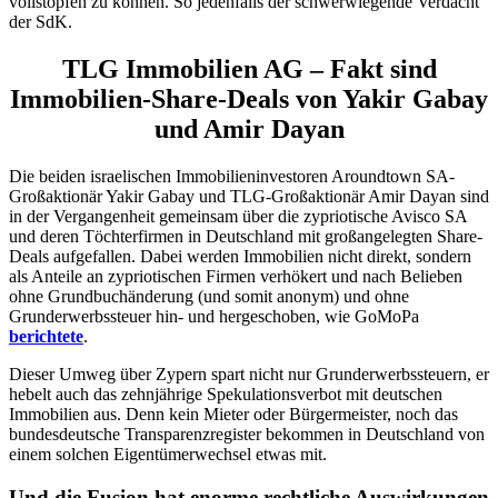
vollstopfen zu können. So jedenfalls der schwerwiegende Verdacht
der SdK.
TLG Immobilien AG – Fakt sind
Immobilien-Share-Deals von Yakir Gabay
und Amir Dayan
Die beiden israelischen Immobilieninvestoren Aroundtown SA-
Großaktionär Yakir Gabay und TLG-Großaktionär Amir Dayan sind
in der Vergangenheit gemeinsam über die zypriotische Avisco SA
und deren Töchterfirmen in Deutschland mit großangelegten Share-
Deals aufgefallen. Dabei werden Immobilien nicht direkt, sondern
als Anteile an zypriotischen Firmen verhökert und nach Belieben
ohne Grundbuchänderung (und somit anonym) und ohne
Grunderwerbssteuer hin- und hergeschoben, wie GoMoPa
berichtete
.
Dieser Umweg über Zypern spart nicht nur Grunderwerbssteuern, er
hebelt auch das zehnjährige Spekulationsverbot mit deutschen
Immobilien aus. Denn kein Mieter oder Bürgermeister, noch das
bundesdeutsche Transparenzregister bekommen in Deutschland von
einem solchen Eigentümerwechsel etwas mit.
Und die Fusion hat enorme rechtliche Auswirkungen