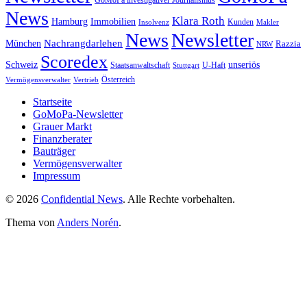
GoMoPa investigativer Journalismus
News
Klara Roth
Hamburg
Immobilien
Kunden
Insolvenz
Makler
News
Newsletter
Nachrangdarlehen
München
Razzia
NRW
Scoredex
unseriös
Schweiz
Staatsanwaltschaft
Stuttgart
U-Haft
Vermögensverwalter
Österreich
Vertrieb
Startseite
GoMoPa-Newsletter
Grauer Markt
Finanzberater
Bauträger
Vermögensverwalter
Impressum
© 2026
Confidential News
. Alle Rechte vorbehalten.
Thema von
Anders Norén
.