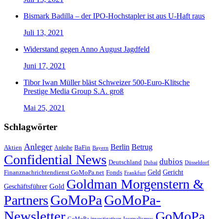
Bismark Badilla – der IPO-Hochstapler ist aus U-Haft raus
Juli 13, 2021
Widerstand gegen Anno August Jagdfeld
Juni 17, 2021
Tibor Iwan Müller bläst Schweizer 500-Euro-Klitsche
Prestige Media Group S.A. groß
Mai 25, 2021
Schlagwörter
Anleger
Berlin
Betrug
Aktien
BaFin
Anleihe
Bayern
Confidential News
dubios
Deutschland
Dubai
Düsseldorf
Geld
Gericht
Finanznachrichtendienst GoMoPa.net
Fonds
Frankfurt
Goldman Morgenstern &
Gold
Geschäftsführer
GoMoPa
GoMoPa-
Partners
Newsletter
GoMoPa