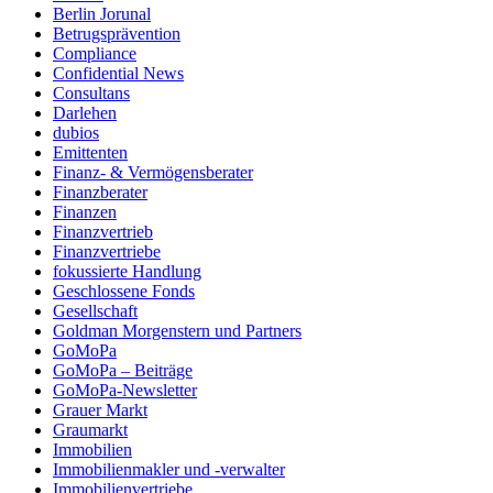
Berlin Jorunal
Betrugsprävention
Compliance
Confidential News
Consultans
Darlehen
dubios
Emittenten
Finanz- & Vermögensberater
Finanzberater
Finanzen
Finanzvertrieb
Finanzvertriebe
fokussierte Handlung
Geschlossene Fonds
Gesellschaft
Goldman Morgenstern und Partners
GoMoPa
GoMoPa – Beiträge
GoMoPa-Newsletter
Grauer Markt
Graumarkt
Immobilien
Immobilienmakler und -verwalter
Immobilienvertriebe