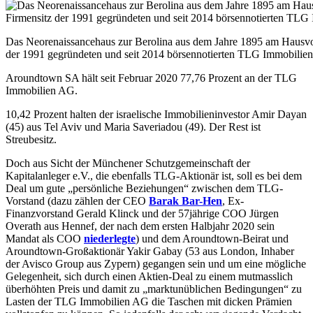
Das Neorenaissancehaus zur Berolina aus dem Jahre 1895 am Hausvogte
der 1991 gegründeten und seit 2014 börsennotierten TLG Immobilien
Aroundtown SA hält seit Februar 2020 77,76 Prozent an der TLG
Immobilien AG.
10,42 Prozent halten der israelische Immobilieninvestor Amir Dayan
(45) aus Tel Aviv und Maria Saveriadou (49). Der Rest ist
Streubesitz.
Doch aus Sicht der Münchener Schutzgemeinschaft der
Kapitalanleger e.V., die ebenfalls TLG-Aktionär ist, soll es bei dem
Deal um gute „persönliche Beziehungen“ zwischen dem TLG-
Vorstand (dazu zählen der CEO
Barak Bar-Hen
, Ex-
Finanzvorstand Gerald Klinck und der 57jährige COO Jürgen
Overath aus Hennef, der nach dem ersten Halbjahr 2020 sein
Mandat als COO
niederlegte
) und dem Aroundtown-Beirat und
Aroundtown-Großaktionär Yakir Gabay (53 aus London, Inhaber
der Avisco Group aus Zypern) gegangen sein und um eine mögliche
Gelegenheit, sich durch einen Aktien-Deal zu einem mutmasslich
überhöhten Preis und damit zu „marktunüblichen Bedingungen“ zu
Lasten der TLG Immobilien AG die Taschen mit dicken Prämien