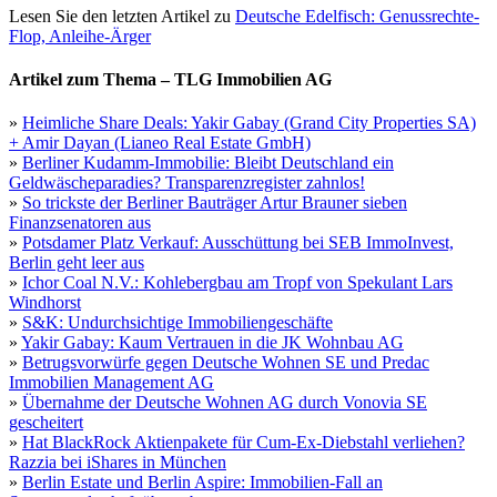
Lesen Sie den letzten Artikel zu
Deutsche Edelfisch: Genussrechte-
Flop, Anleihe-Ärger
Artikel zum Thema – TLG Immobilien AG
»
Heimliche Share Deals: Yakir Gabay (Grand City Properties SA)
+ Amir Dayan (Lianeo Real Estate GmbH)
»
Berliner Kudamm-Immobilie: Bleibt Deutschland ein
Geldwäscheparadies? Transparenzregister zahnlos!
»
So trickste der Berliner Bauträger Artur Brauner sieben
Finanzsenatoren aus
»
Potsdamer Platz Verkauf: Ausschüttung bei SEB ImmoInvest,
Berlin geht leer aus
»
Ichor Coal N.V.: Kohlebergbau am Tropf von Spekulant Lars
Windhorst
»
S&K: Undurchsichtige Immobiliengeschäfte
»
Yakir Gabay: Kaum Vertrauen in die JK Wohnbau AG
»
Betrugsvorwürfe gegen Deutsche Wohnen SE und Predac
Immobilien Management AG
»
Übernahme der Deutsche Wohnen AG durch Vonovia SE
gescheitert
»
Hat BlackRock Aktienpakete für Cum-Ex-Diebstahl verliehen?
Razzia bei iShares in München
»
Berlin Estate und Berlin Aspire: Immobilien-Fall an