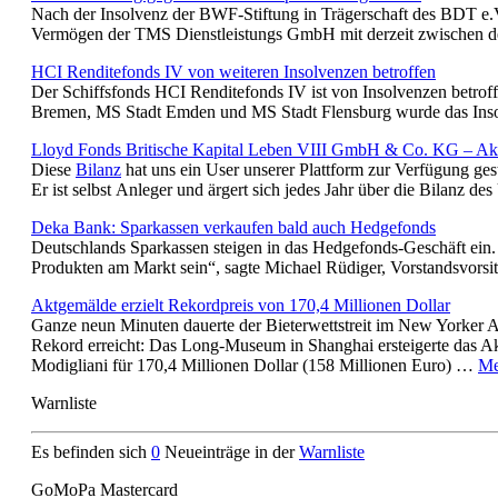
Nach der Insolvenz der BWF-Stiftung in Trägerschaft des BDT e.V.
Vermögen der TMS Dienstleistungs GmbH mit derzeit zwischen 
HCI Renditefonds IV von weiteren Insolvenzen betroffen
Der Schiffsfonds HCI Renditefonds IV ist von Insolvenzen betroff
Bremen, MS Stadt Emden und MS Stadt Flensburg wurde das Inso
Lloyd Fonds Britische Kapital Leben VIII GmbH & Co. KG – Akt
Diese
Bilanz
hat uns ein User unserer Plattform zur Verfügung gestel
Er ist selbst Anleger und ärgert sich jedes Jahr über die Bilanz 
Deka Bank: Sparkassen verkaufen bald auch Hedgefonds
Deutschlands Sparkassen steigen in das Hedgefonds-Geschäft ein.
Produkten am Markt sein“, sagte Michael Rüdiger, Vorstandsvor
Aktgemälde erzielt Rekordpreis von 170,4 Millionen Dollar
Ganze neun Minuten dauerte der Bieterwettstreit im New Yorker A
Rekord erreicht: Das Long-Museum in Shanghai ersteigerte das
Modigliani für 170,4 Millionen Dollar (158 Millionen Euro) …
Me
Warnliste
Es befinden sich
0
Neueinträge in der
Warnliste
GoMoPa Mastercard