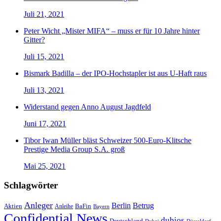
Juli 21, 2021
Peter Wicht „Mister MIFA“ – muss er für 10 Jahre hinter
Gitter?
Juli 15, 2021
Bismark Badilla – der IPO-Hochstapler ist aus U-Haft raus
Juli 13, 2021
Widerstand gegen Anno August Jagdfeld
Juni 17, 2021
Tibor Iwan Müller bläst Schweizer 500-Euro-Klitsche
Prestige Media Group S.A. groß
Mai 25, 2021
Schlagwörter
Anleger
Berlin
Betrug
Aktien
BaFin
Anleihe
Bayern
Confidential News
dubios
Deutschland
Dubai
Düsseldorf