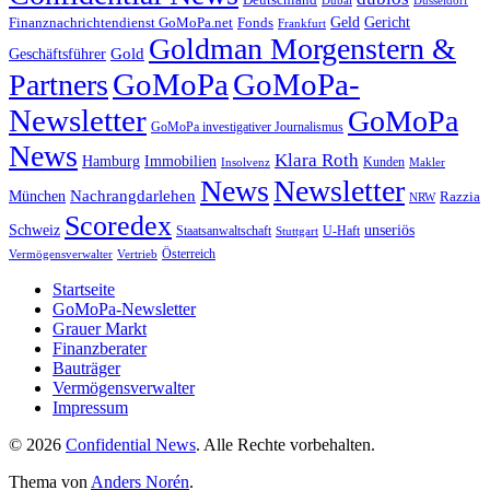
Geld
Gericht
Finanznachrichtendienst GoMoPa.net
Fonds
Frankfurt
Goldman Morgenstern &
Gold
Geschäftsführer
GoMoPa
GoMoPa-
Partners
Newsletter
GoMoPa
GoMoPa investigativer Journalismus
News
Klara Roth
Hamburg
Immobilien
Kunden
Insolvenz
Makler
News
Newsletter
Nachrangdarlehen
München
Razzia
NRW
Scoredex
unseriös
Schweiz
Staatsanwaltschaft
Stuttgart
U-Haft
Vermögensverwalter
Österreich
Vertrieb
Startseite
GoMoPa-Newsletter
Grauer Markt
Finanzberater
Bauträger
Vermögensverwalter
Impressum
© 2026
Confidential News
. Alle Rechte vorbehalten.
Thema von
Anders Norén
.