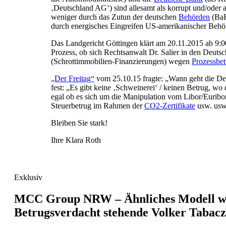
‚Deutschland AG‘) sind allesamt als korrupt und/oder al
weniger durch das Zutun der deutschen
Behörden
(BaF
durch energisches Eingreifen US-amerikanischer Behö
Das Landgericht Göttingen klärt am 20.11.2015 ab 9:0
Prozess, ob sich Rechtsanwalt Dr. Salier in den Deuts
(Schrottimmobilien-Finanzierungen) wegen
Prozessbet
„Der Freitag“
vom 25.10.15 fragte: „Wann geht die Deu
fest: „Es gibt keine ‚Schweinerei‘ / keinen Betrug, wo d
egal ob es sich um die Manipulation vom Libor/Euribo
Steuerbetrug im Rahmen der
CO2-Zertifikate
usw. usw
Bleiben Sie stark!
Ihre Klara Roth
Exklusiv
MCC Group NRW – Ähnliches Modell wi
Betrugsverdacht stehende Volker Tabac