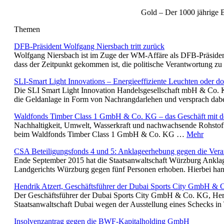
Gold – Der 1000 jährige
Themen
DFB-Präsident Wolfgang Niersbach tritt zurück
Wolfgang Niersbach ist im Zuge der WM-Affäre als DFB-Präsident 
dass der Zeitpunkt gekommen ist, die politische Verantwortung
SLI-Smart Light Innovations – Energieeffiziente Leuchten oder do
Die SLI Smart Light Innovation Handelsgesellschaft mbH & Co. KG
die Geldanlage in Form von Nachrangdarlehen und versprach dab
Waldfonds Timber Class 1 GmbH & Co. KG – das Geschäft mit de
Nachhaltigkeit, Umwelt, Wasserkraft und nachwachsende Rohstoff
beim Waldfonds Timber Class 1 GmbH & Co. KG …
Mehr
CSA Beteiligungsfonds 4 und 5: Anklageerhebung gegen die Vera
Ende September 2015 hat die Staatsanwaltschaft Würzburg Anklag
Landgerichts Würzburg gegen fünf Personen erhoben. Hierbei ha
Hendrik Atzert, Geschäftsführer der Dubai Sports City GmbH & 
Der Geschäftsführer der Dubai Sports City GmbH & Co. KG, Herr
Staatsanwaltschaft Dubai wegen der Ausstellung eines Schecks i
Insolvenzantrag gegen die BWF-Kapitalholding GmbH