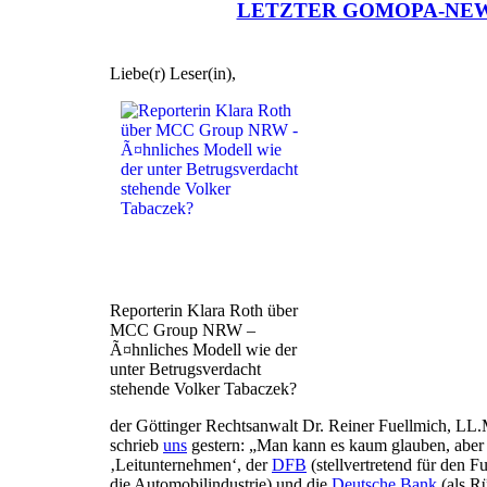
LETZTER GOMOPA-NE
Liebe(r) Leser(in),
Reporterin Klara Roth über
MCC Group NRW –
Ã¤hnliches Modell wie der
unter Betrugsverdacht
stehende Volker Tabaczek?
der Göttinger Rechtsanwalt Dr. Reiner Fuellmich, LL.
schrieb
uns
gestern: „Man kann es kaum glauben, aber 
‚Leitunternehmen‘, der
DFB
(stellvertretend für den F
die Automobilindustrie) und die
Deutsche Bank
(als Rü