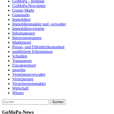
GoMoPa – Beiträge
GoMoPa-Newsletter
Grauer Markt
Graumarkt
Immobilien
Immobilienmakler und -verwalter
Immobilienvertriebe
Informationen
Interessengruppen
Maklerpool
Presse- und Öffentlichkeitsarbeit
qualifizierte Erkenntnisse
Schulden
Transparenz
Uncategorized
unseriös
Vermögensverwalter
Versicherung
Versicherungsmakler
Wirtschaft
Wissen
Suchen
nach:
GoMoPa-News