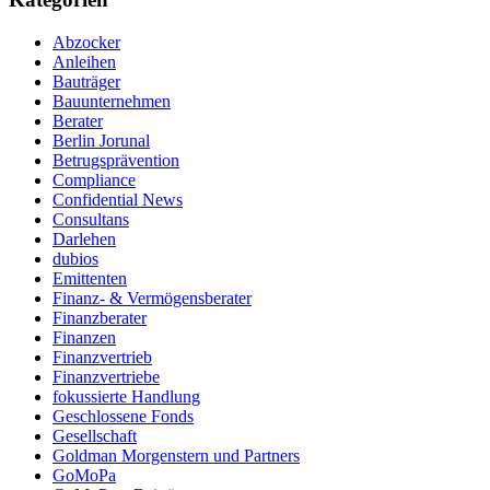
Abzocker
Anleihen
Bauträger
Bauunternehmen
Berater
Berlin Jorunal
Betrugsprävention
Compliance
Confidential News
Consultans
Darlehen
dubios
Emittenten
Finanz- & Vermögensberater
Finanzberater
Finanzen
Finanzvertrieb
Finanzvertriebe
fokussierte Handlung
Geschlossene Fonds
Gesellschaft
Goldman Morgenstern und Partners
GoMoPa