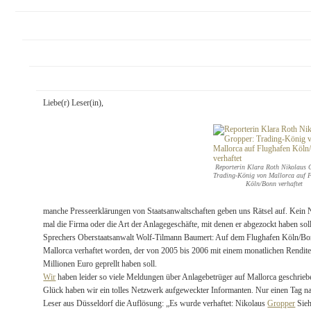
Liebe(r) Leser(in),
Reporterin Klara Roth Nikolaus 
Trading-König von Mallorca auf 
Köln/Bonn verhaftet
manche Presseerklärungen von Staatsanwaltschaften geben uns Rätsel auf. Kein 
mal die Firma oder die Art der Anlagegeschäfte, mit denen er abgezockt haben s
Sprechers Oberstaatsanwalt Wolf-Tilmann Baumert: Auf dem Flughafen Köln/Bonn 
Mallorca verhaftet worden, der von 2005 bis 2006 mit einem monatlichen Rendit
Millionen Euro geprellt haben soll.
Wir
haben leider so viele Meldungen über Anlagebetrüger auf Mallorca geschrieb
Glück haben wir ein tolles Netzwerk aufgeweckter Informanten. Nur einen Tag n
Leser aus Düsseldorf die Auflösung: „Es wurde verhaftet: Nikolaus
Gropper
Sieh