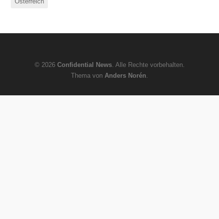
Österreich
© 2026
Confidential News
. Alle Rechte vorbehalten.
Thema von
Anders Norén
.