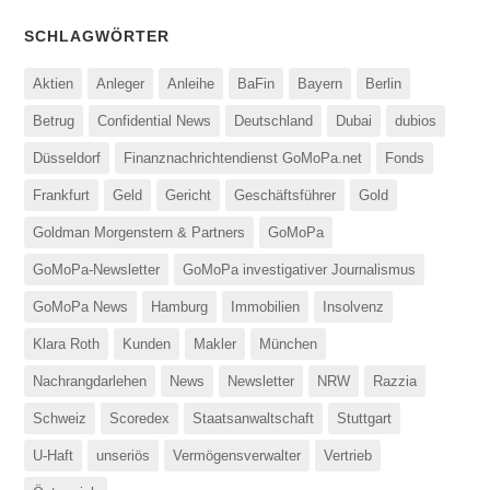
SCHLAGWÖRTER
Aktien
Anleger
Anleihe
BaFin
Bayern
Berlin
Betrug
Confidential News
Deutschland
Dubai
dubios
Düsseldorf
Finanznachrichtendienst GoMoPa.net
Fonds
Frankfurt
Geld
Gericht
Geschäftsführer
Gold
Goldman Morgenstern & Partners
GoMoPa
GoMoPa-Newsletter
GoMoPa investigativer Journalismus
GoMoPa News
Hamburg
Immobilien
Insolvenz
Klara Roth
Kunden
Makler
München
Nachrangdarlehen
News
Newsletter
NRW
Razzia
Schweiz
Scoredex
Staatsanwaltschaft
Stuttgart
U-Haft
unseriös
Vermögensverwalter
Vertrieb