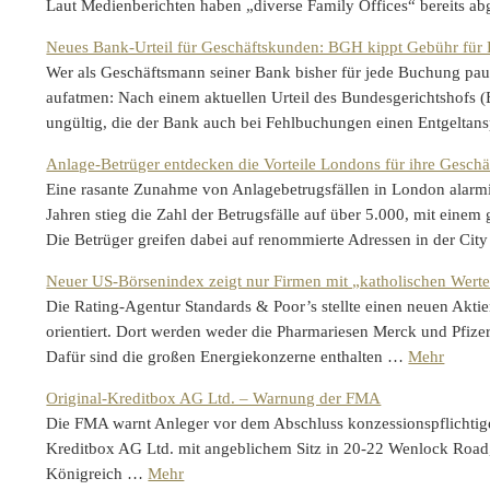
Laut Medienberichten haben „diverse Family Offices“ bereits a
Neues Bank-Urteil für Geschäftskunden: BGH kippt Gebühr für
Wer als Geschäftsmann seiner Bank bisher für jede Buchung pau
aufatmen: Nach einem aktuellen Urteil des Bundesgerichtshofs 
ungültig, die der Bank auch bei Fehlbuchungen einen Entgelta
Anlage-Betrüger entdecken die Vorteile Londons für ihre Geschä
Eine rasante Zunahme von Anlagebetrugsfällen in London alarmie
Jahren stieg die Zahl der Betrugsfälle auf über 5.000, mit eine
Die Betrüger greifen dabei auf renommierte Adressen in der Ci
Neuer US-Börsenindex zeigt nur Firmen mit „katholischen Wert
Die Rating-Agentur Standards & Poor’s stellte einen neuen Aktie
orientiert. Dort werden weder die Pharmariesen Merck und Pfiz
Dafür sind die großen Energiekonzerne enthalten …
Mehr
Original-Kreditbox AG Ltd. – Warnung der FMA
Die FMA warnt Anleger vor dem Abschluss konzessionspflichtige
Kreditbox AG Ltd. mit angeblichem Sitz in 20-22 Wenlock Road
Königreich …
Mehr