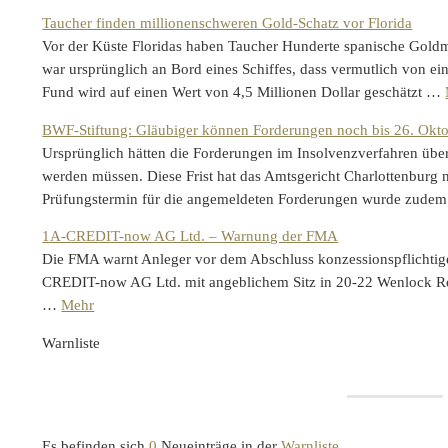
Taucher finden millionenschweren Gold-Schatz vor Florida
Vor der Küste Floridas haben Taucher Hunderte spanische Gol
war ursprünglich an Bord eines Schiffes, dass vermutlich von e
Fund wird auf einen Wert von 4,5 Millionen Dollar geschätzt …
BWF-Stiftung: Gläubiger können Forderungen noch bis 26. Okt
Ursprünglich hätten die Forderungen im Insolvenzverfahren üb
werden müssen. Diese Frist hat das Amtsgericht Charlottenburg 
Prüfungstermin für die angemeldeten Forderungen wurde zude
1A-CREDIT-now AG Ltd. – Warnung der FMA
Die FMA warnt Anleger vor dem Abschluss konzessionspflichtig
CREDIT-now AG Ltd. mit angeblichem Sitz in 20-22 Wenlock R
…
Mehr
Warnliste
Es befinden sich
0
Neueinträge in der
Warnliste