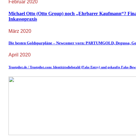
Februar 2020
Michael Otto (Otto Group) noch „Ehrbarer Kaufmann“? Fina
Inkassopraxis
März 2020
Die besten Goldsparpläne – Newcomer vorn: PARTUMGOLD, Degussa, Gol
April 2020
Trustpilot.de / Trustpilot.com: Identitätsdiebstahl (Fake Entry) und gekaufte Fake-Be