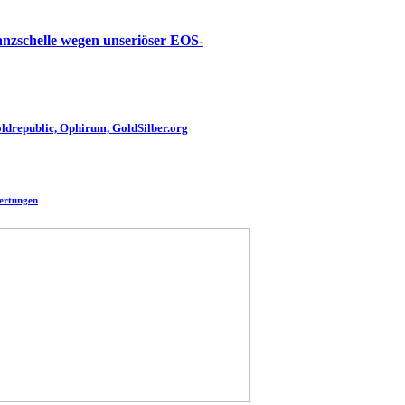
nzschelle wegen unseriöser EOS-
drepublic, Ophirum, GoldSilber.org
wertungen