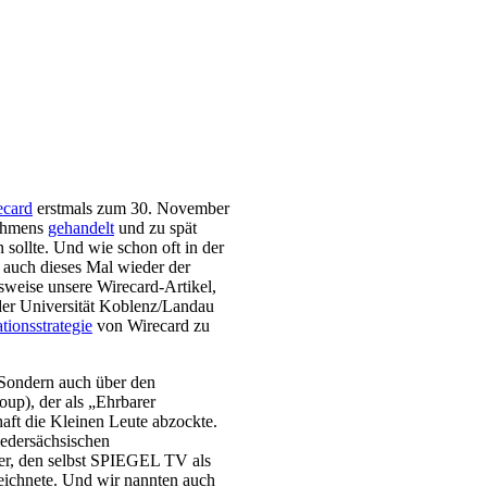
ecard
erstmals zum 30. November
nehmens
gehandelt
und zu spät
 sollte. Und wie schon oft in der
 auch dieses Mal wieder der
sweise unsere Wirecard-Artikel,
 der Universität Koblenz/Landau
ionsstrategie
von Wirecard zu
 Sondern auch über den
up), der als „Ehrbarer
ft die Kleinen Leute abzockte.
edersächsischen
r, den selbst SPIEGEL TV als
eichnete. Und wir nannten auch