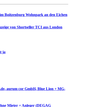
heim Boitzenburg Wohnpark an den Eichen
zeige von Shortseller TCI aus London
t ja
.de, aurum cor GmbH, Blue Lion + MG-
ehne Mieter + Anleger (DEGAG