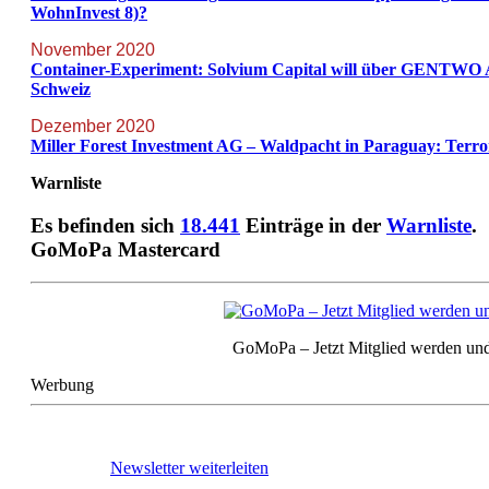
WohnInvest 8)?
November 2020
Container-Experiment: Solvium Capital will über GENTWO AG 
Schweiz
Dezember 2020
Miller Forest Investment AG – Waldpacht in Paraguay: Terr
Warnliste
Es befinden sich
18.441
Einträge in der
Warnliste
.
GoMoPa Mastercard
GoMoPa – Jetzt Mitglied werden und
Werbung
Newsletter weiterleiten