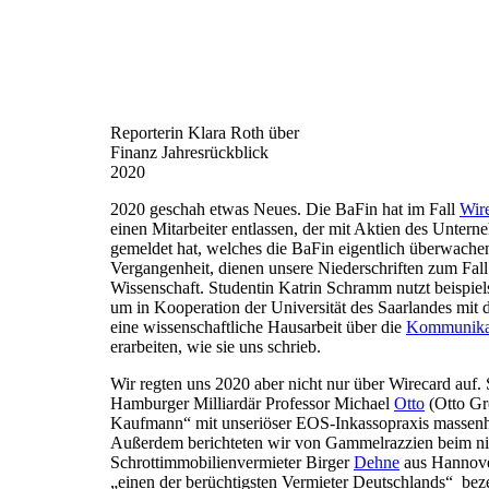
Reporterin Klara Roth über
Finanz Jahresrückblick
2020
2020 geschah etwas Neues. Die BaFin hat im Fall
Wir
einen Mitarbeiter entlassen, der mit Aktien des Unter
gemeldet hat, welches die BaFin eigentlich überwachen
Vergangenheit, dienen unsere Niederschriften zum Fall
Wissenschaft. Studentin Katrin Schramm nutzt beispiel
um in Kooperation der Universität des Saarlandes mit
eine wissenschaftliche Hausarbeit über die
Kommunikat
erarbeiten, wie sie uns schrieb.
Wir regten uns 2020 aber nicht nur über Wirecard auf.
Hamburger Milliardär Professor Michael
Otto
(Otto Gro
Kaufmann“ mit unseriöser EOS-Inkassopraxis massenha
Außerdem berichteten wir von Gammelrazzien beim ni
Schrottimmobilienvermieter Birger
Dehne
aus Hannove
„einen der berüchtigsten Vermieter Deutschlands“ bez