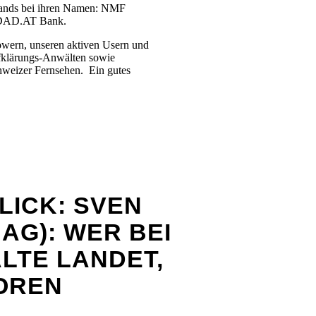
ands bei ihren Namen: NMF
DAD.AT Bank.
lowern, unseren aktiven Usern und
fklärungs-Anwälten sowie
chweizer Fernsehen. Ein gutes
LICK: SVEN
G): WER BEI
TE LANDET,
LOREN