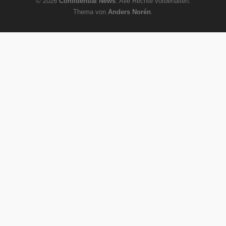
© 2026
Confidential News
. Alle Rechte vorbehalten.
Thema von
Anders Norén
.