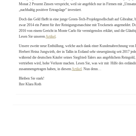
Monat 2 Prozent Zinsen verspricht, weil sie angeblich nur in Firmen mit „Umsa
„nachhaltig positiver Ertragslage“ investiert.
Doch das Geld fließt in eine junge Green-Tech-Projektgesellschaft auf Gibraltar, b
zwar 2014 ein Patent für ihre Reinigungsmaschine mit Trockeneis angemeldet. D
2016 von einem Gericht in Monte Carlo für vermögenslos erklärt, und die Gläubi
Lesen Sie unseren
Artikel
.
Unsere zweite neue Enthüllung, welche auch dank einer Kundenabrechnung von I
Herbert Heinz Jungwirth, der in Tallin in Estland sehr steuergünstig seit 2017 je
während die deutschen Käufer seines Siegfried-Talers aus angeblichem Reingold
vertrieben wird, hohe Verluste machen. Lesen Sie, was wir mit Hilfe des estländi
zusammengetragen haben, in diesem
Artikel
. Nun denn…
Bleiben Sie stark!
Ihre Klara Roth