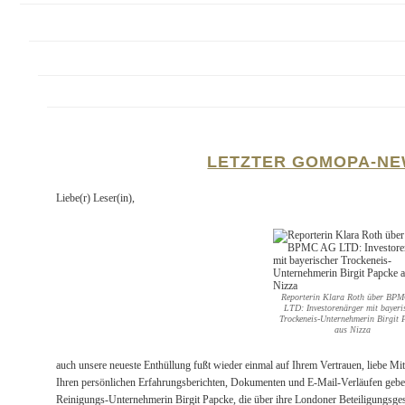
LETZTER GOMOPA-N
Liebe(r) Leser(in),
Reporterin Klara Roth über BP
LTD: Investorenärger mit bayeri
Trockeneis-Unternehmerin Birgit 
aus Nizza
auch unsere neueste Enthüllung fußt wieder einmal auf Ihrem Vertrauen, liebe Mi
Ihren persönlichen Erfahrungsberichten, Dokumenten und E-Mail-Verläufen geben
Reinigungs-Unternehmerin Birgit Papcke, die über ihre Londoner Beteiligungsg