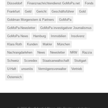
Düsseldorf
Finanznachrichtendienst GoMoPa.net
Fonds
Frankfurt
Geld
Gericht
Geschäftsführer
Gold
Goldman Morgenstern & Partners
GoMoPa
GoMoPa-Newsletter
GoMoPa investigativer Journalismus
GoMoPa News
Hamburg
Immobilien
Insolvenz
Klara Roth
Kunden
Makler
München
Nachrangdarlehen
News
Newsletter
NRW
Razzia
Schweiz
Scoredex
Staatsanwaltschaft
Stuttgart
U-Haft
unseriös
Vermögensverwalter
Vertrieb
Österreich