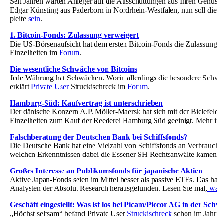
Seit Jahren warten Anleger auf die Ausschüttungen aus Ihren Genu
Edgar Künsting aus Paderborn in Nordrhein-Westfalen, nun soll d
pleite
sein
.
1. Bitcoin-Fonds: Zulassung verweigert
Die US-Börsenaufsicht hat dem ersten Bitcoin-Fonds die Zulassung
Einzelheiten im
Forum
.
Die wesentliche Schwäche von Bitcoins
Jede Währung hat Schwächen. Worin allerdings die besondere Schw
erklärt
Private User
Struckischreck im
Forum
.
Hamburg-Süd: Kaufvertrag ist unterschrieben
Der dänische Konzern A.P. Möller-Maersk hat sich mit der Bielefe
Einzelheiten zum Kauf der Reederei Hamburg Süd geeinigt. Mehr
Falschberatung der Deutschen Bank bei Schiffsfonds?
Die Deutsche Bank hat eine Vielzahl von Schiffsfonds an Verbrauch
welchen Erkenntnissen dabei die Essener SH Rechtsanwälte kamen,
Großes Interesse an Publikumsfonds für japanische Aktien
Aktive Japan-Fonds seien im Mittel besser als passive ETFs. Das 
Analysten der Absolut Research herausgefunden. Lesen Sie mal,
wa
Geschäft eingestellt: Was ist los bei Picam/Piccor AG in der Sc
„Höchst seltsam“ befand Private User
Struckischreck
schon im Jahr