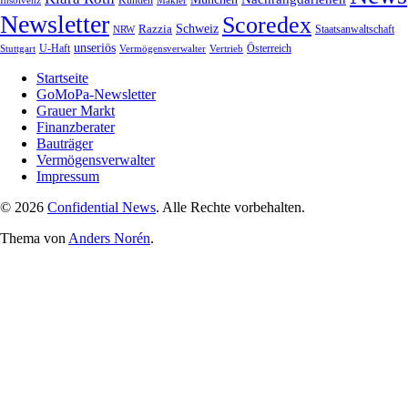
Newsletter
Scoredex
Razzia
Schweiz
Staatsanwaltschaft
NRW
unseriös
Stuttgart
U-Haft
Vermögensverwalter
Österreich
Vertrieb
Startseite
GoMoPa-Newsletter
Grauer Markt
Finanzberater
Bauträger
Vermögensverwalter
Impressum
© 2026
Confidential News
. Alle Rechte vorbehalten.
Thema von
Anders Norén
.