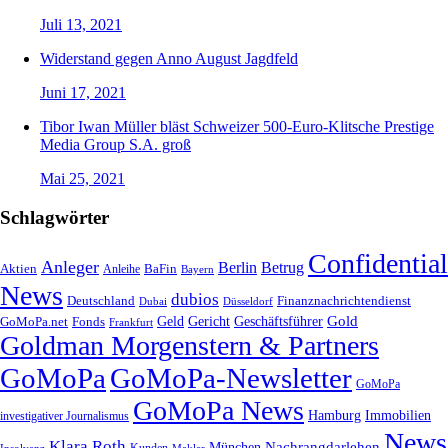
Juli 13, 2021
Widerstand gegen Anno August Jagdfeld
Juni 17, 2021
Tibor Iwan Müller bläst Schweizer 500-Euro-Klitsche Prestige
Media Group S.A. groß
Mai 25, 2021
Schlagwörter
Confidential
Anleger
Berlin
Betrug
Aktien
BaFin
Anleihe
Bayern
News
dubios
Deutschland
Finanznachrichtendienst
Dubai
Düsseldorf
Geld
Gericht
Gold
Geschäftsführer
GoMoPa.net
Fonds
Frankfurt
Goldman Morgenstern & Partners
GoMoPa
GoMoPa-Newsletter
GoMoPa
GoMoPa News
Hamburg
Immobilien
investigativer Journalismus
News
Klara Roth
Nachrangdarlehen
München
Kunden
Insolvenz
Makler