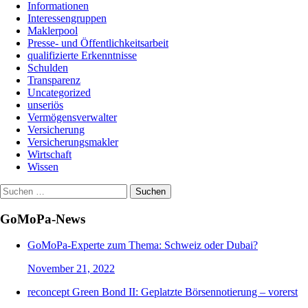
Informationen
Interessengruppen
Maklerpool
Presse- und Öffentlichkeitsarbeit
qualifizierte Erkenntnisse
Schulden
Transparenz
Uncategorized
unseriös
Vermögensverwalter
Versicherung
Versicherungsmakler
Wirtschaft
Wissen
Suchen
nach:
GoMoPa-News
GoMoPa-Experte zum Thema: Schweiz oder Dubai?
November 21, 2022
reconcept Green Bond II: Geplatzte Börsennotierung – vorerst