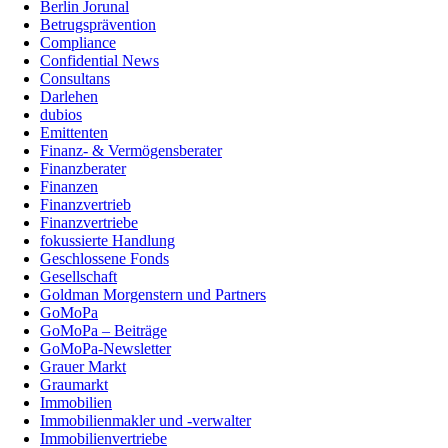
Berlin Jorunal
Betrugsprävention
Compliance
Confidential News
Consultans
Darlehen
dubios
Emittenten
Finanz- & Vermögensberater
Finanzberater
Finanzen
Finanzvertrieb
Finanzvertriebe
fokussierte Handlung
Geschlossene Fonds
Gesellschaft
Goldman Morgenstern und Partners
GoMoPa
GoMoPa – Beiträge
GoMoPa-Newsletter
Grauer Markt
Graumarkt
Immobilien
Immobilienmakler und -verwalter
Immobilienvertriebe