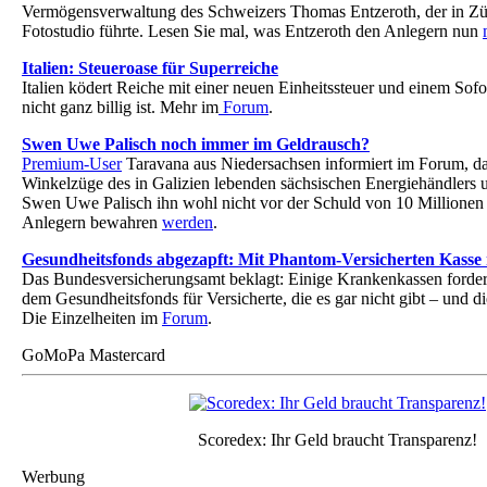
Vermögensverwaltung des Schweizers Thomas Entzeroth, der in Züri
Fotostudio führte. Lesen Sie mal, was Entzeroth den Anlegern nun
Italien: Steueroase für Superreiche
Italien ködert Reiche mit einer neuen Einheitssteuer und einem Sofo
nicht ganz billig ist. Mehr im
Forum
.
Swen Uwe Palisch noch immer im Geldrausch?
Premium-User
Taravana aus Niedersachsen informiert im Forum, das
Winkelzüge des in Galizien lebenden sächsischen Energiehändlers u
Swen Uwe Palisch ihn wohl nicht vor der Schuld von 10 Millione
Anlegern bewahren
werden
.
Gesundheitsfonds abgezapft: Mit Phantom-Versicherten Kass
Das Bundesversicherungsamt beklagt: Einige Krankenkassen forder
dem Gesundheitsfonds für Versicherte, die es gar nicht gibt – und di
Die Einzelheiten im
Forum
.
GoMoPa Mastercard
Scoredex: Ihr Geld braucht Transparenz!
Werbung