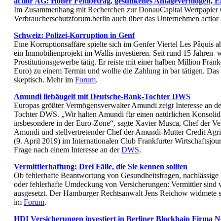
actior AG: Hoher Fehlbetrag, gesunkenes Anlagevermögen, 
Im Zusammenhang mit Recherchen zur DonauCapital Wertpapier 
Verbraucherschutzforum.berlin auch über das Unternehmen actio
Schweiz: Polizei-Korruption in Genf
Eine Korruptionsaffäre spielte sich im Genfer Viertel Les Pâquis a
ein Immobilienprojekt im Wallis investieren. Seit rund 15 Jahren 
Prostitutionsgewerbe tätig. Er reiste mit einer halben Million Fr
Euro) zu einem Termin und wollte die Zahlung in bar tätigen. Das
skeptisch. Mehr im
Forum
.
Amundi liebäugelt mit Deutsche-Bank-Tochter DWS
Europas größter Vermögensverwalter Amundi zeigt Interesse an d
Tochter DWS. „Wir halten Amundi für einen natürlichen Konsolidi
insbesondere in der Euro-Zone“, sagte Xavier Musca, Chef der Ve
Amundi und stellvertretender Chef der Amundi-Mutter Credit Agr
(9. April 2019) im Internationalen Club Frankfurter Wirtschaftsjou
Frage nach einem Interesse an der
DWS
.
Vermittlerhaftung: Drei Fälle, die Sie kennen sollten
Ob fehlerhafte Beantwortung von Gesundheitsfragen, nachlässige 
oder fehlerhafte Umdeckung von Versicherungen: Vermittler sind v
ausgesetzt. Der Hamburger Rechtsanwalt Jens Reichow widmete si
im
Forum
.
HDI Versicherungen investiert in Berliner Blockhain Firma 