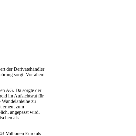
ert der Derivatehändler
örung sorgt. Vor allem
gen AG. Da sorgte der
eid im Aufsichtsrat für
e Wandelanleihe zu
tt erneut zum
blich, angepasst wird.
ischen als
43 Millionen Euro als