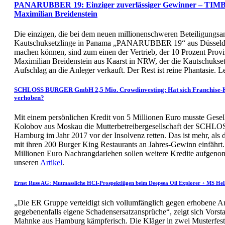
PANARUBBER 19: Einziger zuverlässiger Gewinner – T
Maximilian Breidenstein
Die einzigen, die bei dem neuen millionenschweren Beteiligungsa
Kautschuksetzlinge in Panama „PANARUBBER 19“ aus Düsseldor
machen können, sind zum einen der Vertrieb, der 10 Prozent Provis
Maximilian Breidenstein aus Kaarst in NRW, der die Kautschukset
Aufschlag an die Anleger verkauft. Der Rest ist reine Phantasie. 
SCHLOSS BURGER GmbH 2,5 Mio. Crowdinvesting: Hat sich Franchise-
verhoben?
Mit einem persönlichen Kredit von 5 Millionen Euro musste Gesel
Kolobov aus Moskau die Mutterbetreibergesellschaft der S
Hamburg im Jahr 2017 vor der Insolvenz retten. Das ist mehr,
mit ihren 200 Burger King Restaurants an Jahres-Gewinn einfährt.
Millionen Euro Nachrangdarlehen sollen weitere Kredite aufgen
unseren
Artikel
.
Ernst Russ AG: Mutmassliche HCI-Prospektlügen beim Deepsea Oil Explorer + MS Hell
„Die ER Gruppe verteidigt sich vollumfänglich gegen erhobene An
gegebenenfalls eigene Schadensersatzansprüche“, zeigt sich Vorst
Mahnke aus Hamburg kämpferisch. Die Kläger in zwei Musterfest