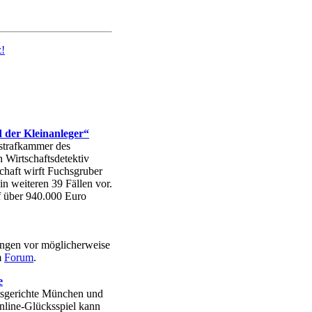
 der Kleinanleger“
strafkammer des
Wirtschaftsdetektiv
chaft wirft Fuchsgruber
n weiteren 39 Fällen vor.
f über 940.000 Euro
ungen vor möglicherweise
m
Forum
.
e
mtsgerichte München und
nline-Glücksspiel kann