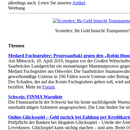
allerdings auch. Lesen Sie unseren
Artikel
.
Werbung
Scoredex: Ihr Geld braucht Transparenz!
Themen
Medard Fuchsgruber: Prozessauftakt gegen den „Robin Hood
Am Mittwoch, 10. April 2019, begann vor der Großen Wirtschafts
Saarbrücker Landgerichts ein monatelanger Mammutprozess gegen 
Medard Fuchsgruber aus Ottweiler. Die Saarbrücker Staatsanwalts
gewerbsmäßige Untreue in 196 Fällen sowie Untreue oder Betrug i
Der Schaden, der auf das Konto Fuchsgrubers gehen soll, wird au
beziffert. Mehr im
Forum
.
Schweiz: FINMA Warnliste
Die Finanzaufsicht der Schweiz hat bis heute nachfolgende Warn
unerlaubt tätigen Anbietern ausgesprochen. Die Liste finden Sie i
Online-Glücksspiel – Geld zurück bei Zahlung per Kreditkart
Prüfpflicht der Banken bei illegalem Glücksspiel – Urteile der A
Leverkusen. Glücksspiel kann süchtig machen – und arm. Beim O