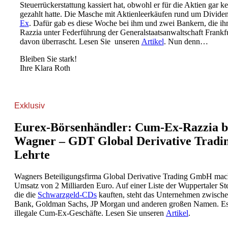
Steuerrückerstattung kassiert hat, obwohl er für die Aktien gar ke
gezahlt hatte. Die Masche mit Aktienleerkäufen rund um Divide
Ex
. Dafür gab es diese Woche bei ihm und zwei Bankern, die ih
Razzia unter Federführung der Generalstaatsanwaltschaft Frankfu
davon überrascht. Lesen Sie unseren
Artikel
. Nun denn…
Bleiben Sie stark!
Ihre Klara Roth
Exklusiv
Eurex-Börsenhändler: Cum-Ex-Razzia b
Wagner – GDT Global Derivative Trad
Lehrte
Wagners Beteiligungsfirma Global Derivative Trading GmbH macht
Umsatz von 2 Milliarden Euro. Auf einer Liste der Wuppertaler Ste
die die
Schwarzgeld-CDs
kauften, steht das Unternehmen zwisch
Bank, Goldman Sachs, JP Morgan und anderen großen Namen. Es
illegale Cum-Ex-Geschäfte. Lesen Sie unseren
Artikel
.