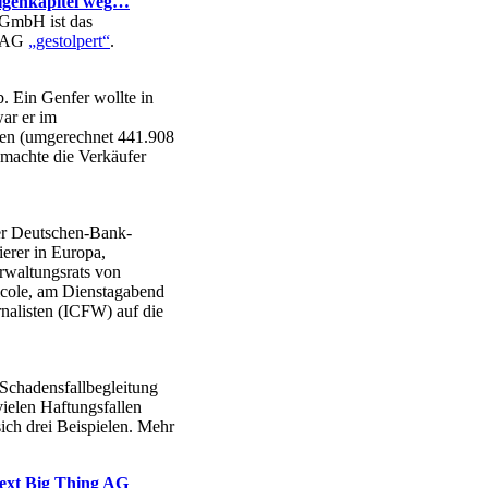
Eigenkapitel weg…
GmbH ist das
r AG
„gestolpert“
.
b. Ein Genfer wollte in
war er im
anken (umgerechnet 441.908
 machte die Verkäufer
er Deutschen-Bank-
erer in Europa,
rwaltungsrats von
icole, am Dienstagabend
rnalisten (ICFW) auf die
Schadensfallbegleitung
ielen Haftungsfallen
ch drei Beispielen. Mehr
Next Big Thing AG