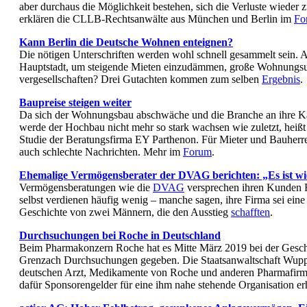
aber durchaus die Möglichkeit bestehen, sich die Verluste wieder 
erklären die CLLB-Rechtsanwälte aus München und Berlin im
Fo
Kann Berlin die Deut­sche Wohnen ent­eignen?
Die nötigen Unterschriften werden wohl schnell gesammelt sein. 
Hauptstadt, um steigende Mieten einzudämmen, große Wohnungs
vergesellschaften? Drei Gutachten kommen zum selben
Ergebnis
.
Baupreise steigen weiter
Da sich der Wohnungsbau abschwäche und die Branche an ihre Ka
werde der Hochbau nicht mehr so stark wachsen wie zuletzt, heißt e
Studie der Beratungsfirma EY Parthenon. Für Mieter und Bauherr
auch schlechte Nachrichten. Mehr im
Forum
.
Ehemalige Vermögensberater der DVAG berichten: „Es ist w
Vermögensberatungen wie die
DVAG
versprechen ihren Kunden R
selbst verdienen häufig wenig – manche sagen, ihre Firma sei eine 
Geschichte von zwei Männern, die den Ausstieg
schafften
.
Durchsuchungen bei Roche in Deutschland
Beim Pharmakonzern Roche hat es Mitte März 2019 bei der Geschä
Grenzach Durchsuchungen gegeben. Die Staatsanwaltschaft Wuppe
deutschen Arzt, Medikamente von Roche und anderen Pharmafirm
dafür Sponsorengelder für eine ihm nahe stehende Organisation er