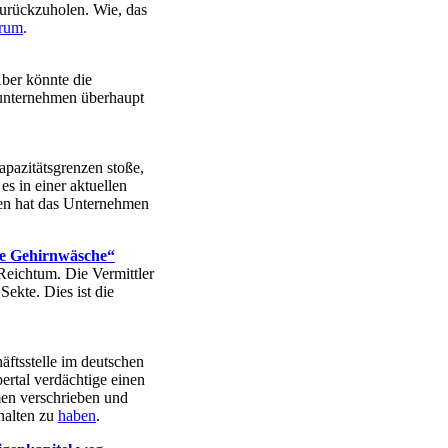
zurückzuholen. Wie, das
rum
.
Aber könnte die
unternehmen überhaupt
pazitätsgrenzen stoße,
s in einer aktuellen
en hat das Unternehmen
ie Gehirnwäsche“
eichtum. Die Vermittler
Sekte. Dies ist die
ftsstelle im deutschen
rtal verdächtige einen
en verschrieben und
halten zu
haben
.