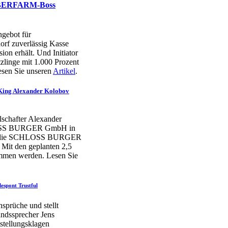
IMBERFARM-Boss
ngebot für
f zuverlässig Kasse
ion erhält. Und Initiator
zlinge mit 1.000 Prozent
Lesen Sie unseren
Artikel
.
King Alexander Kolobov
lschafter Alexander
CHLOSS BURGER GmbH in
 als die SCHLOSS BURGER
 Mit den geplanten 2,5
ommen werden. Lesen Sie
espont Trustful
sprüche und stellt
andssprecher Jens
stellungsklagen