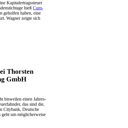
ine Kapitalertragssteuer
ndenstichtage hieß
Cum-
m geholfen haben, eine
rt. Wagner zeigte sich
ei Thorsten
ing GmbH
 bisweilen einen Jahres-
uerfahnder, das sind die,
en Citybank, Deutsche
 geht um möglicherweise