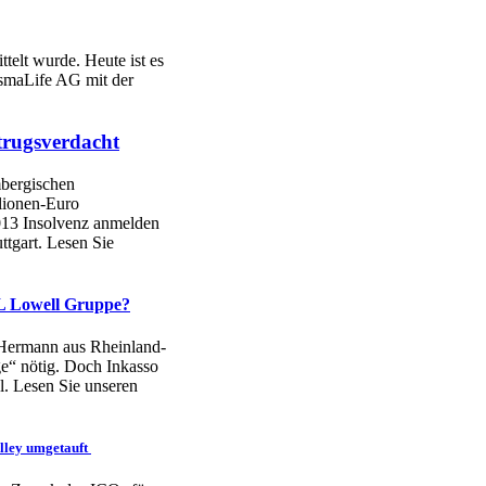
elt wurde. Heute ist es
ismaLife AG mit der
trugsverdacht
mbergischen
llionen-Euro
2013 Insolvenz anmelden
ttgart. Lesen Sie
L Lowell Gruppe?
 Hermann aus Rheinland-
e“ nötig. Doch Inkasso
l. Lesen Sie unseren
alley umgetauft