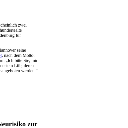
cheinlich zwei
hundertealte
ldenburg für
Hannover seine
t
, nach dem Motto:
n: „Ich bitte Sie, mir
nstein Life, deren
 angeboten werden.“
eurisiko zur