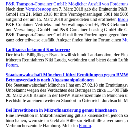
P&R Transport-Container GmbH: Möglicher Ausfall von Forderun
Nach dem
Vertriebsstopp
am 7. März 2018 gab die Emittentin P&R 
GmbH am 21. März 2018 für ihre Vermögensanlagen 5001 bis 5005
aufgrund der am 15. März 2018 angemeldeten und eröffneten
Insol
P&R Container Vertriebs- und Verwaltungs-GmbH, P&R Gebrauchtc
und Verwaltungs-GmbH und P&R Container Leasing GmbH die Gefa
P&R Transport-Container GmbH mit ihren Forderungen gegenüber d
ganz oder teilweise ausfällt. Anleger finden hier im Forum einen
Mus
Lufthansa bekommt Konkurrenz
Der irische Billigflieger Ryanair will sich mit Laudamotion, der Flu
früheren Rennfahrers Niki Lauda, verbünden und bietet damit Luft
Forum
.
Staatsanwaltschaft München I führt Ermittlungen gegen BM
Betrugsverdachts nach Abgasmanipulationen
Die Staatsanwaltschaft München I hat am 27.02.18 ein Ermittlungs
Unbekannt wegen des Verdachtes des Betruges in zirka 11.400 Fälle
20. März 2018 Räume in der BMW-Konzernzentrale in München u
Rechtshilfe an einem weiteren Standort in Österreich durchsucht. 
Bei Investitionen in Mikrofinanzierung genau hinschauen
Eine Investition in Mikrofinanzierung gilt als krisensicher, jedoch s
hinschauen, wem sie ihr Geld als Hilfe zur Selbsthilfe anvertrauen, r
Verbraucherzentrale Hamburg. Mehr im
Forum
.