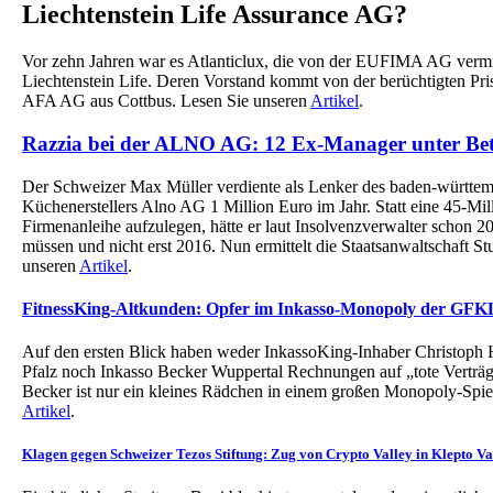
Liechtenstein Life Assurance AG?
Vor zehn Jahren war es Atlanticlux, die von der EUFIMA AG vermitt
Liechtenstein Life. Deren Vorstand kommt von der berüchtigten Pr
AFA AG aus Cottbus. Lesen Sie unseren
Artikel
.
Razzia bei der ALNO AG: 12 Ex-Manager unter Be
Der Schweizer Max Müller verdiente als Lenker des baden-württe
Küchenerstellers Alno AG 1 Million Euro im Jahr. Statt eine 45-Mi
Firmenanleihe aufzulegen, hätte er laut Insolvenzverwalter schon 
müssen und nicht erst 2016. Nun ermittelt die Staatsanwaltschaft Stu
unseren
Artikel
.
FitnessKing-Altkunden: Opfer im Inkasso-Monopoly der GFK
Auf den ersten Blick haben weder InkassoKing-Inhaber Christoph
Pfalz noch Inkasso Becker Wuppertal Rechnungen auf „tote Verträg
Becker ist nur ein kleines Rädchen in einem großen Monopoly-Spie
Artikel
.
Klagen gegen Schweizer Tezos Stiftung: Zug von Crypto Valley in Klepto V