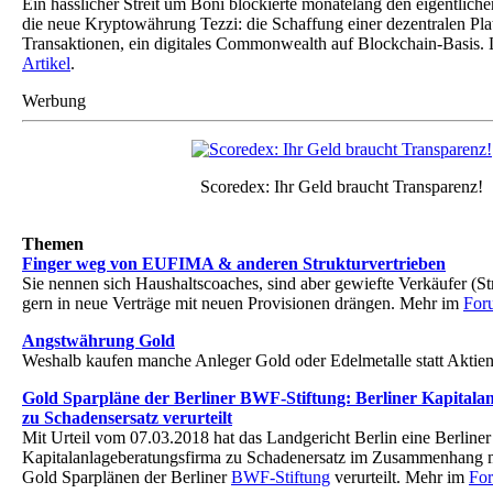
Ein hässlicher Streit um Boni blockierte monatelang den eigentlic
die neue Kryptowährung Tezzi: die Schaffung einer dezentralen Pla
Transaktionen, ein digitales Commonwealth auf Blockchain-Basis. 
Artikel
.
Werbung
Scoredex: Ihr Geld braucht Transparenz!
Themen
Finger weg von EUFIMA & anderen Strukturvertrieben
Sie nennen sich Haushaltscoaches, sind aber gewiefte Verkäufer (S
gern in neue Verträge mit neuen Provisionen drängen. Mehr im
For
Angstwährung Gold
Weshalb kaufen manche Anleger Gold oder Edelmetalle statt Akti
Gold Sparpläne der Berliner BWF-Stiftung: Berliner Kapitala
zu Schadensersatz verurteilt
Mit Urteil vom 07.03.2018 hat das Landgericht Berlin eine Berliner
Kapitalanlageberatungsfirma zu Schadenersatz im Zusammenhang m
Gold Sparplänen der Berliner
BWF-Stiftung
verurteilt. Mehr im
Fo