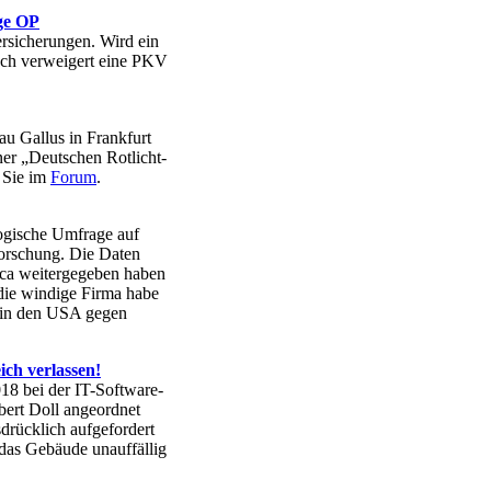
ge OP
rsicherungen. Wird ein
noch verweigert eine PKV
u Gallus in Frankfurt
ner „Deutschen Rotlicht-
 Sie im
Forum
.
logische Umfrage auf
Forschung. Die Daten
ca weitergegeben haben
die windige Firma habe
e in den USA gegen
ich verlassen!
18 bei der IT-Software-
ert Doll angeordnet
drücklich aufgefordert
 das Gebäude unauffällig