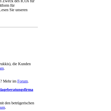
hen Zweck des ICOs für
ttform für
Lesen Sie unseren
trukkis), die Kunden
um
.
en? Mehr im
Forum
.
nlageberatungsfirma
it den betrügerischen
rum
.