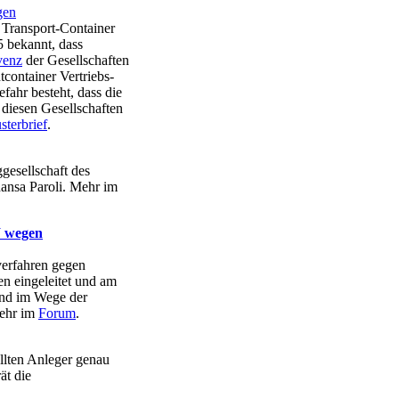
gen
Transport-Container
 bekannt, dass
venz
der Gesellschaften
ontainer Vertriebs-
hr besteht, dass die
iesen Gesellschaften
terbrief
.
ggesellschaft des
hansa Paroli. Mehr im
W wegen
verfahren gegen
n eingeleitet und am
nd im Wege der
Mehr im
Forum
.
ollten Anleger genau
ät die