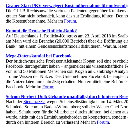
Grauer Star: PKV verweigert Kostenübernahme für notwendi
Die CLLB Rechtsanwälte vertreten Patienten gegenüber Krankenve
grauer Star nicht behandelt, kann das zur Erblindung führen. Den
die Kostenübernahme. Mehr im
Forum
.
Kommt die Deutsche Rotlicht-Bank?
Auf Deutschlands 1. Rotlicht-Kongress am 23. April 2018 im Saalba
am Main wird die Branche (20.000 Betriebe) über die Eröffnung ei
Bank“ mit einem Genossenschaftsmodell diskutieren. Warum, lesen
Mega-Datenskandal bei Facebook
Der britisch-russische Professor Aleksandr Kogan soll eine psycho
Facebook durchgeführt haben – angemeldet als wissenschaftliche 
von rund 50 Millionen Menschen soll Kogan an Cambridge Analyti
– ohne Wissen der Nutzer. Das Unternehmen Facebook behauptet, 
die Nutzerdaten unrechtmäßig erhalten. Nun ermittelt eine Behörd
Facebook. Mehr im
Forum
.
Solcom Norbert Doll: Gebäude unauffällig durch hinteren Bere
Nach der
Steuerrazzia
wegen Scheinselbständigkeit am 14. März 20
Schmiede Solcom in Baden-Württemberg soll der Wiener Chef Norb
haben, Schulungen für die Mitarbeiter durchzuführen, bei denen aus
wurde, nicht mit den Ermittlungsbehörden zu kooperieren, sondern
durch den hinteren Bereich zu verlassen! Mehr im
Forum
.