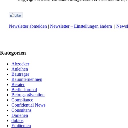
Newsletter abmelden
|
Newsletter – Einstellungen ändern
|
Newsle
Kategorien
Abzocker
Anleihen
Bauträger
Bauunternehmen
Berater
Berlin Jorunal
Betrugsprävention
Compliance
Confidential News
Consultans
Darlehen
dubios
Emittenten