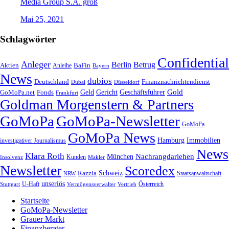
Media Group S.A. groß
Mai 25, 2021
Schlagwörter
Confidential
Anleger
Berlin
Betrug
Aktien
BaFin
Anleihe
Bayern
News
dubios
Deutschland
Finanznachrichtendienst
Dubai
Düsseldorf
Geld
Gericht
Gold
Geschäftsführer
GoMoPa.net
Fonds
Frankfurt
Goldman Morgenstern & Partners
GoMoPa
GoMoPa-Newsletter
GoMoPa
GoMoPa News
Hamburg
Immobilien
investigativer Journalismus
News
Klara Roth
Nachrangdarlehen
München
Kunden
Insolvenz
Makler
Newsletter
Scoredex
Razzia
Schweiz
Staatsanwaltschaft
NRW
unseriös
Stuttgart
U-Haft
Vermögensverwalter
Österreich
Vertrieb
Startseite
GoMoPa-Newsletter
Grauer Markt
Finanzberater