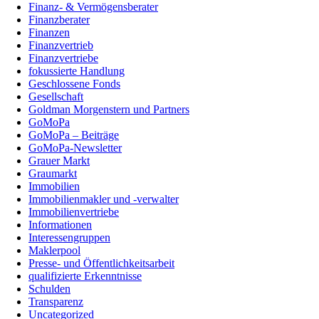
Finanz- & Vermögensberater
Finanzberater
Finanzen
Finanzvertrieb
Finanzvertriebe
fokussierte Handlung
Geschlossene Fonds
Gesellschaft
Goldman Morgenstern und Partners
GoMoPa
GoMoPa – Beiträge
GoMoPa-Newsletter
Grauer Markt
Graumarkt
Immobilien
Immobilienmakler und -verwalter
Immobilienvertriebe
Informationen
Interessengruppen
Maklerpool
Presse- und Öffentlichkeitsarbeit
qualifizierte Erkenntnisse
Schulden
Transparenz
Uncategorized