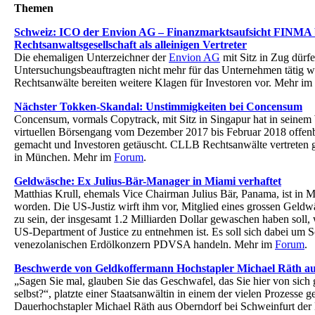
Themen
Schweiz: ICO der Envion AG – Finanzmarktsaufsicht FINMA b
Rechtsanwaltsgesellschaft als alleinigen Vertreter
Die ehemaligen Unterzeichner der
Envion AG
mit Sitz in Zug dür
Untersuchungsbeauftragten nicht mehr für das Unternehmen tätig
Rechtsanwälte bereiten weitere Klagen für Investoren vor. Mehr im
Nächster Tokken-Skandal: Unstimmigkeiten bei Concensum
Concensum, vormals Copytrack, mit Sitz in Singapur hat in seinem
virtuellen Börsengang vom Dezember 2017 bis Februar 2018 offe
gemacht und Investoren getäuscht. CLLB Rechtsanwälte vertreten g
in München. Mehr im
Forum
.
Geldwäsche: Ex Julius-Bär-Manager in Miami verhaftet
Matthias Krull, ehemals Vice Chairman Julius Bär, Panama, ist in 
worden. Die US-Justiz wirft ihm vor, Mitglied eines grossen Geld
zu sein, der insgesamt 1.2 Milliarden Dollar gewaschen haben soll, 
US-Department of Justice zu entnehmen ist. Es soll sich dabei um 
venezolanischen Erdölkonzern PDVSA handeln. Mehr im
Forum
.
Beschwerde von Geldkoffermann Hochstapler Michael Räth au
„Sagen Sie mal, glauben Sie das Geschwafel, das Sie hier von sich 
selbst?“, platzte einer Staatsanwältin in einem der vielen Prozesse 
Dauerhochstapler Michael Räth aus Oberndorf bei Schweinfurt der