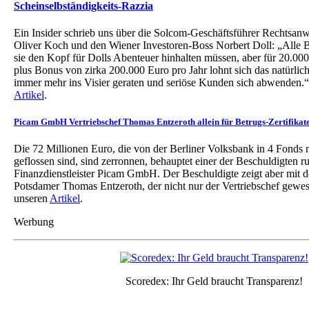
Scheinselbständigkeits-Razzia
Ein Insider schrieb uns über die Solcom-Geschäftsführer Rechtsanw
Oliver Koch und den Wiener Investoren-Boss Norbert Doll: „Alle Be
sie den Kopf für Dolls Abenteuer hinhalten müssen, aber für 20.00
plus Bonus von zirka 200.000 Euro pro Jahr lohnt sich das natürlich
immer mehr ins Visier geraten und seriöse Kunden sich abwenden.“
Artikel
.
Picam GmbH Vertriebschef Thomas Entzeroth allein für Betrugs-Zertifikat
Die 72 Millionen Euro, die von der Berliner Volksbank in 4 Fond
geflossen sind, sind zerronnen, behauptet einer der Beschuldigten 
Finanzdienstleister Picam GmbH. Der Beschuldigte zeigt aber mit 
Potsdamer Thomas Entzeroth, der nicht nur der Vertriebschef gewese
unseren
Artikel
.
Werbung
Scoredex: Ihr Geld braucht Transparenz!