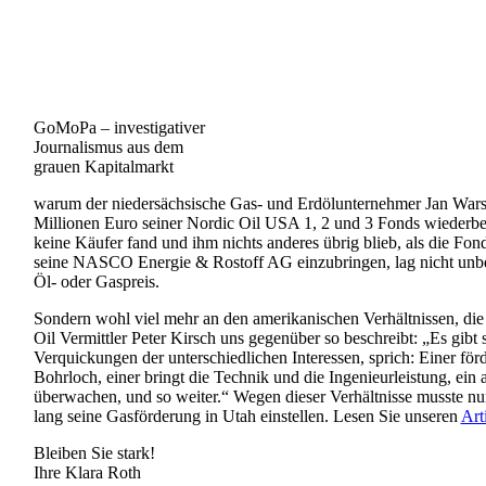
GoMoPa – investigativer
Journalismus aus dem
grauen Kapitalmarkt
warum der niedersächsische Gas- und Erdölunternehmer Jan Warsta
Millionen Euro seiner Nordic Oil USA 1, 2 und 3 Fonds wiederbe
keine Käufer fand und ihm nichts anderes übrig blieb, als die Fon
seine NASCO Energie & Rostoff AG einzubringen, lag nicht unbe
Öl- oder Gaspreis.
Sondern wohl viel mehr an den amerikanischen Verhältnissen, die 
Oil Vermittler Peter Kirsch uns gegenüber so beschreibt: „Es gibt 
Verquickungen der unterschiedlichen Interessen, sprich: Einer förd
Bohrloch, einer bringt die Technik und die Ingenieurleistung, ein 
überwachen, und so weiter.“ Wegen dieser Verhältnisse musste
lang seine Gasförderung in Utah einstellen. Lesen Sie unseren
Art
Bleiben Sie stark!
Ihre Klara Roth