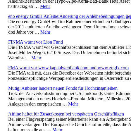
Anleihe-Bestände an der Hypo-Alpe-Adria-Bad-Bank Heta Asset R
hartnäckig ab …
Mehr
eno energy GmbH Anleihe:Änderung der Anleihebedingungen gep
Die eno energy GmbH will im Rahmen einer virtuellen Gläubiger
der 2011 emittierten Anleihe verlängern. Dem Unternehmen schw
drei Jahre vor …
Mehr
FINMA warnt vor Lion Fund
Die FINMA warnt vor Geschäftsabschlüssen mit dem Anbieter Lion
Josef-Müller-Weg 6, 6210 Sursee. Das Unternehmen befindet sich 
Warnliste…
Mehr
FMA warnt vor www.kapitalwertbank.com und www.zugfx.com
Die FMA teilt mit, dass die Betreiber der Webseiten nicht berechtig
konzessionspflichtige Wertpapierdienstleistungen in Österreich z
Mutig: Anbieter lanciert neuen Fonds für Hochzinsanleihen
Trotz der Ausverkaufsstimmung bei US-Junkbonds startet Edmond
Management ein neues Hochzins-Produkt: Mit dem „Millesima 20
Anleger in den europäischen …
Mehr
Airline haftet für Zusatzkosten bei verspäteten Geschäftsflügen
Bei einer Flugverspätung seiner Mitarbeiter kann ein Arbeitgeber 
Airline verlangen. Der Europäische Gerichtshof urteilte, dass die A
haften muss, die aus …
Mehr