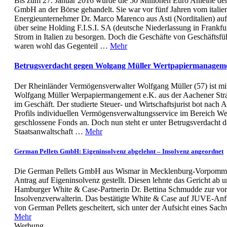
Bis zum 27. Januar 2016 wurde die 50 Millionen Euro Anleihe der
GmbH an der Börse gehandelt. Sie war vor fünf Jahren vom italie
Energieunternehmer Dr. Marco Marenco aus Asti (Norditalien) au
über seine Holding F.I.S.I. SA (deutsche Niederlassung in Frankfu
Strom in Italien zu besorgen. Doch die Geschäfte von Geschäftsf
waren wohl das Gegenteil …
Mehr
Betrugsverdacht gegen Wolgang Müller Wertpapiermanageme
Der Rheinländer Vermögensverwalter Wolfgang Müller (57) ist mit 
Wolfgang Müller Werpapiermangement e.K. aus der Aachener Stra
im Geschäft. Der studierte Steuer- und Wirtschaftsjurist bot nach 
Profils individuellen Vermögensverwaltungsservice im Bereich We
geschlossene Fonds an. Doch nun steht er unter Betrugsverdacht d
Staatsanwaltschaft …
Mehr
German Pellets GmbH: Eigeninsolvenz abgelehnt – Insolvenz angeordnet
Die German Pellets GmbH aus Wismar in Mecklenburg-Vorpommer
Antrag auf Eigeninsolvenz gestellt. Diesen lehnte das Gericht ab un
Hamburger White & Case-Partnerin Dr. Bettina Schmudde zur vor
Insolvenzverwalterin. Das bestätigte White & Case auf JUVE-Anfr
von German Pellets gescheitert, sich unter der Aufsicht eines Sac
Mehr
Werbung