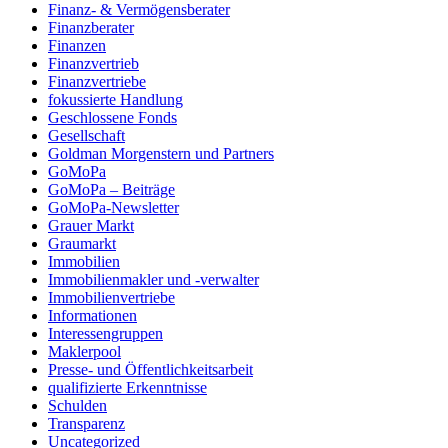
Finanz- & Vermögensberater
Finanzberater
Finanzen
Finanzvertrieb
Finanzvertriebe
fokussierte Handlung
Geschlossene Fonds
Gesellschaft
Goldman Morgenstern und Partners
GoMoPa
GoMoPa – Beiträge
GoMoPa-Newsletter
Grauer Markt
Graumarkt
Immobilien
Immobilienmakler und -verwalter
Immobilienvertriebe
Informationen
Interessengruppen
Maklerpool
Presse- und Öffentlichkeitsarbeit
qualifizierte Erkenntnisse
Schulden
Transparenz
Uncategorized