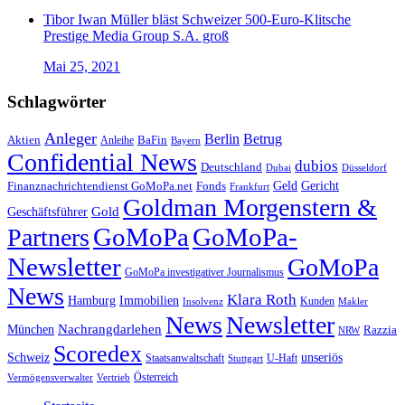
Tibor Iwan Müller bläst Schweizer 500-Euro-Klitsche
Prestige Media Group S.A. groß
Mai 25, 2021
Schlagwörter
Anleger
Berlin
Betrug
Aktien
BaFin
Anleihe
Bayern
Confidential News
dubios
Deutschland
Dubai
Düsseldorf
Geld
Gericht
Finanznachrichtendienst GoMoPa.net
Fonds
Frankfurt
Goldman Morgenstern &
Gold
Geschäftsführer
GoMoPa
GoMoPa-
Partners
Newsletter
GoMoPa
GoMoPa investigativer Journalismus
News
Klara Roth
Hamburg
Immobilien
Kunden
Insolvenz
Makler
News
Newsletter
Nachrangdarlehen
München
Razzia
NRW
Scoredex
unseriös
Schweiz
Staatsanwaltschaft
Stuttgart
U-Haft
Vermögensverwalter
Österreich
Vertrieb