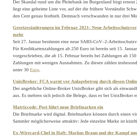
Der Skandal rund um die Pleitebank im Burgenland birgt erneut 
liegt eine geheime Liste vor, auf der die frühere Vorständin S
den Cent genau festhielt. Demnach verschwanden in nur drei M
Gesetzesänderungen im Februar 2021: Neue Arbeitsschutzver
mehr
Seit 27. Januar bestimmt eine neue SARS-CoV–2-Arbeitsschutzv
Für Kreditkartenzahlungen ab 250 Euro ist bereits seit 15. Janua
vorgeschrieben, die ab 15. Februar bereits bei Zahlungen ab 150
Zahlungen mit wenigen Ausnahmen. Zu diesen zählen insbeson
unter 30
Euro
.
UnixBroker: FCA warnt vor Anlagebetrug durch diesen Onli
Der angebliche Online-Broker UnixBroker gibt sich als einwandf
aus. Es mehren sich jedoch die Belege, dass es bei UnixBroker 
Matrixcode: Post führt neue Briefmarken ein
Die Briefmarke wird digital. Briefmarken können durch einen vi
Sammler möglicherweise attraktiv: Jede einzelne Marke ist künft
Ex-Wirecard-Chef in Haft: Markus Braun und der Kampf um 