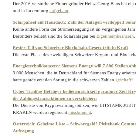
Der 2016 verstorbene Firmengründer Heinz-Georg Baus hat ein u
und in Luxemburg
aufgebaut
.
Solarpaneel auf Hausdach: Zahl der Anlagen verdoppelt Sol
Keine andere Form der Stromerzeugung ist im vergangenen Jahr 
Besonders beliebt sind die Solaranlagen bei
Eigenheimbesitzern
.
Erster Teil von Schweizer Blockchain-Gesetz tritt in Kraft
Die erste Phase des zweiteiligen Schweizer Krypto- und Blockch
Energietechnikkonzern: Siemens Energy will 7.800 Stellen ab
3.000 Menschen, die in Deutschland für Siemens Energy arbeite
hatte gerade erst den Sprung in die schwarzen Zahlen
geschafft
.
Cyber-Trading-Betrüger bedienen sich seit geraumer Zeit K
die Zahlungstransaktionen zu verschleiern
Die Dienste von Kryptowährungsbörsen, wie BITSTAMP, J
KRAKEN werden regelrecht
missbraucht
.
Österreich: Geheime Liste – Schwarzgeld? Pleitebank Comme
Aufregung