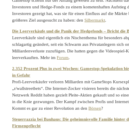
Gamestop scheint nur der Anfang gewesen zu sein. Nachdem da
Investoren und Hedge-Fonds zu einem kometenhaften Aufstieg 
Investoren gezeigt hat, was sie für einen Einfluss auf die Märkte 
größeres Ziel ausgesucht zu haben: den
Silbermarkt
.
Die Leerverkäufe und die Panik der Hedgefonds – Bricht di
Leerverkäufe sind eigentlich ein Nischenthema für besonders ab
schlagartig geändert, seit ein Schwarm aus Privatanlegern sich 
Milliardenverluste zuzufügen. Die hatten gegen die Videospiel-K
leerverkauften. Mehr im
Forum
.
2.352 Prozent Plus in zwei Wochen: Gamestop-Spekulation birg
in Gefahr
Profi-Leerverkäufer verloren Milliarden mit GameStops Kursexp
„r/wallstreetbets“. Die Internet-Zocker visieren bereits die näch
Netzwerk Reddit haben gezielt Pleite-Aktien gekauft und so ei
in die Knie gezwungen. Der Kampf zwischen Profis und Internet-
Kommt es gar zu einer Revolution an den
Börsen
?
Steuerrazzia bei Bauhaus: Die geheimnisvolle Familie hinter
Firmengeflecht