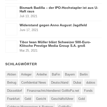
Bismark Badilla – der IPO-Hochstapler ist aus U-
Haft raus
Juli 13, 2021
Widerstand gegen Anno August Jagdfeld
Juni 17, 2021
Tibor Iwan Müller bläst Schweizer 500-Euro-
Klitsche Prestige Media Group S.A. groß
Mai 25, 2021
SCHLAGWÖRTER
Aktien
Anleger
Anleihe
BaFin
Bayern
Berlin
Betrug
Confidential News
Deutschland
Dubai
dubios
Düsseldorf
Finanznachrichtendienst GoMoPa.net
Fonds
Frankfurt
Geld
Gericht
Geschäftsführer
Gold
Goldman Morgenstern & Partners
GoMoPa