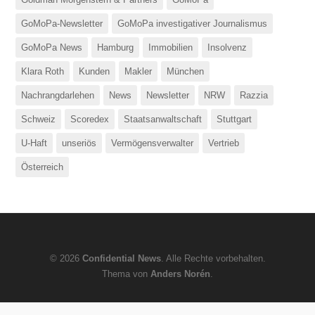
GoMoPa-Newsletter
GoMoPa investigativer Journalismus
GoMoPa News
Hamburg
Immobilien
Insolvenz
Klara Roth
Kunden
Makler
München
Nachrangdarlehen
News
Newsletter
NRW
Razzia
Schweiz
Scoredex
Staatsanwaltschaft
Stuttgart
U-Haft
unseriös
Vermögensverwalter
Vertrieb
Österreich
© 2026
Confidential News
. Alle Rechte vorbehalten.
Thema von
Anders Norén
.