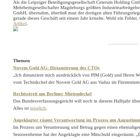
Als die Leipziger Beteiligungsgesellschaft Ceterum Holding G
Mehrheitsgesellschafter Magdeburgs größten Industriearbeitge
GmbH, übernahm, überließ man der dortigen alten Führungsriege
gerade dieses Geschäft seit einem Jahr kriselte. Wohl ein Fehler,
Artikel
.
Themen
Novem Gold AG: Distanzierung des CTOs
„Ich distanziere mich ausdrücklich von PIM (Gold) und Herrn 
vom Technikchef der Novem Gold AG aus Vaduz im Fürstentum 
Rechtsstreit um Berliner Mietendeckel
Das Bundesverfassungsgericht will noch in diesem Halbjahr über
Alles ist
möglich
.
Angeklagter räumt Verantwortung im Prozess um Augustinu
Im Prozess um Veruntreuung und Betrug gegen einen ehemalige
Seniorenheime hat der Angeklagte eine Mitschuld eingeräumt. „D