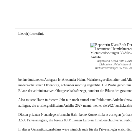
Liebe(r) Leser(in),
Reporterin Klara Roth Deuts
Lichtmiete: Heimlichtuerei
Mietunterdeckungen 30-Mio.-An
bei institutionellen Anlegern ist Alexander Hahn, Mehrheitsgesellschafter und A
niedersächsischen Oldenburg, scheinbar mächtig abgeblitzt. Die Profis geben nur 
Bilanz der administrativen Obergesellschaft zeigt, sondern die Bilanz des gesamt
Also musste Hahn in diesem Jahr nun noch einmal eine Publikums-Anleihe (inzwi
auflegen, die er EnergieEffizienzAnleihe 2027 nennt, weil er sie 2027 zurückzahl
Diesen privaten Neuanlegern braucht Hahn keine Konzernbilanz vorlegen (er hat 
3.500 Privatanlegern, die bereits 80 Millionen Euro an Inhalberschudlverschrei
In dieser Gesamtkonzernbilanz wäre nämlich auch für die Privatanleger ersichtlic