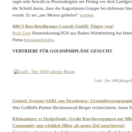
sagte sein Anwalt zu Prozessbeginn am Freitag vor dem Landgeric
die Schuld daran, dass die Augustinum-Gruppe bei dubiosen Imm
wurde. Er sei „ans Messer geliefert“
worden
.
BBCS Bau-Beteiligungs-Consult GmbH: Finger weg!
Profi User
Hunnenkoenig2020 aus Baden-Württemberg hat Interes
Firma
herausgefunden
.
VERTRIEBE FÜR GOLDSPARPLÄNE GESUCHT
Gold – Der 1000 jährige
Generic Systems SARL aus Strasbourg: Grenzübergangspap
Was GoMoPa-Partner Rechtsanwalt Berger recherchierte, lesen 
Kleinanleger vs Hedgefonds: Große Kursbewegungen am Silber
Community nun wirklich Silber als neues Ziel auserkoren?