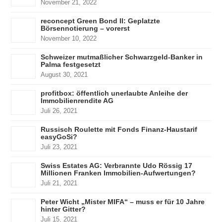
November 21, 2022
reconcept Green Bond II: Geplatzte
Börsennotierung – vorerst
November 10, 2022
Schweizer mutmaßlicher Schwarzgeld-Banker in
Palma festgesetzt
August 30, 2021
profitbox: öffentlich unerlaubte Anleihe der
Immobilienrendite AG
Juli 26, 2021
Russisch Roulette mit Fonds Finanz-Haustarif
easyGoSi?
Juli 23, 2021
Swiss Estates AG: Verbrannte Udo Rössig 17
Millionen Franken Immobilien-Aufwertungen?
Juli 21, 2021
Peter Wicht „Mister MIFA“ – muss er für 10 Jahre
hinter Gitter?
Juli 15, 2021