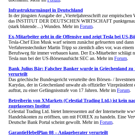
Infrastrukturmängel in Deutschland
In der jüngsten Ausgabe der „Vierteljahresschrift zur empirischen 
das INSTITUT DER DEUTSCHEN WIRTSCHAFT punktgenau den
(stark blutende…) Wunden. Mehr im
Forum
.
Ex-Mitarbeiter geht in die Offensive und zeigt Tesla bei US-B
Tesla-Chef Elon Musk warf seinem zunächst gefeuerten und dann 
Verfahrenstechniker Martin Tripp so ziemlich alles vor, was ein
Berufsweg für immer verbauen kann. Der Ex-Mitarbeiter schlägt n
Tesla nun bei der US-Börsenaufsicht SEC an. Mehr im
Forum
.
Bank Julius Bär: Falscher Banker wurde in Griechenland zu
verurteilt
Das griechische Bundesgericht verurteilte den Börsen- / Investme
Karydas, der in Griechenland unwahr als offizieller Vizepräsident
auftrat, zu einer Gefängnisstrafe von 17 Jahren. Mehr im
Forum
.
Betreiberin von XMarkets (Celestial Trading Ltd.) ist kein 
zugelassenes Institut
Celestial Trading Ltd. bietet Interessenten auf der Internetseite 
Handelskonten zu eröffnen, um mit FOREX zu handeln. Eine Ver
Deutsche Bank Portal scheint gewollt. Mehr im
Forum
.
GarantieHebelPlan 08 – Anlageberater verurteilt