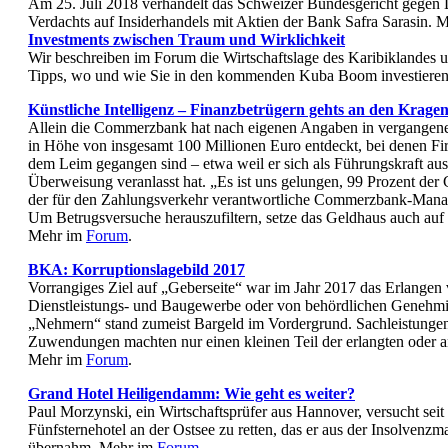
Am 25. Juli 2018 verhandelt das Schweizer Bundesgericht gegen
Verdachts auf Insiderhandels mit Aktien der Bank Safra Sarasin.
Investments zwischen Traum und Wirklichkeit
Wir beschreiben im Forum die Wirtschaftslage des Karibiklandes 
Tipps, wo und wie Sie in den kommenden Kuba Boom investiere
Künstliche Intelligenz – Finanzbetrügern gehts an den Krage
Allein die Commerzbank hat nach eigenen Angaben in vergangen
in Höhe von insgesamt 100 Millionen Euro entdeckt, bei denen Fi
dem Leim gegangen sind – etwa weil er sich als Führungskraft au
Überweisung veranlasst hat. „Es ist uns gelungen, 99 Prozent der 
der für den Zahlungsverkehr verantwortliche Commerzbank-Mana
Um Betrugsversuche herauszufiltern, setze das Geldhaus auch auf k
Mehr im
Forum
.
BKA: Korruptionslagebild 2017
Vorrangiges Ziel auf „Geberseite“ war im Jahr 2017 das Erlangen
Dienstleistungs- und Baugewerbe oder von behördlichen Genehm
„Nehmern“ stand zumeist Bargeld im Vordergrund. Sachleistungen
Zuwendungen machten nur einen kleinen Teil der erlangten oder an
Mehr im
Forum
.
Grand Hotel Heiligendamm: Wie geht es weiter?
Paul Morzynski, ein Wirtschaftsprüfer aus Hannover, versucht seit 
Fünfsternehotel an der Ostsee zu retten, das er aus der Insolvenzm
übernahm. Mehr im
Forum
.