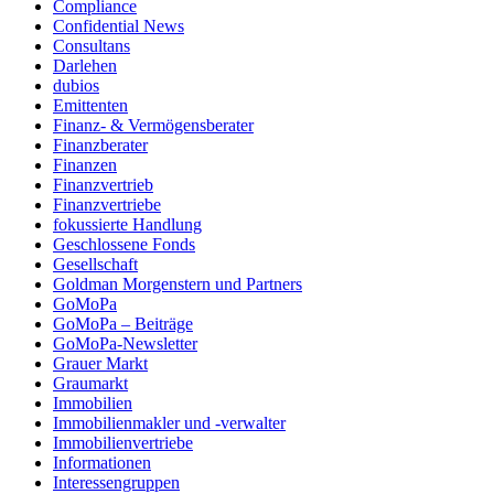
Compliance
Confidential News
Consultans
Darlehen
dubios
Emittenten
Finanz- & Vermögensberater
Finanzberater
Finanzen
Finanzvertrieb
Finanzvertriebe
fokussierte Handlung
Geschlossene Fonds
Gesellschaft
Goldman Morgenstern und Partners
GoMoPa
GoMoPa – Beiträge
GoMoPa-Newsletter
Grauer Markt
Graumarkt
Immobilien
Immobilienmakler und -verwalter
Immobilienvertriebe
Informationen
Interessengruppen