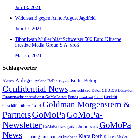
Juli 13, 2021
Widerstand gegen Anno August Jagdfeld
Juni 17, 2021
Tibor Iwan Müller bläst Schweizer 500-Euro-Klitsche
Prestige Media Group S.A. groß
Mai 25, 2021
Schlagwörter
Anleger
Berlin
Betrug
Aktien
BaFin
Anleihe
Bayern
Confidential News
dubios
Deutschland
Dubai
Düsseldorf
Geld
Gericht
Finanznachrichtendienst GoMoPa.net
Fonds
Frankfurt
Goldman Morgenstern &
Gold
Geschäftsführer
GoMoPa
GoMoPa-
Partners
Newsletter
GoMoPa
GoMoPa investigativer Journalismus
News
Klara Roth
Hamburg
Immobilien
Kunden
Insolvenz
Makler