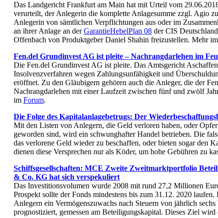
Das Landgericht Frankfurt am Main hat mit Urteil vom 29.06.2018
verurteilt, der Anlegerin die komplette Anlagesumme zzgl. Agio zu
Anlegerin von sämtlichen Verpflichtungen aus oder im Zusammenh
an ihrer Anlage an der
GarantieHebelPlan 08
der CIS Deutschland 
Offenbach von Produktgeber Daniel Shahin freizustellen. Mehr i
Fen.del Grundinvest AG ist pleite – Nachrangdarlehen im Feu
Die Fen.del Grundinvest AG ist pleite. Das Amtsgericht Aschaffen
Insolvenzverfahren wegen Zahlungsunfähigkeit und Überschuldun
eröffnet. Zu den Gläubigern gehören auch die Anleger, die der F
Nachrangdarlehen mit einer Laufzeit zwischen fünf und zwölf Ja
im
Forum
.
Die Folge des Kapitalanlagebetrugs: Der Wiederbeschaffungs
Mit den Listen von Anlegern, die Geld verloren haben, oder Opfer
geworden sind, wird ein schwunghafter Handel betrieben. Die fals
das verlorene Geld wieder zu beschaffen, oder bieten sogar den K
dienen diese Versprechen nur als Köder, um hohe Gebühren zu ka
Schiffsgesellschaften: MCE Zweite Zweitmarktportfolio Betei
& Co. KG hat sich verspekuliert
Das Investitionsvolumen wurde 2008 mit rund 27,2 Millionen Eur
Prospekt sollte der Fonds mindestens bis zum 31.12. 2020 laufen. 
Anlegern ein Vermögenszuwachs nach Steuern von jährlich sechs b
prognostiziert, gemessen am Beteiligungskapital. Dieses Ziel wird d