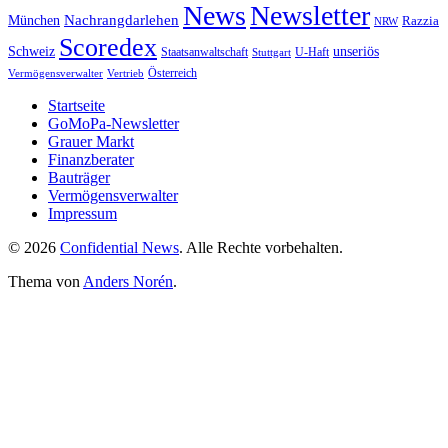
News
Newsletter
Nachrangdarlehen
München
Razzia
NRW
Scoredex
unseriös
Schweiz
Staatsanwaltschaft
Stuttgart
U-Haft
Vermögensverwalter
Österreich
Vertrieb
Startseite
GoMoPa-Newsletter
Grauer Markt
Finanzberater
Bauträger
Vermögensverwalter
Impressum
© 2026
Confidential News
. Alle Rechte vorbehalten.
Thema von
Anders Norén
.