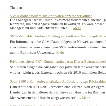
Themen
VW-Aktionär fordert Rücktritt von Konzernchef Müller
Die Fondsgesellschaft Union Investment fordert einen abermali
Konzerns, um den Abgasskandal zu bewältigen. Es wäre besser,
Management und Aufsichtsrat zu leiten …
Mehr
S&K-Vertriebler Andreas Greiling verkauft nun Nachrangdarlehe
Ein Informant sandte GoMoPa.net folgenden Hinweis zu einem N
alter Bekannter vom ehemaligen S&K Vertriebsunternehmen Unit
nun in Berlin sein Unwesen …
Mehr
Privatversichert? PKV-Kunden aufgepasst: Dieser Beitragsschock 
Seit Jahren steigen die Ausgaben der privaten Krankenversicheru
wird es richtig teuer: Experten rechnen für 2016 mit hohen Bei
Solar 9580 e.K. – Anleger erhalten Aufforderung zur Rückzahlu
Datiert auf den 09.11.2015 erhielten eine Vielzahl von Anlegern
Hamberger, in dem dieser darauf hinweist, „dass die im Rahmen 
Mehrwertsteuer zu Unrecht ausgewiesen sei“ …
Mehr