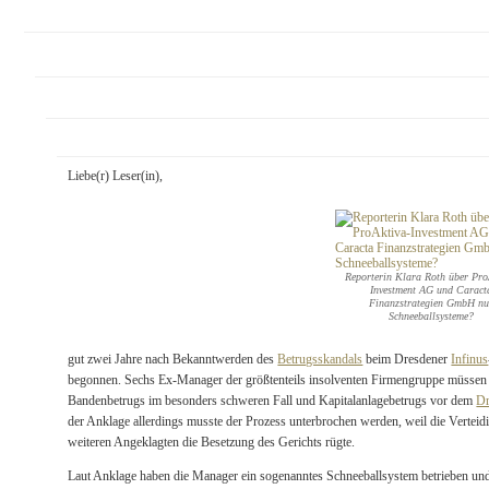
Liebe(r) Leser(in),
Reporterin Klara Roth über Pro
Investment AG und Caract
Finanzstrategien GmbH nu
Schneeballsysteme?
gut zwei Jahre nach Bekanntwerden des
Betrugsskandals
beim Dresdener
Infinus
begonnen. Sechs Ex-Manager der größtenteils insolventen Firmengruppe müssen 
Bandenbetrugs im besonders schweren Fall und Kapitalanlagebetrugs vor dem
Dr
der Anklage allerdings musste der Prozess unterbrochen werden, weil die Vertei
weiteren Angeklagten die Besetzung des Gerichts rügte.
Laut Anklage haben die Manager ein sogenanntes Schneeballsystem betrieben un