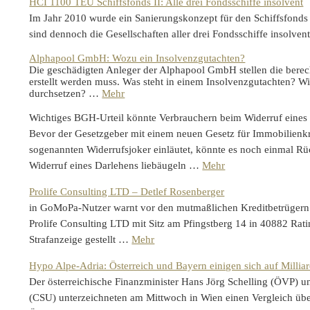
HCI 1100 TEU Schiffsfonds II: Alle drei Fondsschiffe insolvent
Im Jahr 2010 wurde ein Sanierungskonzept für den Schiffsfond
sind dennoch die Gesellschaften aller drei Fondsschiffe insolve
Alphapool GmbH: Wozu ein Insolvenzgutachten?
Die geschädigten Anleger der Alphapool GmbH stellen die berec
erstellt werden muss. Was steht in einem Insolvenzgutachten? W
durchsetzen? …
Mehr
Wichtiges BGH-Urteil könnte Verbrauchern beim Widerruf eines 
Bevor der Gesetzgeber mit einem neuen Gesetz für Immobilienkre
sogenannten Widerrufsjoker einläutet, könnte es noch einmal R
Widerruf eines Darlehens liebäugeln …
Mehr
Prolife Consulting LTD – Detlef Rosenberger
in GoMoPa-Nutzer warnt vor den mutmaßlichen Kreditbetrügern
Prolife Consulting LTD mit Sitz am Pfingstberg 14 in 40882 Rat
Strafanzeige gestellt …
Mehr
Hypo Alpe-Adria: Österreich und Bayern einigen sich auf Millia
Der österreichische Finanzminister Hans Jörg Schelling (ÖVP) 
(CSU) unterzeichneten am Mittwoch in Wien einen Vergleich übe