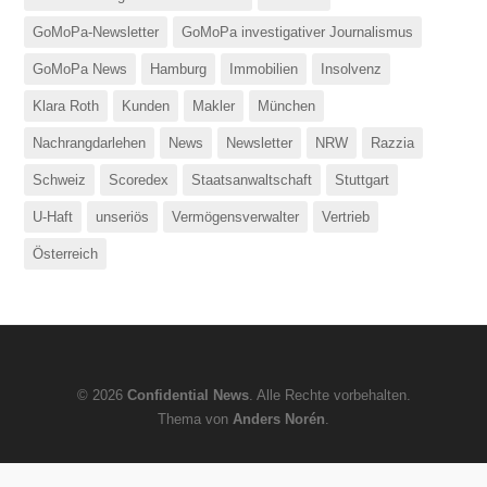
GoMoPa-Newsletter
GoMoPa investigativer Journalismus
GoMoPa News
Hamburg
Immobilien
Insolvenz
Klara Roth
Kunden
Makler
München
Nachrangdarlehen
News
Newsletter
NRW
Razzia
Schweiz
Scoredex
Staatsanwaltschaft
Stuttgart
U-Haft
unseriös
Vermögensverwalter
Vertrieb
Österreich
© 2026
Confidential News
. Alle Rechte vorbehalten.
Thema von
Anders Norén
.