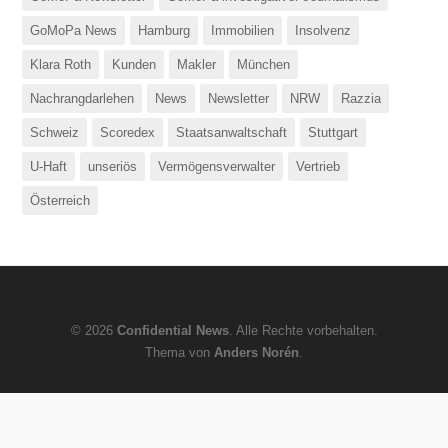
GoMoPa News
Hamburg
Immobilien
Insolvenz
Klara Roth
Kunden
Makler
München
Nachrangdarlehen
News
Newsletter
NRW
Razzia
Schweiz
Scoredex
Staatsanwaltschaft
Stuttgart
U-Haft
unseriös
Vermögensverwalter
Vertrieb
Österreich
© 2026
Confidential News
. Alle Rechte vorbehalten.
Thema von
Anders Norén
.