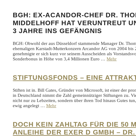
BGH: EX-ACANDOR-CHEF DR. TH
MIDDELHOFF HAT VERUNTREUT U
3 JAHRE INS GEFÄNGNIS
BGH: Obwohl der aus Düsseldorf stammende Manager Dr. Thom
ehemaligen Karstadt-Mutterkonzern Arcandor AG von 2004 bis 200
genehmigte er sich kurz vor seinem Ausscheiden als Vorstandsvo
Sonderbonus in Höhe von 3,4 Millionen Euro …
Mehr
STIFTUNGSFONDS – EINE ATTRAK
Stiften ist in. Bill Gates, Gründer von Microsoft, ist einer der p
in Deutschland nimmt die Zahl gemeinnütziger Stiftungen zu. V
nicht nur zu Lebzeiten, sondern über ihren Tod hinaus Gutes tun, 
ewig angelegt …
Mehr
DOCH KEIN ZAHLTAG FÜR DIE 50 
ANLEIHE DER EXER D GMBH – DR