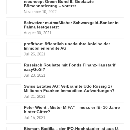
reconcept Green Bond II: Geplatzte
Börsennotierung – vorerst
November 10, 2022
Schweizer mutmaßlicher Schwarzgeld-Banker in
Palma festgesetzt
August 30, 2021
profitbox: öffentlich unerlaubte Anleihe der
Immobilienrendite AG
Juli 26, 2021
Russisch Roulette mit Fonds Finanz-Haustarif
easyGoSi?
Juli 23, 2021
Swiss Estates AG: Verbrannte Udo Rössig 17
Millionen Franken Immobilien-Aufwertungen?
Juli 21, 2021
Peter Wicht „Mister MIFA“ – muss er für 10 Jahre
hinter Gitter?
Juli 15, 2021
Bismark Badilla – der IPO-Hochstapler ist aus U-