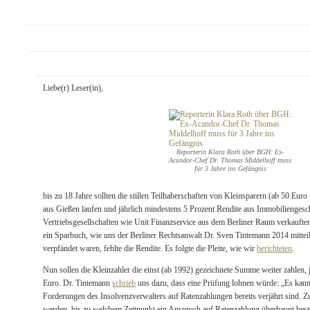
Liebe(r) Leser(in),
Reporterin Klara Roth über BGH: Ex-
Acandor-Chef Dr. Thomas Middelhoff muss
für 3 Jahre ins Gefängnis
bis zu 18 Jahre sollten die stillen Teilhaberschaften von Kleinsparern (ab 50 Eur
aus Gießen laufen und jährlich mindestens 5 Prozent Rendite aus Immobiliengesc
Vertriebsgesellschaften wie Unit Finanzservice aus dem Berliner Raum verkauften
ein Sparbuch, wie uns der Berliner Rechtsanwalt Dr. Sven Tintemann 2014 mittei
verpfändet waren, fehlte die Rendite. Es folgte die Pleite, wie wir
berichteten
.
Nun sollen die Kleinzahler die einst (ab 1992) gezeichnete Summe weiter zahlen, 
Euro. Dr. Tintemann
schrieb
uns dazu, dass eine Prüfung lohnen würde: „Es kann 
Forderungen des Insolvenzverwalters auf Ratenzahlungen bereits verjährt sind. 
werden, bis zu welchem Zeitpunkt ein Anspruch auf Ratenzahlung überhaupt beste