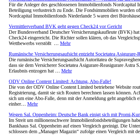
Für die Anleger des geschlossenen Immobilienfonds Nordcapital I
Beteiligung verlustreich zu Ende. Die Fondsimmobilien wurden off
Nordcapital Immobilienfonds Niederlande 5 waren drei Bürohäus
Vermittlerverband BVK geht gegen Check24 vor Gericht
Der Bundesverband Deutscher Versicherungskaufleute (BVK) hat
Check24 eingereicht. Die Richter sollen klären, ob das Vergleichs
Wettbewerbs verstößt …
Mehr
Rumänische Versicherungsaufsicht entzieht Societatea Asigurare-R
Die rumänische Versicherungsaufsicht Autoritatea de Supraveghere
dass sie dem Versicherer Societatea Asigurare-Reasigurare Astra 
Erlaubnis entzogen hat …
Mehr
ODV Online Content Limited: Achtung, Abo-Falle!
Die von der ODV Online Content Limited betriebene Website route
Registrierung, damit sie sich Routen berechnen lassen können. Ach
sich um eine Abo-Falle, denn mit der Anmeldung geht angeblich 
einher…
Mehr
Wegen Sal. Oppenheim: Deutsche Bank einigt sich mit Promi-Ku
Im Streit um millionenschwere Immobilienfondsbeteiligungen habe
Bankhaus Sal. Oppenheim auf einen Vergleich geeinigt. Die Unt
schlossen dem „Manager Magazin“ zufolge einen Vergleich mit 