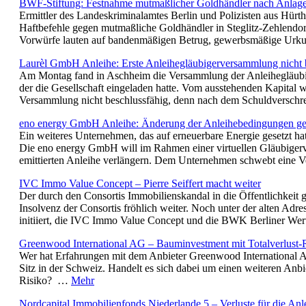
BWF-Stiftung: Festnahme mutmaßlicher Goldhändler nach Anlage
Ermittler des Landeskriminalamtes Berlin und Polizisten aus Hürth 
Haftbefehle gegen mutmaßliche Goldhändler in Steglitz-Zehlendor
Vorwürfe lauten auf bandenmäßigen Betrug, gewerbsmäßige Ur
Laurèl GmbH Anleihe: Erste Anleihegläubigerversammlung nicht 
Am Montag fand in Aschheim die Versammlung der Anleihegläubige
der die Gesellschaft eingeladen hatte. Vom ausstehenden Kapital
Versammlung nicht beschlussfähig, denn nach dem Schuldversch
eno energy GmbH Anleihe: Änderung der Anleihebedingungen ge
Ein weiteres Unternehmen, das auf erneuerbare Energie gesetzt hat,
Die eno energy GmbH will im Rahmen einer virtuellen Gläubiger
emittierten Anleihe verlängern. Dem Unternehmen schwebt eine 
IVC Immo Value Concept – Pierre Seiffert macht weiter
Der durch den Consortis Immobilienskandal in die Öffentlichkeit g
Insolvenz der Consortis fröhlich weiter. Noch unter der alten Ad
initiiert, die IVC Immo Value Concept und die BWK Berliner W
Greenwood International AG – Bauminvestment mit Totalverlust-
Wer hat Erfahrungen mit dem Anbieter Greenwood International A
Sitz in der Schweiz. Handelt es sich dabei um einen weiteren Anb
Risiko? …
Mehr
Nordcapital Immobilienfonds Niederlande 5 – Verluste für die Anl