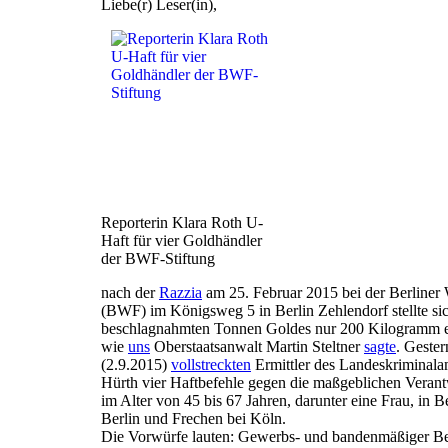
Liebe(r) Leser(in),
Reporterin Klara Roth U-
Haft für vier Goldhändler
der BWF-Stiftung
nach der
Razzia
am 25. Februar 2015 bei der Berliner W
(BWF) im Königsweg 5 in Berlin Zehlendorf stellte sic
beschlagnahmten Tonnen Goldes nur 200 Kilogramm e
wie
uns
Oberstaatsanwalt Martin Steltner
sagte
. Gester
(2.9.2015)
vollstreckten
Ermittler des Landeskriminalam
Hürth vier Haftbefehle gegen die maßgeblichen Verantw
im Alter von 45 bis 67 Jahren, darunter eine Frau, in B
Berlin und Frechen bei Köln.
Die Vorwürfe lauten: Gewerbs- und bandenmäßiger B