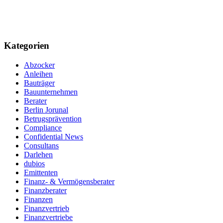
Kategorien
Abzocker
Anleihen
Bauträger
Bauunternehmen
Berater
Berlin Jorunal
Betrugsprävention
Compliance
Confidential News
Consultans
Darlehen
dubios
Emittenten
Finanz- & Vermögensberater
Finanzberater
Finanzen
Finanzvertrieb
Finanzvertriebe