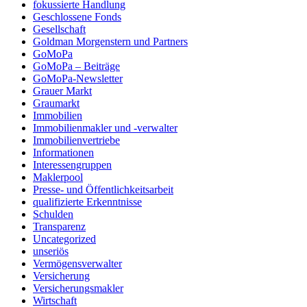
fokussierte Handlung
Geschlossene Fonds
Gesellschaft
Goldman Morgenstern und Partners
GoMoPa
GoMoPa – Beiträge
GoMoPa-Newsletter
Grauer Markt
Graumarkt
Immobilien
Immobilienmakler und -verwalter
Immobilienvertriebe
Informationen
Interessengruppen
Maklerpool
Presse- und Öffentlichkeitsarbeit
qualifizierte Erkenntnisse
Schulden
Transparenz
Uncategorized
unseriös
Vermögensverwalter
Versicherung
Versicherungsmakler
Wirtschaft