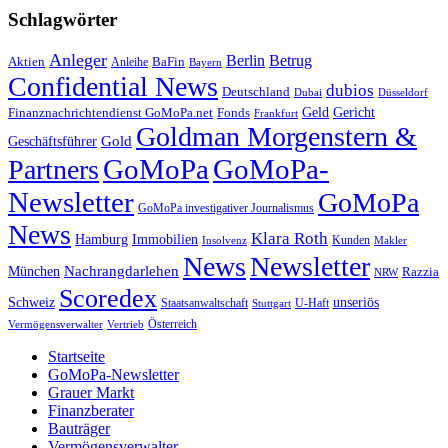
Schlagwörter
Anleger
Berlin
Betrug
Aktien
BaFin
Anleihe
Bayern
Confidential News
dubios
Deutschland
Dubai
Düsseldorf
Geld
Gericht
Finanznachrichtendienst GoMoPa.net
Fonds
Frankfurt
Goldman Morgenstern &
Gold
Geschäftsführer
GoMoPa
GoMoPa-
Partners
Newsletter
GoMoPa
GoMoPa investigativer Journalismus
News
Klara Roth
Hamburg
Immobilien
Kunden
Insolvenz
Makler
News
Newsletter
Nachrangdarlehen
München
Razzia
NRW
Scoredex
unseriös
Schweiz
Staatsanwaltschaft
Stuttgart
U-Haft
Vermögensverwalter
Österreich
Vertrieb
Startseite
GoMoPa-Newsletter
Grauer Markt
Finanzberater
Bauträger
Vermögensverwalter