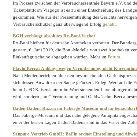
Im Prozess zwischen der Verbraucherzentrale Bayern e.V. und de
Ticketplattform Viagogo ist es zu einer Entscheidung des Landg
gekommen. Wie aus der Pressemitteilung des Gerichts hervorgeht
Verbraucherschützer ganz überwiegend Erfolg
gehabt
.
BGH verhängt absolutes Rx-Boni-Verbot
Rx-Boni bleiben für deutsche Apotheken verboten. Der Bundesg
gestern, 6. Juni 2019, die Boni-Modelle von zwei Apotheken ver
Einkaufsgutscheine abgegeben wurden. Mehr im
Forum
.
Flavio Becca: Anklage wegen Veruntreuung, nicht Korruption
Nach Medienberichten über den bevorstehenden Gerichtsprozess
sich dessen Anwalt zu der Sache geäußert. Er legt Wert auf die F
beim 1. FC Kaiserslautern im Wort stehenden Luxemburger nicht
wird, sondern „nur“ Veruntreuung und Geldwäsche. Becca bestre
Baden-Baden: Razzia im Fabergé Museum und im benachbarte
Das Fabergé-Museum und das nahe gelegene Antiquitätengeschäf
einer der besten Lagen Baden-Badens sind in das Visier der Zol
Sanpuro Vertrieb GmbH: BaFin ordnet Einstellung und Abwic