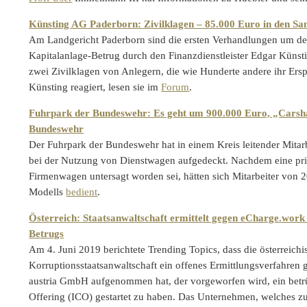
Künsting AG Paderborn: Zivilklagen – 85.000 Euro in den San
Am Landgericht Paderborn sind die ersten Verhandlungen um d
Kapitalanlage-Betrug durch den Finanzdienstleister Edgar Künsti
zwei Zivilklagen von Anlegern, die wie Hunderte andere ihr Ersp
Künsting reagiert, lesen sie im
Forum
.
Fuhrpark der Bundeswehr: Es geht um 900.000 Euro, „Carsha
Bundeswehr
Der Fuhrpark der Bundeswehr hat in einem Kreis leitender Mitar
bei der Nutzung von Dienstwagen aufgedeckt. Nachdem eine pr
Firmenwagen untersagt worden sei, hätten sich Mitarbeiter von 
Modells
bedient
.
Österreich: Staatsanwaltschaft ermittelt gegen eCharge.wor
Betrugs
Am 4. Juni 2019 berichtete Trending Topics, dass die österreichi
Korruptionsstaatsanwaltschaft ein offenes Ermittlungsverfahren
austria GmbH aufgenommen hat, der vorgeworfen wird, ein betrü
Offering (ICO) gestartet zu haben. Das Unternehmen, welches z