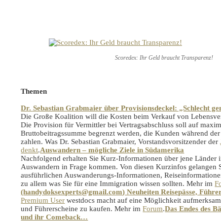
Scoredex: Ihr Geld braucht Transparenz!
Themen
Dr. Sebastian Grabmaier über Provisionsdeckel: „Schlecht g
Die Große Koalition will die Kosten beim Verkauf von Lebensv
Die Provision für Vermittler bei Vertragsabschluss soll auf maxim
Bruttobeitragssumme begrenzt werden, die Kunden während der 
zahlen. Was Dr. Sebastian Grabmaier, Vorstandsvorsitzender der
denkt
.
Auswandern – mögliche Ziele in Südamerika
Nachfolgend erhalten Sie Kurz-Informationen über jene Länder 
Auswandern in Frage kommen. Von diesen Kurzinfos gelangen S
ausführlichen Auswanderungs-Informationen, Reiseinformationen
zu allem was Sie für eine Immigration wissen sollten. Mehr im
F
(
handydoksexperts@gmail.com
) Neuheiten Reisepässe, Führe
Premium User
westdocs macht auf eine Möglichkeit aufmerksam,
und Führerscheine zu kaufen. Mehr im
Forum
.
Das Endes des B
und ihr Comeback…