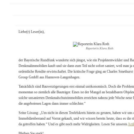
Liebe(r) Leser(in),
Reporterin Klara Roth
der Bayerische Rundfunk wunderte sich jüngst, wie ein Projektentwickler und Ba
Denkmalimmobilien kauft und sie dann zum Teil nicht sofort saniert, weil man ja 
ordentliche Rendite erwirtschaftet. Die kritische Frage ging an Charles Smethurs
Group GmbH aus Hannover-Langenhagen.
Tatsächlich sind Bauverzögerungen erst einmal unökonomisch. Doch die Probleme 
momentan so ziemlich alle Bauträger. Eines ist der Mangel an bezahlbaren Objekte
solche unsanierten Denkmalschutzimmobilien erreichen nahezu jede Woche neue 
die angebotenen Lagen dann immer schlechter.“
Seine Lösung: „Um nicht in diesen Teufelskreis hinein zu geraten, haben wir uns
Immobilienbestand auf Vorrat gekauft, und wir wissen bereits heute, dass es die r
da getroffen haben.“ Und es gibt noch mehr Widrigkeiten. Lesen Sie unseren
Arti
Bleiben Sie stark!