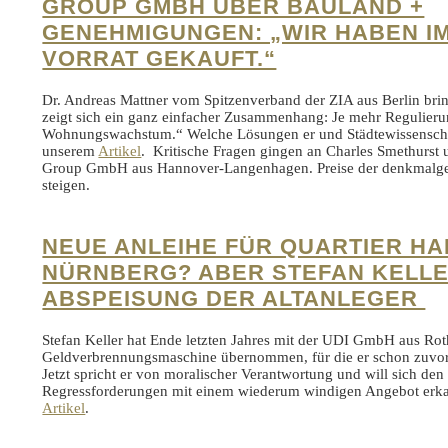
GROUP GMBH ÜBER BAULAND +
GENEHMIGUNGEN: „WIR HABEN IM
VORRAT GEKAUFT.“
Dr. Andreas Mattner vom Spitzenverband der ZIA aus Berlin brin
zeigt sich ein ganz einfacher Zusammenhang: Je mehr Regulieru
Wohnungswachstum.“ Welche Lösungen er und Städtewissenschaft
unserem
Artikel
. Kritische Fragen gingen an Charles Smethurst
Group GmbH aus Hannover-Langenhagen. Preise der denkmalge
steigen.
NEUE ANLEIHE FÜR QUARTIER H
NÜRNBERG? ABER STEFAN KELL
ABSPEISUNG DER ALTANLEGER
Stefan Keller hat Ende letzten Jahres mit der UDI GmbH aus Rot
Geldverbrennungsmaschine übernommen, für die er schon zuvor 
Jetzt spricht er von moralischer Verantwortung und will sich den
Regressforderungen mit einem wiederum windigen Angebot erka
Artikel
.