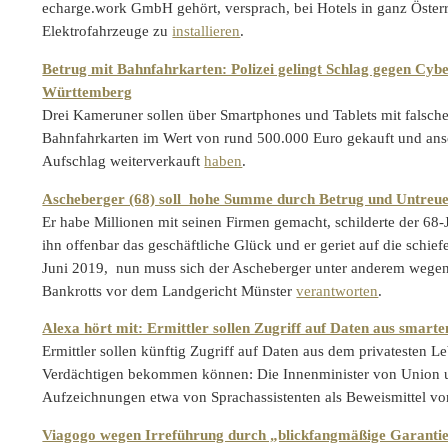
echarge.work GmbH gehört, versprach, bei Hotels in ganz Österr
Elektrofahrzeuge zu
installieren
.
Betrug mit Bahnfahrkarten: Polizei gelingt Schlag gegen Cybe
Württemberg
Drei Kameruner sollen über Smartphones und Tablets mit falsche
Bahnfahrkarten im Wert von rund 500.000 Euro gekauft und ans
Aufschlag weiterverkauft
haben
.
Ascheberger (68) soll hohe Summe durch Betrug und Untreue
Er habe Millionen mit seinen Firmen gemacht, schilderte der 68-
ihn offenbar das geschäftliche Glück und er geriet auf die schief
Juni 2019, nun muss sich der Ascheberger unter anderem wegen
Bankrotts vor dem Landgericht Münster
verantworten
.
Alexa hört mit: Ermittler sollen Zugriff auf Daten aus smart
Ermittler sollen künftig Zugriff auf Daten aus dem privatesten 
Verdächtigen bekommen können: Die Innenminister von Union 
Aufzeichnungen etwa von Sprachassistenten als Beweismittel vo
Viagogo wegen Irreführung durch „blickfangmäßige Garantie“