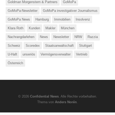
Goldman Morgenstern & Partners
GoMoPa
GoMoPa-Newsletter
GoMoPa investigativer Journalismus
GoMoPa News
Hamburg
Immobilien
Insolvenz
Klara Roth
Kunden
Makler
München
Nachrangdarlehen
News
Newsletter
NRW
Razzia
Schweiz
Scoredex
Staatsanwaltschaft
Stuttgart
U-Haft
unseriös
Vermögensverwalter
Vertrieb
Österreich
© 2026
Confidential News
. Alle Rechte vorbehalten.
Thema von
Anders Norén
.