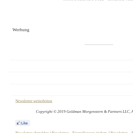
Werbung
Newsletter weiterleiten
Copyright © 2019 Goldman Morgenstern & Partners LLC, All
Newsletter abmelden
|
Newsletter – Einstellungen ändern
|
Newsletter – 