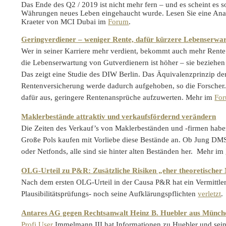
Das Ende des Q2 / 2019 ist nicht mehr fern – und es scheint es s
Währungen neues Leben eingehaucht wurde. Lesen Sie eine An
Kraeter von MCI Dubai im
Forum
.
Geringverdiener – weniger Rente, dafür kürzere Lebenserwa
Wer in seiner Karriere mehr verdient, bekommt auch mehr Rente
die Lebenserwartung von Gutverdienern ist höher – sie beziehen
Das zeigt eine Studie des DIW Berlin. Das Äquivalenzprinzip der
Rentenversicherung werde dadurch aufgehoben, so die Forscher.
dafür aus, geringere Rentenansprüche aufzuwerten. Mehr im
Fo
Maklerbestände attraktiv und verkaufsfördernd verändern
Die Zeiten des Verkauf’s von Maklerbeständen und -firmen haben
Große Pols kaufen mit Vorliebe diese Bestände an. Ob Jung DM
oder Netfonds, alle sind sie hinter alten Beständen her. Mehr im
OLG-Urteil zu P&R: Zusätzliche Risiken „eher theoretischer
Nach dem ersten OLG-Urteil in der Causa P&R hat ein Vermittler
Plausibilitätsprüfungs- noch seine Aufklärungspflichten
verletzt
.
Antares AG gegen Rechtsanwalt Heinz B. Huebler aus Münch
Profi User
Immelmann III hat Informationen zu Huebler und se