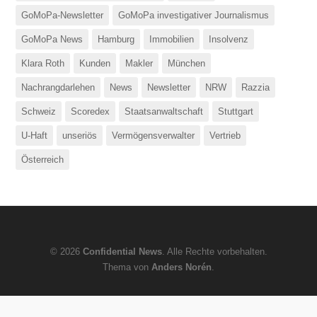
GoMoPa-Newsletter
GoMoPa investigativer Journalismus
GoMoPa News
Hamburg
Immobilien
Insolvenz
Klara Roth
Kunden
Makler
München
Nachrangdarlehen
News
Newsletter
NRW
Razzia
Schweiz
Scoredex
Staatsanwaltschaft
Stuttgart
U-Haft
unseriös
Vermögensverwalter
Vertrieb
Österreich
© 2026
Confidential News
. Alle Rechte vorbehalten.
Thema von
Anders Norén
.