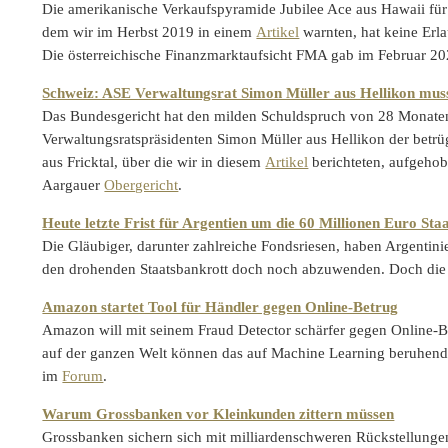
Die amerikanische Verkaufspyramide Jubilee Ace aus Hawaii für 
dem wir im Herbst 2019 in einem
Artikel
warnten, hat keine Erla
Die österreichische Finanzmarktaufsicht FMA gab im Februar 2
Schweiz: ASE Verwaltungsrat Simon Müller aus Hellikon muss
Das Bundesgericht hat den milden Schuldspruch von 28 Monaten
Verwaltungsratspräsidenten Simon Müller aus Hellikon der betr
aus Fricktal, über die wir in diesem
Artikel
berichteten, aufgehob
Aargauer
Obergericht
.
Heute letzte Frist für Argentien um die 60 Millionen Euro Sta
Die Gläubiger, darunter zahlreiche Fondsriesen, haben Argentin
den drohenden Staatsbankrott doch noch abzuwenden. Doch die 
Amazon startet Tool für Händler gegen Online-Betrug
Amazon will mit seinem Fraud Detector schärfer gegen Online-
auf der ganzen Welt können das auf Machine Learning beruhende
im
Forum
.
Warum Grossbanken vor Kleinkunden zittern müssen
Grossbanken sichern sich mit milliardenschweren Rückstellungen