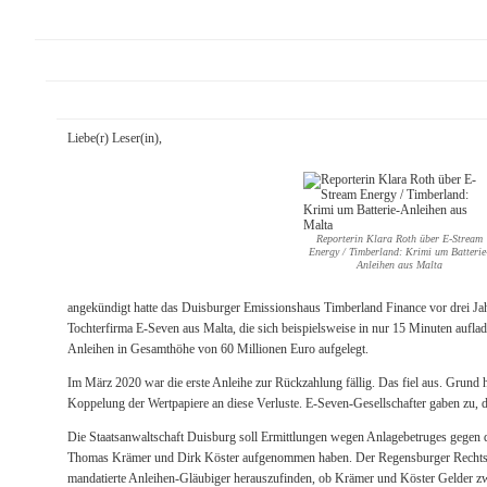
Liebe(r) Leser(in),
Reporterin Klara Roth über E-Stream
Energy / Timberland: Krimi um Batterie
Anleihen aus Malta
angekündigt hatte das Duisburger Emissionshaus Timberland Finance vor drei Jahr
Tochterfirma E-Seven aus Malta, die sich beispielsweise in nur 15 Minuten aufla
Anleihen in Gesamthöhe von 60 Millionen Euro aufgelegt.
Im März 2020 war die erste Anleihe zur Rückzahlung fällig. Das fiel aus. Grund h
Koppelung der Wertpapiere an diese Verluste. E-Seven-Gesellschafter gaben zu, da
Die Staatsanwaltschaft Duisburg soll Ermittlungen wegen Anlagebetruges gegen
Thomas Krämer und Dirk Köster aufgenommen haben. Der Regensburger Rechtsan
mandatierte Anleihen-Gläubiger herauszufinden, ob Krämer und Köster Gelder zw