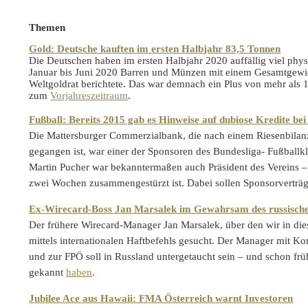
Themen
Gold: Deutsche kauften im ersten Halbjahr 83,5 Tonnen
Die Deutschen haben im ersten Halbjahr 2020 auffällig viel phy
Januar bis Juni 2020 Barren und Münzen mit einem Gesamtgewi
Weltgoldrat berichtete. Das war demnach ein Plus von mehr als 
zum
Vorjahreszeitraum
.
Fußball: Bereits 2015 gab es Hinweise auf dubiose Kredite b
Die Mattersburger Commerzialbank, die nach einem Riesenbilan
gegangen ist, war einer der Sponsoren des Bundesliga- Fußball
Martin Pucher war bekanntermaßen auch Präsident des Vereins –
zwei Wochen zusammengestürzt ist. Dabei sollen Sponsorverträ
Ex-Wirecard-Boss Jan Marsalek im Gewahrsam des russisch
Der frühere Wirecard-Manager Jan Marsalek, über den wir in d
mittels internationalen Haftbefehls gesucht. Der Manager mit 
und zur FPÖ soll in Russland untergetaucht sein – und schon f
gekannt
haben
.
Jubilee Ace aus Hawaii: FMA Österreich warnt Investoren