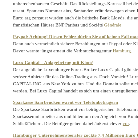
unberechenbarsten Geschäft. Das Rückstellungs-Karussell bei d
rasant. Spaniens Nummer eins, Santander, erlitt deswegen einen 
Euro; arg zerzaust wurden auch die britische Bank Lloyds, die 
französischen Häuser BNP Paribas und Société
Générale
.
Paypal: Achtung! Diesen Fehler dürfen Sie auf keinen Fall mac
Denn auch vermeintlich sichere Bezahlungen mit Paypal oder K
Davor warnte jüngst erneut die Verbraucheragentur
Hamburg
.
Luxx Capital – Anlagebetrug mit Klon?
Der angebliche Luxemburger Forex-Broker Luxx Capital gibt sic
seröser Anbieter für das Online-Trading aus. Doch Vorsicht! Lux
CAPITAL INC. aus New York zu tun. Und die Domain sollte nich
werden. Bei Luxx Capital handelt es sich um einen unreguliert
Sparkasse Saarbrücken warnt vor Telefonbetrügern
Die Sparkasse Saarbrücken warnt vor betrügerischen Telefonanru
Sparkassenmitarbeiter aus und bitten um den Abgleich von Kon
Schließfächern. Die Betrüger gehen dabei äußerst clever
vor
.
Hamburger Unternehmensberater zockte 7,4 Millionen Euro 