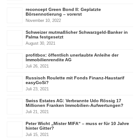
reconcept Green Bond II: Geplatzte
Börsennotierung – vorerst
November 10, 2022
Schweizer mutmaßlicher Schwarzgeld-Banker in
Palma festgesetzt
August 30, 2021
profitbox: öffentlich unerlaubte Anleihe der
Immobilienrendite AG
Juli 26, 2021
Russisch Roulette mit Fonds Finanz-Haustarif
easyGoSi?
Juli 23, 2021
Swiss Estates AG: Verbrannte Udo Rössig 17
Millionen Franken Immobilien-Aufwertungen?
Juli 21, 2021
Peter Wicht „Mister MIFA“ – muss er für 10 Jahre
hinter Gitter?
Juli 15, 2021