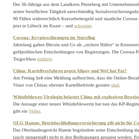
Der 36-Jährige aus dem Landkreis Pinneberg mit Unternehmens
seiner beruflichen Tätigkeit unrechtmäßig Sozialversicherungsd
90 Fällen widerrechtlich Kurzarbeitergeld und staatliche Corona-S
jetzt in Lübeck im Knast – und
schweigt
.
Corona: Kryptowährungen im Sturzflug
Jahrelang galten Bitcoin und Co als „sichere Häfen“ in Krisenz
geldpolitischen Entscheidungen von Regierungen. Die Corona-Pa
Trugschluss
entlarvt
.
China: Kartellverfahren gegen Alipay und WeChat Pat?
Am Freitag ließ eine Meldung aufhorchen, dass die Online-Beza
Visier von Chinas oberster Kartellbehörde geraten
sind
.
Whistleblower-Virologin belastet China mit explosiven Beweis
Die Aussage einer neuen Whistleblowerin hat nun das KP-Regime
gibt ein
Video
.
OLG Hamm: Betriebschließungsversicherung gilt nicht für C
Das Oberlandesgericht Hamm begründete seine Entscheidung da
(auch sinngemäß) nicht in den Bedingungen genannt werden. Fo