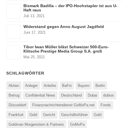
Bismark Badilla – der IPO-Hochstapler ist aus U-
Haft raus
Juli 13, 2021
Widerstand gegen Anno August Jagdfeld
Juni 17, 2021
Tibor Iwan Müller bläst Schweizer 500-Euro-
Klitsche Prestige Media Group S.A. groß
Mai 25, 2021
SCHLAGWÖRTER
Aktien
Anleger
Anleihe
BaFin
Bayern
Berlin
Betrug
Confidential News
Deutschland
Dubai
dubios
Düsseldorf
Finanznachrichtendienst GoMoPa.net
Fonds
Frankfurt
Geld
Gericht
Geschäftsführer
Gold
Goldman Morgenstern & Partners
GoMoPa