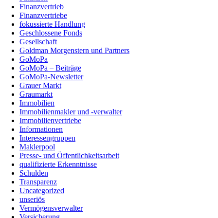
Finanzvertrieb
Finanzvertriebe
fokussierte Handlung
Geschlossene Fonds
Gesellschaft
Goldman Morgenstern und Partners
GoMoPa
GoMoPa – Beiträge
GoMoPa-Newsletter
Grauer Markt
Graumarkt
Immobilien
Immobilienmakler und -verwalter
Immobilienvertriebe
Informationen
Interessengruppen
Maklerpool
Presse- und Öffentlichkeitsarbeit
qualifizierte Erkenntnisse
Schulden
Transparenz
Uncategorized
unseriös
Vermögensverwalter
Versicherung