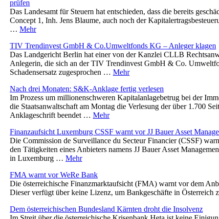
prüfen
Das Landesamt für Steuern hat entschieden, dass die bereits geschä
Concept 1, Inh. Jens Blaume, auch noch der Kapitalertragsbesteuer
…
Mehr
TIV Trendinvest GmbH & Co.Umweltfonds KG – Anleger klagen
Das Landgericht Berlin hat einer von der Kanzlei CLLB Rechtsanwä
Anlegerin, die sich an der TIV Trendinvest GmbH & Co. Umweltfon
Schadensersatz zugesprochen …
Mehr
Nach drei Monaten: S&K-Anklage fertig verlesen
Im Prozess um millionenschweren Kapitalanlagebetrug bei der Imm
die Staatsanwaltschaft am Montag die Verlesung der über 1.700 Sei
Anklageschrift beendet …
Mehr
Finanzaufsicht Luxemburg CSSF warnt vor JJ Bauer Asset Manag
Die Commission de Surveillance du Secteur Financier (CSSF) warnt 
den Tätigkeiten eines Anbieters namens JJ Bauer Asset Management
in Luxemburg …
Mehr
FMA warnt vor WeRe Bank
Die österreichische Finanzmarktaufsicht (FMA) warnt vor dem An
Dieser verfügt über keine Lizenz, um Bankgeschäfte in Österreich
Dem österreichischen Bundesland Kärnten droht die Insolvenz
Im Streit über die österreichische Krisenbank Heta ist keine Einig