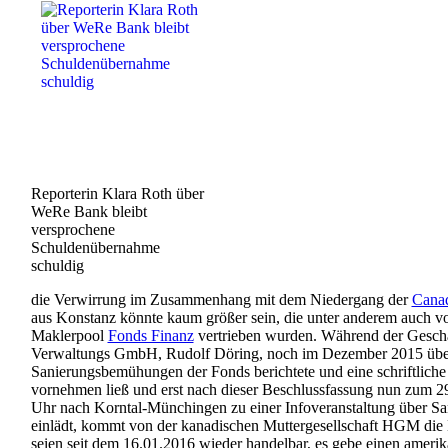
Reporterin Klara Roth über
WeRe Bank bleibt
versprochene
Schuldenübernahme
schuldig
die Verwirrung im Zusammenhang mit dem Niedergang der
Canad
aus Konstanz könnte kaum größer sein, die unter anderem auch
Maklerpool
Fonds Finanz
vertrieben wurden. Während der Geschäf
Verwaltungs GmbH, Rudolf Döring, noch im Dezember 2015 übe
Sanierungsbemühungen der Fonds berichtete und eine schriftliche
vornehmen ließ und erst nach dieser Beschlussfassung nun zum 
Uhr nach Korntal-Münchingen zu einer Infoveranstaltung über 
einlädt, kommt von der kanadischen Muttergesellschaft HGM die 
seien seit dem 16.01.2016 wieder handelbar, es gebe einen amerik