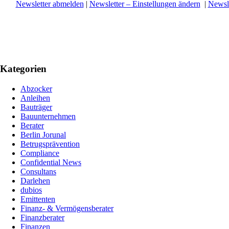
Newsletter abmelden
|
Newsletter – Einstellungen ändern
|
Newsle
Kategorien
Abzocker
Anleihen
Bauträger
Bauunternehmen
Berater
Berlin Jorunal
Betrugsprävention
Compliance
Confidential News
Consultans
Darlehen
dubios
Emittenten
Finanz- & Vermögensberater
Finanzberater
Finanzen