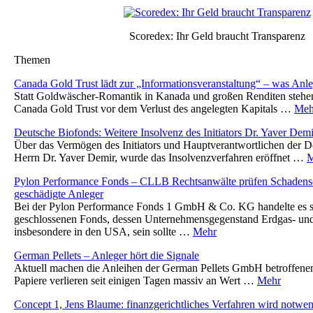
Scoredex: Ihr Geld braucht Transparenz
Themen
Canada Gold Trust lädt zur „Informationsveranstaltung“ – was Anl
Statt Goldwäscher-Romantik in Kanada und großen Renditen stehe
Canada Gold Trust vor dem Verlust des angelegten Kapitals …
Meh
Deutsche Biofonds: Weitere Insolvenz des Initiators Dr. Yaver Demi
Über das Vermögen des Initiators und Hauptverantwortlichen der D
Herrn Dr. Yaver Demir, wurde das Insolvenzverfahren eröffnet …
M
Pylon Performance Fonds – CLLB Rechtsanwälte prüfen Schadense
geschädigte Anleger
Bei der Pylon Performance Fonds 1 GmbH & Co. KG handelte es s
geschlossenen Fonds, dessen Unternehmensgegenstand Erdgas- und
insbesondere in den USA, sein sollte …
Mehr
German Pellets – Anleger hört die Signale
Aktuell machen die Anleihen der German Pellets GmbH betroffene
Papiere verlieren seit einigen Tagen massiv an Wert …
Mehr
Concept 1, Jens Blaume: finanzgerichtliches Verfahren wird notwen