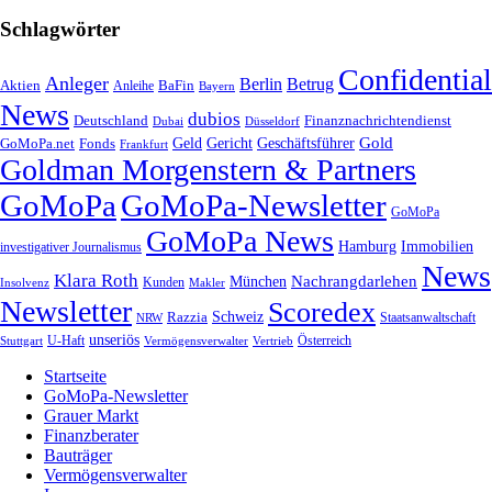
Schlagwörter
Confidential
Anleger
Berlin
Betrug
Aktien
BaFin
Anleihe
Bayern
News
dubios
Deutschland
Finanznachrichtendienst
Dubai
Düsseldorf
Geld
Gericht
Gold
Geschäftsführer
GoMoPa.net
Fonds
Frankfurt
Goldman Morgenstern & Partners
GoMoPa
GoMoPa-Newsletter
GoMoPa
GoMoPa News
Hamburg
Immobilien
investigativer Journalismus
News
Klara Roth
Nachrangdarlehen
München
Kunden
Insolvenz
Makler
Newsletter
Scoredex
Razzia
Schweiz
Staatsanwaltschaft
NRW
unseriös
Stuttgart
U-Haft
Vermögensverwalter
Österreich
Vertrieb
Startseite
GoMoPa-Newsletter
Grauer Markt
Finanzberater
Bauträger
Vermögensverwalter