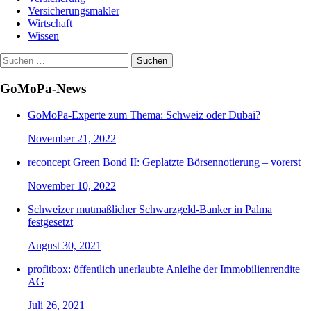
Versicherungsmakler
Wirtschaft
Wissen
Suchen
nach:
GoMoPa-News
GoMoPa-Experte zum Thema: Schweiz oder Dubai?
November 21, 2022
reconcept Green Bond II: Geplatzte Börsennotierung – vorerst
November 10, 2022
Schweizer mutmaßlicher Schwarzgeld-Banker in Palma
festgesetzt
August 30, 2021
profitbox: öffentlich unerlaubte Anleihe der Immobilienrendite
AG
Juli 26, 2021