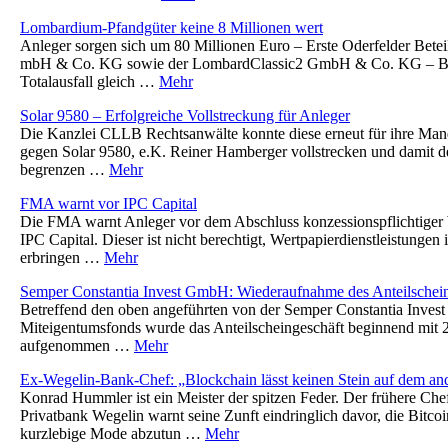
Lombardium-Pfandgüter keine 8 Millionen wert
Anleger sorgen sich um 80 Millionen Euro – Erste Oderfelder Betei
mbH & Co. KG sowie der LombardClassic2 GmbH & Co. KG – B
Totalausfall gleich …
Mehr
Solar 9580 – Erfolgreiche Vollstreckung für Anleger
Die Kanzlei CLLB Rechtsanwälte konnte diese erneut für ihre Man
gegen Solar 9580, e.K. Reiner Hamberger vollstrecken und damit d
begrenzen …
Mehr
FMA warnt vor IPC Capital
Die FMA warnt Anleger vor dem Abschluss konzessionspflichtiger 
IPC Capital. Dieser ist nicht berechtigt, Wertpapierdienstleistungen 
erbringen …
Mehr
Semper Constantia Invest GmbH: Wiederaufnahme des Anteilschein
Betreffend den oben angeführten von der Semper Constantia Inves
Miteigentumsfonds wurde das Anteilscheingeschäft beginnend mit 2
aufgenommen …
Mehr
Ex-Wegelin-Bank-Chef: „Blockchain lässt keinen Stein auf dem an
Konrad Hummler ist ein Meister der spitzen Feder. Der frühere Che
Privatbank Wegelin warnt seine Zunft eindringlich davor, die Bitco
kurzlebige Mode abzutun …
Mehr