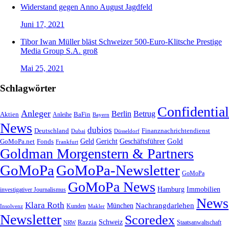
Widerstand gegen Anno August Jagdfeld
Juni 17, 2021
Tibor Iwan Müller bläst Schweizer 500-Euro-Klitsche Prestige
Media Group S.A. groß
Mai 25, 2021
Schlagwörter
Confidential
Anleger
Berlin
Betrug
Aktien
BaFin
Anleihe
Bayern
News
dubios
Deutschland
Finanznachrichtendienst
Dubai
Düsseldorf
Geld
Gericht
Gold
Geschäftsführer
GoMoPa.net
Fonds
Frankfurt
Goldman Morgenstern & Partners
GoMoPa
GoMoPa-Newsletter
GoMoPa
GoMoPa News
Hamburg
Immobilien
investigativer Journalismus
News
Klara Roth
Nachrangdarlehen
München
Kunden
Insolvenz
Makler
Newsletter
Scoredex
Razzia
Schweiz
Staatsanwaltschaft
NRW