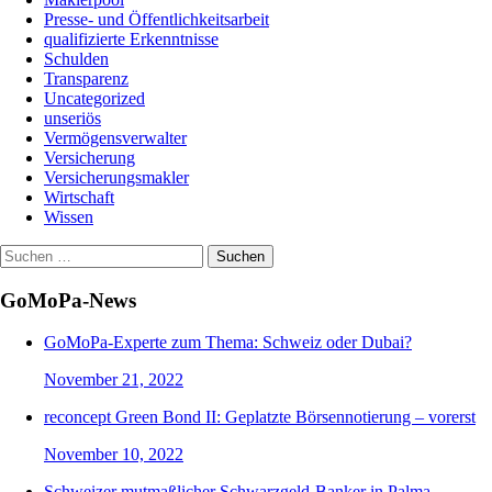
Presse- und Öffentlichkeitsarbeit
qualifizierte Erkenntnisse
Schulden
Transparenz
Uncategorized
unseriös
Vermögensverwalter
Versicherung
Versicherungsmakler
Wirtschaft
Wissen
Suchen
nach:
GoMoPa-News
GoMoPa-Experte zum Thema: Schweiz oder Dubai?
November 21, 2022
reconcept Green Bond II: Geplatzte Börsennotierung – vorerst
November 10, 2022
Schweizer mutmaßlicher Schwarzgeld-Banker in Palma