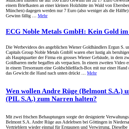
München müssen sie auf 100 Euro Gewinn bis zu 17 Euro Gewerbes
einem Briefkasten an einer kleinen Holzhütte im Wald von Ebersbe
München) dagegen werden nur 7 Euro (also weniger als die Hälfte)
Gewinn fällig …
Mehr
ECG Noble Metals GmbH: Kein Gold im
Die Werbevideos des angeblichen Wiener Goldhändlers Ergun S. u
Capitals Group Noble Metals GmbH waren eher lustig als beruhigen
als Hauptquartier der Firma ein grosses Wiener Gebäude, in dem 
Goldbarren mehr begaffen als verpacken. In einem zweiten Video e
in einem Tresorraum eine Goldschließfach-Box mit nur einer Hand (
das Gewicht die Hand nach unten drückt …
Mehr
Wen wollen Andre Rüge (Belmont S.A.) u
(PIL S.A.) zum Narren halten?
Mit zwei frischen Behauptungen sorgte der designierte Verwaltungs
Belmont S.A. Andre Rüge aus Adelebsen bei Göttingen in Niedersa
Vertrieblern wieder einmal für Erstaunen und Verwirrung. Dieselbe