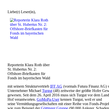
Liebe(r) Leser(in),
Reporterin Klara Roth über
St. Hubertus Nr. 2:
Offshore-Briefkasten für
Fonds im bayerischen Wald
mit seinem Strukturvertrieb
IFF AG
(vormals Futura Finanz AG) 
Unternehmer Michael
Turgut
(48) zeitweise der größte Hofer Gew
gewesen. Seit dem 26. April 2016 muss sich Turgut vor dem Land
Hof verantworten.
GoMoPa-User
kennen Turgut, weil er und
seine Vermittlungsgesellschaften mit einer Reihe von Fonds-Projek
wie zum Beispiel der
Göttinger Gruppe
(90.000 Anleger, Schaden: