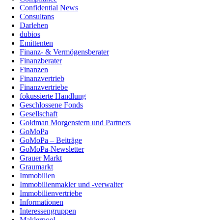
Confidential News
Consultans
Darlehen
dubios
Emittenten
Finanz- & Vermögensberater
Finanzberater
Finanzen
Finanzvertrieb
Finanzvertriebe
fokussierte Handlung
Geschlossene Fonds
Gesellschaft
Goldman Morgenstern und Partners
GoMoPa
GoMoPa – Beiträge
GoMoPa-Newsletter
Grauer Markt
Graumarkt
Immobilien
Immobilienmakler und -verwalter
Immobilienvertriebe
Informationen
Interessengruppen
Maklerpool