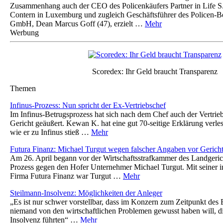
Zusammenhang auch der CEO des Policenkäufers Partner in Life S.
Contern in Luxemburg und zugleich Geschäftsführer des Policen-B
GmbH, Dean Marcus Goff (47), erzielt …
Mehr
Werbung
Scoredex: Ihr Geld braucht Transparenz
Themen
Infinus-Prozess: Nun spricht der Ex-Vertriebschef
Im Infinus-Betrugsprozess hat sich nach dem Chef auch der Vertrieb
Gericht geäußert. Kewan K. hat eine gut 70-seitige Erklärung verlese
wie er zu Infinus stieß …
Mehr
Futura Finanz: Michael Turgut wegen falscher Angaben vor Gerich
Am 26. April begann vor der Wirtschaftsstrafkammer des Landgeric
Prozess gegen den Hofer Unternehmer Michael Turgut. Mit seiner i
Firma Futura Finanz war Turgut …
Mehr
Steilmann-Insolvenz: Möglichkeiten der Anleger
„Es ist nur schwer vorstellbar, dass im Konzern zum Zeitpunkt de
niemand von den wirtschaftlichen Problemen gewusst haben will, di
Insolvenz führten“ …
Mehr