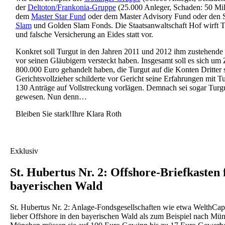
der
Deltoton/Frankonia-Gruppe
(25.000 Anleger, Schaden: 50 Mil
dem
Master Star Fund
oder dem Master Advisory Fund oder den
Slam
und Golden Slam Fonds. Die Staatsanwaltschaft Hof wirft T
und falsche Versicherung an Eides statt vor.
Konkret soll Turgut in den Jahren 2011 und 2012 ihm zustehende
vor seinen Gläubigern versteckt haben. Insgesamt soll es sich u
800.000 Euro gehandelt haben, die Turgut auf die Konten Dritter 
Gerichtsvollzieher schilderte vor Gericht seine Erfahrungen mit T
130 Anträge auf Vollstreckung vorlägen. Demnach sei sogar Turg
gewesen. Nun denn…
Bleiben Sie stark!Ihre Klara Roth
Exklusiv
St. Hubertus Nr. 2: Offshore-Briefkasten
bayerischen Wald
St. Hubertus Nr. 2: Anlage-Fondsgesellschaften wie etwa WelthCa
lieber Offshore in den bayerischen Wald als zum Beispiel nach Mü