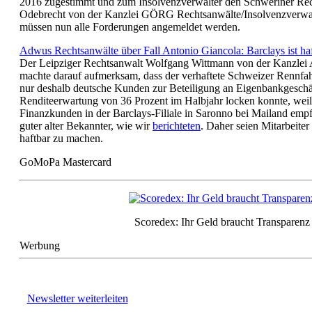
2016 zugestimmt und zum Insolvenzverwalter den Schweriner Re
Odebrecht von der Kanzlei GÖRG Rechtsanwälte/Insolvenzverwal
müssen nun alle Forderungen angemeldet werden.
Adwus Rechtsanwälte über Fall Antonio Giancola: Barclays ist ha
Der Leipziger Rechtsanwalt Wolfgang Wittmann von der Kanzlei
machte darauf aufmerksam, dass der verhaftete Schweizer Rennfah
nur deshalb deutsche Kunden zur Beteiligung an Eigenbankgeschäf
Renditeerwartung von 36 Prozent im Halbjahr locken konnte, weil
Finanzkunden in der Barclays-Filiale in Saronno bei Mailand emp
guter alter Bekannter, wie wir
berichteten
. Daher seien Mitarbeiter
haftbar zu machen.
GoMoPa Mastercard
Scoredex: Ihr Geld braucht Transparenz
Werbung
Newsletter weiterleiten