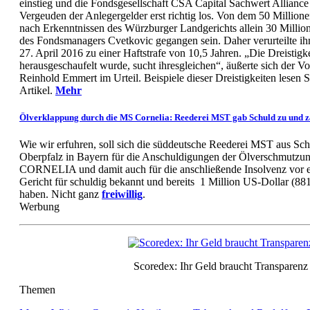
einstieg und die Fondsgesellschaft CSA Capital Sachwert Allianc
Vergeuden der Anlegergelder erst richtig los. Von dem 50 Million
nach Erkenntnissen des Würzburger Landgerichts allein 30 Millio
des Fondsmanagers Cvetkovic gegangen sein. Daher verurteilte ih
27. April 2016 zu einer Haftstrafe von 10,5 Jahren. „Die Dreistigke
herausgeschaufelt wurde, sucht ihresgleichen“, äußerte sich der Vo
Reinhold Emmert im Urteil. Beispiele dieser Dreistigkeiten lesen 
Artikel.
Mehr
Ölverklappung durch die MS Cornelia: Reederei MST gab Schuld zu und za
Wie wir erfuhren, soll sich die süddeutsche Reederei MST aus Sch
Oberpfalz in Bayern für die Anschuldigungen der Ölverschmutzu
CORNELIA und damit auch für die anschließende Insolvenz vor 
Gericht für schuldig bekannt und bereits 1 Million US-Dollar (88
haben. Nicht ganz
freiwillig
.
Werbung
Scoredex: Ihr Geld braucht Transparenz
Themen