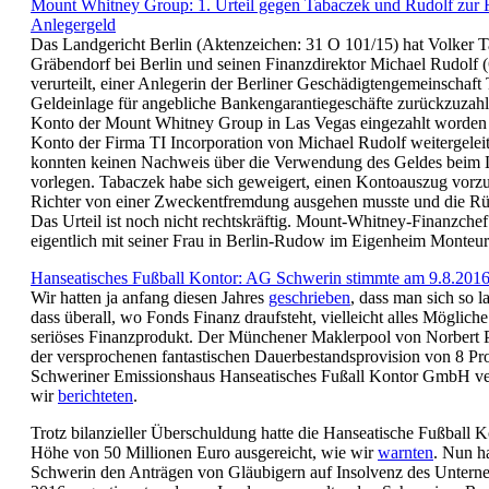
Mount Whitney Group: 1. Urteil gegen Tabaczek und Rudolf zur
Anlegergeld
Das Landgericht Berlin (Aktenzeichen: 31 O 101/15) hat Volker T
Gräbendorf bei Berlin und seinen Finanzdirektor Michael Rudolf 
verurteilt, einer Anlegerin der Berliner Geschädigtengemeinschaft
Geldeinlage für angebliche Bankengarantiegeschäfte zurückzuzahl
Konto der Mount Whitney Group in Las Vegas eingezahlt worden 
Konto der Firma TI Incorporation von Michael Rudolf weitergelei
konnten keinen Nachweis über die Verwendung des Geldes beim L
vorlegen. Tabaczek habe sich geweigert, einen Kontoauszug vorzu
Richter von einer Zweckentfremdung ausgehen musste und die Rü
Das Urteil ist noch nicht rechtskräftig. Mount-Whitney-Finanzchef
eigentlich mit seiner Frau in Berlin-Rudow im Eigenheim Monteu
Hanseatisches Fußball Kontor: AG Schwerin stimmte am 9.8.2016
Wir hatten ja anfang diesen Jahres
geschrieben
, dass man sich so 
dass überall, wo Fonds Finanz draufsteht, vielleicht alles Mögliche 
seriöses Finanzprodukt. Der Münchener Maklerpool von Norbert P
der versprochenen fantastischen Dauerbestandsprovision von 8 Pro
Schweriner Emissionshaus Hanseatisches Fußall Kontor GmbH ve
wir
berichteten
.
Trotz bilanzieller Überschuldung hatte die Hanseatische Fußball
Höhe von 50 Millionen Euro ausgereicht, wie wir
warnten
. Nun h
Schwerin den Anträgen von Gläubigern auf Insolvenz des Untern