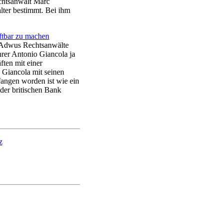
chtsanwalt Marc
ter bestimmt. Bei ihm
ftbar zu machen
 Adwus Rechtsanwälte
rer Antonio Giancola ja
ten mit einer
 Giancola mit seinen
fangen worden ist wie ein
 der britischen Bank