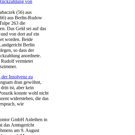
 Rückzahlung von
abaczek (56) aus
(66) aus Berlin-Rudow
 Tulpe 263 die
en. Das Geld sei auf das
und von dort auf ein
tet worden. Beide
andgericht Berlin
legen, so dass der
ckzahlung anordnete.
 Rudolf vermietet
rszimmer.
 der Insolvenz zu
langsam dran gewöhnt,
drin ist, aber kein
orazik konnte wohl nicht
zent widerstehen, die das
rsprach, wie
 Kontor GmbH Anleihen in
at das Amtsgericht
ehmens am 9. August