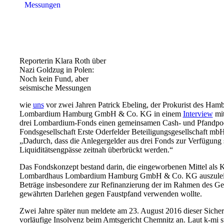
Reporterin Klara Roth über
Nazi Goldzug in Polen:
Noch kein Fund, aber
seismische Messungen
wie
uns
vor zwei Jahren Patrick Ebeling, der Prokurist des Ham
Lombardium Hamburg GmbH & Co. KG in einem
Interview
mit
drei Lombardium-Fonds einen gemeinsamen Cash- und Pfandpoo
Fondsgesellschaft Erste Oderfelder Beteiligungsgesellschaft m
„Dadurch, dass die Anlegergelder aus drei Fonds zur Verfügung 
Liquiditätsengpässe zeitnah überbrückt werden.“
Das Fondskonzept bestand darin, die eingeworbenen Mittel als K
Lombardhaus Lombardium Hamburg GmbH & Co. KG auszuleihen
Beträge insbesondere zur Refinanzierung der im Rahmen des Ges
gewährten Darlehen gegen Faustpfand verwenden wollte.
Zwei Jahre später nun meldete am 23. August 2016 dieser Sicher
vorläufige Insolvenz beim Amtsgericht Chemnitz an. Laut k-mi s