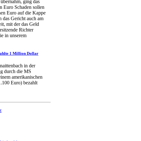
e übernahm, ging das
en Euro Schaden sollen
nen Euro auf die Kappe
n das Gericht auch am
it, mit der das Geld
rsitzende Richter
Sie in unserem
hlte 1 Million Dollar
naittenbach in der
ng durch die MS
einem amerikanischen
1.100 Euro) bezahlt