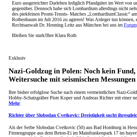
Euro ausgereichter Darlehen lediglich Pfandgüter im Wert von u
gegenüber. Dennoch habe sich Lombardium allerdings nicht nehm
des piekfeinen Promi-Tennis- Matches „LombardiumClassic“ a
Rothenbaum im Juli 2016 zu agieren! Was Anleger tun können, 
Rechtsanwalt Dr. Henning Leitz aus München bei uns im
Forum
Bleiben Sie stark!Ihre Klara Roth
Exklusiv
Nazi-Goldzug in Polen: Noch kein Fund,
Weitersuche mit seismischen Messungen
Ihre bisher erfolglose Suche nach einem vermeintlichen Nazi-Gold
Hobby-Schatzgräber Piotr Koper und Andreas Richter mit einer ne
Mehr
Richter über Slobodan Cvetkovic: Dreistigkeit sucht ihresglei
Als der Serbe Slobodan Cvetkovic (50) aus Bad Homburg in Hesse
Firmengruppe aus dem Beton-Ei im Mainfrankenpark 17 im bayeri