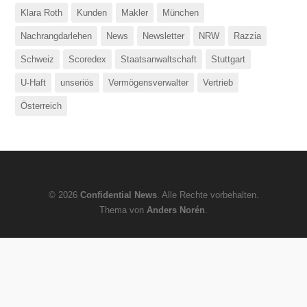
Klara Roth
Kunden
Makler
München
Nachrangdarlehen
News
Newsletter
NRW
Razzia
Schweiz
Scoredex
Staatsanwaltschaft
Stuttgart
U-Haft
unseriös
Vermögensverwalter
Vertrieb
Österreich
© 2026
Confidential News
. Alle Rechte vorbehalten.
Thema von
Anders Norén
.