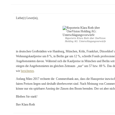
Liebe(r) Leser(in),
Reporterin Klara Roth über OneVision
Holding AG: Unterschlagungsvorwürfe
in deutschen Großstädten wie Hamburg, München, Köln, Frankfurt, Düsseldorf un
Wohnungskaufpreise um 8 %, in Berlin gar um 12 %, schreibt Fonds professionel
Angebotsmieten davon. Während sich die Kaufpreise in München und Berlin seit
stiegen die Angebotsmieten im gleichen Zeitraum „nur“ um 57 bzw. 69 %. Das dr
wir
berichteten
.
Anfang März 2017 rechnete die Commerzbank aus, dass die Hauspreise inzwisc
fairen Preisen liegen und deshalb überbewertet sind. Nach Meinung von Comm
könne nur ein spürbarer Anstieg der Zinsen den Boom beenden. Der sei aber nic
Bleiben Sie stark!
Ihre Klara Roth