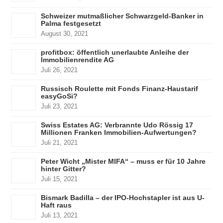
Schweizer mutmaßlicher Schwarzgeld-Banker in
Palma festgesetzt
August 30, 2021
profitbox: öffentlich unerlaubte Anleihe der
Immobilienrendite AG
Juli 26, 2021
Russisch Roulette mit Fonds Finanz-Haustarif
easyGoSi?
Juli 23, 2021
Swiss Estates AG: Verbrannte Udo Rössig 17
Millionen Franken Immobilien-Aufwertungen?
Juli 21, 2021
Peter Wicht „Mister MIFA“ – muss er für 10 Jahre
hinter Gitter?
Juli 15, 2021
Bismark Badilla – der IPO-Hochstapler ist aus U-
Haft raus
Juli 13, 2021