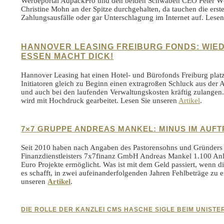
Werbeportal AdpackPro und den beiden Schwaben CEO Peter Wör
Christine Mohn an der Spitze durchgehalten, da tauchen die ers
Zahlungsausfälle oder gar Unterschlagung im Internet auf. Lese
HANNOVER LEASING FREIBURG FONDS: WIE
ESSEN MACHT DICK!
Hannover Leasing hat einen Hotel- und Bürofonds Freiburg platzi
Initiatoren gleich zu Beginn einen extragroßen Schluck aus der
und auch bei den laufenden Verwaltungskosten kräftig zulange
wird mit Hochdruck gearbeitet. Lesen Sie unseren
Artikel
.
7×7 GRUPPE ANDREAS MANKEL: MINUS IM AUF
Seit 2010 haben nach Angaben des Pastorensohns und Gründers
Finanzdienstleisters 7x7finanz GmbH Andreas Mankel 1.100 Anl
Euro Projekte ermöglicht. Was ist mit dem Geld passiert, wenn
es schafft, in zwei aufeinanderfolgenden Jahren Fehlbeträge zu e
unseren
Artikel
.
DIE ROLLE DER KANZLEI CMS HASCHE SIGLE BEIM UNIST