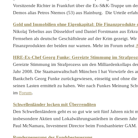
Vorsitzende Richter in Frankfurt über die Ex-S&K-Truppe um de
Demos alias Petros Ntemos (53) aus Hainburg. Die Urteile erfah
Gold und Immobilien ohne Eigenkapital: Die Finanzprodukte d
Nikolaj Tebelius aus Düsseldorf und Daniel Forstmann aus Erkr
Fernsehen als deutsche Geschäftsleute auf der Krim gezeigt. Wi
Finanzprodukten der beiden nur warnen. Mehr im Forum nebst
A
HRE-Ex-Chef Georg Funke: Gereizte Stimmung im Strafproz
Gereizte Stimmung im Strafprozess um den Milliardenkollaps 
Jahr 2008. Die Staatsanwaltschaft München I hat Vorwürfe des a
Bankchefs Georg Funke zurückgewiesen, einseitig und ohne die 
seinen Lasten ermittelt zu haben. Wer nach Funkes Meinung Schu
im
Forum
.
Schwellenländer locken mit Überrenditen
Den Schwellenländern geht es so gut wie seit fünf Jahren nicht m
insbesondere Aktien und Lokalwährungsanleihen in diesem Jahr 
Paul McNamara, Investment Director beim Fondsanbieter GAM
Runderneuerung der Fondsbesteuerung