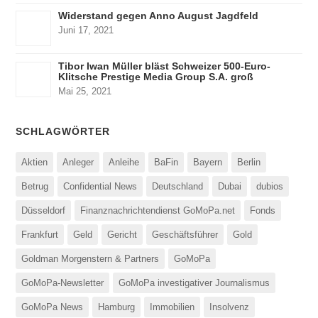
Widerstand gegen Anno August Jagdfeld
Juni 17, 2021
Tibor Iwan Müller bläst Schweizer 500-Euro-
Klitsche Prestige Media Group S.A. groß
Mai 25, 2021
SCHLAGWÖRTER
Aktien
Anleger
Anleihe
BaFin
Bayern
Berlin
Betrug
Confidential News
Deutschland
Dubai
dubios
Düsseldorf
Finanznachrichtendienst GoMoPa.net
Fonds
Frankfurt
Geld
Gericht
Geschäftsführer
Gold
Goldman Morgenstern & Partners
GoMoPa
GoMoPa-Newsletter
GoMoPa investigativer Journalismus
GoMoPa News
Hamburg
Immobilien
Insolvenz