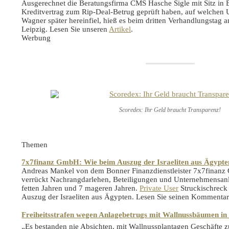
Ausgerechnet die Beratungsfirma CMS Hasche Sigle mit Sitz in Be
Kreditvertrag zum Rip-Deal-Betrug geprüft haben, auf welchen
Wagner später hereinfiel, hieß es beim dritten Verhandlungstag 
Leipzig. Lesen Sie unseren
Artikel
.
Werbung
Scoredex: Ihr Geld braucht Transparenz!
Themen
7x7finanz GmbH: Wie beim Auszug der Israeliten aus Ägypt
Andreas Mankel von dem Bonner Finanzdienstleister 7x7finan
verrückt Nachrangdarlehen, Beteiligungen und Unternehmensanl
fetten Jahren und 7 mageren Jahren.
Private User
Struckischreck
Auszug der Israeliten aus Ägypten. Lesen Sie seinen Kommenta
Freiheitsstrafen wegen Anlagebetrugs mit Wallnussbäumen in
„Es bestanden nie Absichten, mit Wallnussplantagen Geschäfte z